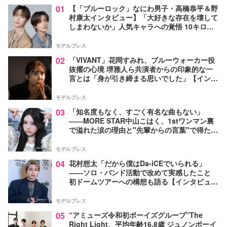
01
【「ブルーロック」なにわ男子・高橋恭平＆野
村康太インタビュー】「大好きな存在を壊して
しまわないか」人気キャラへの覚悟 10キロ増
量の肉体改造秘話
モデルプレス
02
「VIVANT」花岡すみれ、ブルーウォーカー役
抜擢の心境 堺雅人ら共演者からの印象的な一
言とは「身が引き締まる思いでした」【インタ
ビュー】
モデルプレス
03
「知名度もなく、すごく有名な曲もない」
――MORE STAR中山こはく、1stワンマン裏
で溢れた涙の理由と"先輩からの言葉"で得た覚
悟【モデルプレスインタビュー】
モデルプレス
04
花村想太「だから僕はDa-iCEでいられる」
――ソロ・バンド活動で改めて実感したこと
初ドームツアーへの構想も語る【インタビュ
ー】
モデルプレス
05
“アミューズ令和初ボーイズグループ”The
Right Light、平均年齢16.8歳 ジュノンボーイ