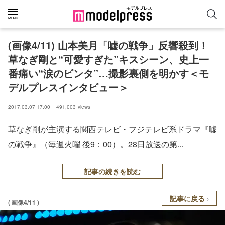
(画像4/11) 山本美月「嘘の戦争」反響殺到！
草なぎ剛と“可愛すぎた”キスシーン、史上一
番痛い“涙のビンタ”…撮影裏側を明かす＜モ
デルプレスインタビュー＞
2017.03.07 17:00
491,003
views
草なぎ剛が主演する関西テレビ・フジテレビ系ドラマ『嘘
の戦争』（毎週火曜 後9：00）。28日放送の第...
記事の続きを読む
記事に戻る
( 画像4/11 )