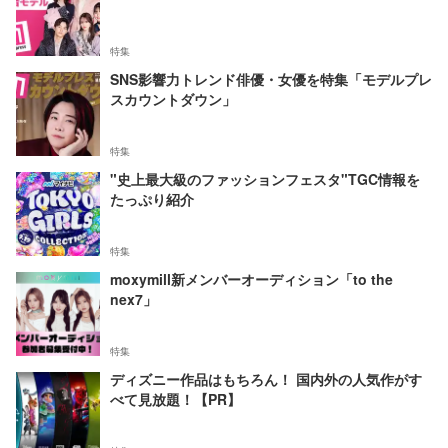
特集
SNS影響力トレンド俳優・女優を特集「モデルプレ
スカウントダウン」
特集
"史上最大級のファッションフェスタ"TGC情報を
たっぷり紹介
特集
moxymill新メンバーオーディション「to the
nex7」
特集
ディズニー作品はもちろん！ 国内外の人気作がす
べて見放題！【PR】