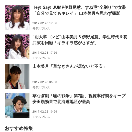
Hey! Say! JUMP伊野尾慧、すね毛“全剃り”で女装
「自分で見てもキレイ」 山本美月も思わず撮影
2017.02.28 17:56
モデルプレス
“明大卒コンビ”山本美月＆伊野尾慧、学生時代＆初
共演を回顧「キラキラ感がさすが」
2017.02.28 17:26
モデルプレス
山本美月「草なぎさんが居ないと不安」
2017.02.28 05:00
モデルプレス
草なぎ剛「嘘の戦争」第7話、視聴率好調をキープ
安田顕効果で北海道地区が最高
2017.02.22 10:59
モデルプレス
おすすめ特集