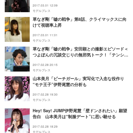
2017.03.01 12:09
モデルプレス
草なぎ剛「嘘の戦争」第8話、クライマックスに向
けて視聴率上昇
2017.03.01 11:01
モデルプレス
草なぎ剛「嘘の戦争」安田顕との撮影エピソード＜
つよぽんの冗談交じりの無邪気トーク！「テンショ
ンが下がっちゃって」「パグみたい」「この人ふざ
2017.02.28 20:15
けてんのかな」＞
モデルプレス
山本美月「ピーチガール」実写化で入念な役作り
“モテ王子”伊野尾慧の分析も
2017.02.28 19:30
モデルプレス
Hey! Say! JUMP伊野尾慧「壁ドンされたい」願望
告白 山本美月は“制服デート”に思い馳せる
2017.02.28 18:29
モデルプレス