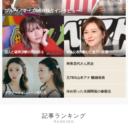
ブルーノマーズWEB独占インタビュー
恋人と破局 決断の理由語る
病名公表決断した息子の言葉
寿美花代さん死去
元TBS山本アナ 離婚発表
冷め切った夫婦関係の修復法
グラマーツインハーフ作り方
記事ランキング
RANKING