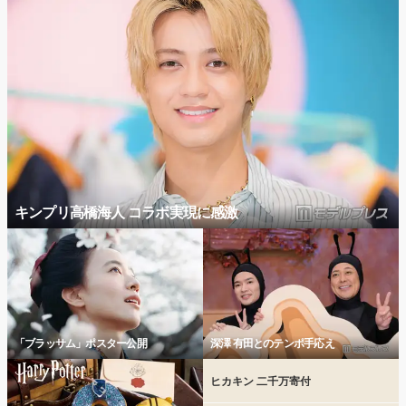
キンプリ高橋海人 コラボ実現に感激
「ブラッサム」ポスター公開
深澤 有田とのテンポ手応え
ヒカキン 二千万寄付