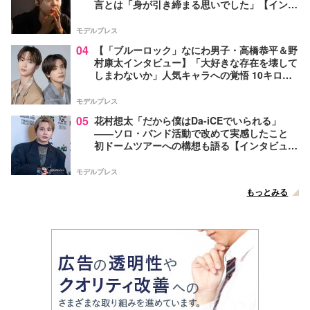
言とは「身が引き締まる思いでした」【インタ
ビュー】
モデルプレス
04
【「ブルーロック」なにわ男子・高橋恭平＆野
村康太インタビュー】「大好きな存在を壊して
しまわないか」人気キャラへの覚悟 10キロ増
量の肉体改造秘話
モデルプレス
05
花村想太「だから僕はDa-iCEでいられる」
――ソロ・バンド活動で改めて実感したこと
初ドームツアーへの構想も語る【インタビュ
ー】
モデルプレス
もっとみる