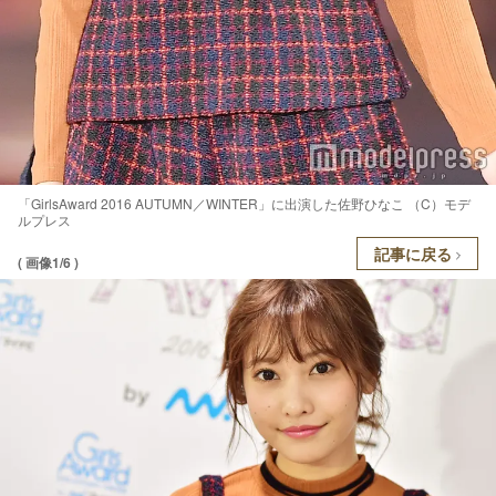
「GirlsAward 2016 AUTUMN／WINTER」に出演した佐野ひなこ （C）モデ
ルプレス
記事に戻る
( 画像1/6 )