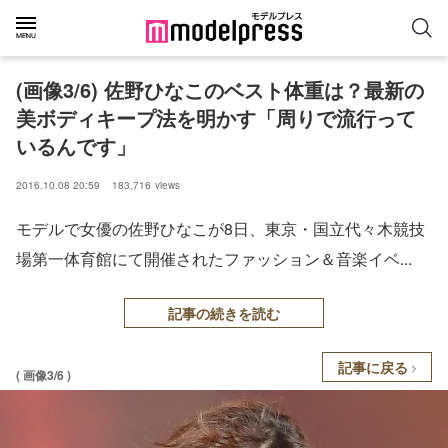
(画像3/6) 佐野ひなこのベスト体重は？最新の
美ボディキープ法を明かす「周りで流行って
いるんです」
2016.10.08 20:59
183,716
views
モデルで女優の佐野ひなこが8日、東京・国立代々木競技
場第一体育館にて開催されたファッション＆音楽イベ...
記事の続きを読む
記事に戻る
( 画像3/6 )