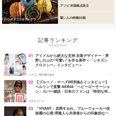
アソビ 米国拠点設立
賢い人の特徴20個
ハリポタコラボドーナツ
記事ランキング
RANKING
01
アイドルから絶大な支持 衣装デザイナー・茅
野しのぶの“可愛い”を作る美学＜「シチズン
クロスシー」インタビュー＞
シチズン時計株式会社
PR
02
【ブルーノ・マーズWEB独占インタビュー】
ベルリンで直撃 AKB48「ヘビーローテーショ
ン」カバー秘話・日本のファンは「特別な何か
がある」…来日公演への期待語る
モデルプレス
03
「VIVANT」花岡すみれ、ブルーウォーカー役
抜擢の心境 堺雅人ら共演者からの印象的な一