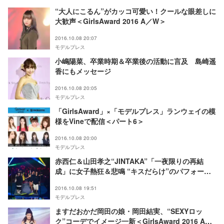
“大人にこるん”がカッコ可愛い！クールな眼差しに
大歓声＜GirlsAward 2016 A／W＞
2016.10.08 20:07
モデルプレス
小嶋陽菜、卒業時期＆卒業後の活動に言及 島崎遥
香にもメッセージ
2016.10.08 20:05
モデルプレス
「GirlsAward」×「モデルプレス」ランウェイの模
様をVineで配信＜パート6＞
2016.10.08 20:00
モデルプレス
赤西仁＆山田孝之“JINTAKA”「一夜限りの再結
成」に女子熱狂＆悲鳴 “キスだらけ”のパフォーマ
ンスで沸かす＜GirlsAward 2016 A／W＞
2016.10.08 19:51
モデルプレス
ますだおかだ岡田の娘・岡田結実、“SEXYロッ
ク”コーデでイメージ一新＜GirlsAward 2016 A／