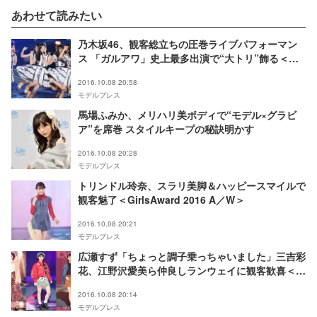
あわせて読みたい
乃木坂46、観客総立ちの圧巻ライブパフォーマン
ス 「ガルアワ」史上最多出演で“大トリ”飾る＜
GirlsAward 2016 A／W＞
2016.10.08 20:58
モデルプレス
馬場ふみか、メリハリ美ボディで“モデル×グラビ
ア”を席巻 スタイルキープの秘訣明かす
2016.10.08 20:28
モデルプレス
トリンドル玲奈、スラリ美脚＆ハッピースマイルで
観客魅了＜GirlsAward 2016 A／W＞
2016.10.08 20:21
モデルプレス
広瀬すず「ちょっと調子乗っちゃいました」三吉彩
花、江野沢愛美ら仲良しランウェイに観客歓喜＜
GirlsAward 2016 A／W＞
2016.10.08 20:14
モデルプレス