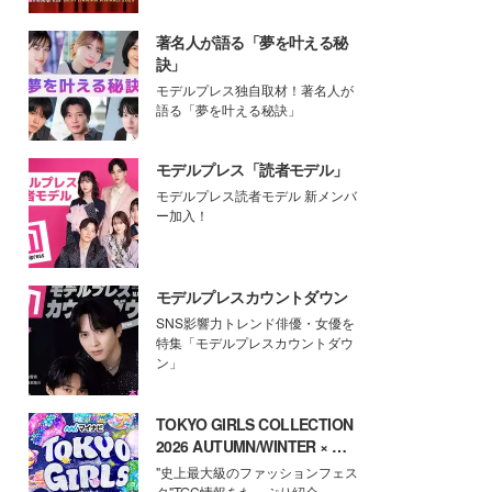
著名人が語る「夢を叶える秘
訣」
モデルプレス独自取材！著名人が
語る「夢を叶える秘訣」
モデルプレス「読者モデル」
モデルプレス読者モデル 新メンバ
ー加入！
モデルプレスカウントダウン
SNS影響力トレンド俳優・女優を
特集「モデルプレスカウントダウ
ン」
TOKYO GIRLS COLLECTION
2026 AUTUMN/WINTER × モ
デルプレス
"史上最大級のファッションフェス
タ"TGC情報をたっぷり紹介