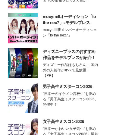
moxymillオーディション「to
the nex7」×モデルプレス
moxymill新メンバーオーディショ
ン「to the nex7」
ディズニープラスのおすすめ
作品をモデルプレスが紹介！
ディズニー作品はもちろん！ 国内
外の人気作がすべて見放題！
【PR】
男子高生ミスターコン2026
“日本一のイケメン高校生”を決め
る「男子高生ミスターコン2026」
開催中！
女子高生ミスコン2026
“日本一かわいい女子高生”を決め
る「女子高生ミスコン2026」開催