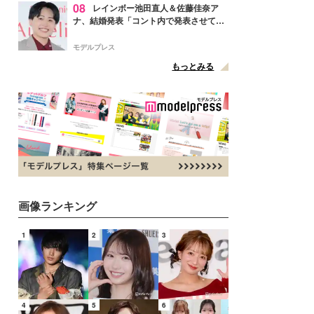
08
レインボー池田直人＆佐藤佳奈ア
ナ、結婚発表「コント内で発表させてい
ただきました」読売テレビ退社は生活拠
点変更のため
モデルプレス
もっとみる
画像ランキング
1
2
3
4
5
6