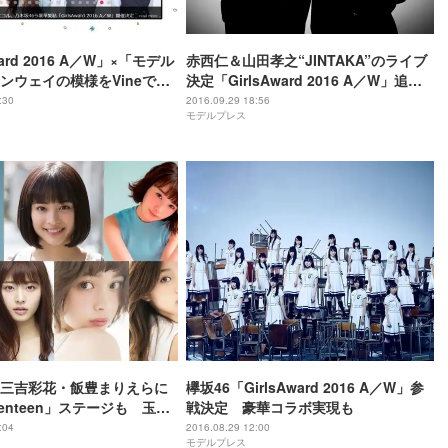
ward 2016 A／W」×「モデル
赤西仁＆山田孝之“JINTAKA”のライブ
ンウェイの模様をVineで配
決定「GirlsAward 2016 A／W」追加
出演者発表
:30
2016.09.29 18:56
モデルプレス
三吉彩花・飯豊まりえらに
欅坂46「GirlsAward 2016 A／W」参
enteen」ステージも 玉城
戦決定 豪華コラボ実現も
奈彩も「GirlsAward
:04
2016.08.29 12:00
モデルプレス
／W」出演決定