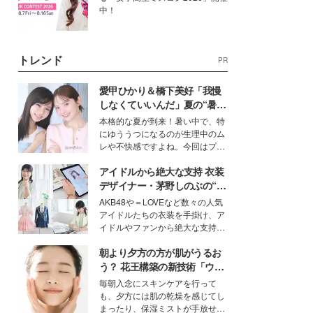
中！
トレンド
PR
愛甲ひかり＆橋下美好「我慢
しなくていいんだ」夏の“暑さ
対策”の新しい選択肢とは？
本格的な夏が到来！暑い中で、特
にゆううつになるのが生理中のム
レや不快感ですよね。今回はプラ
イベートでも仲良しで旅行好きな
アイドルから絶大な支持 衣装
モデル・愛甲ひかりさんと橋下美
好さんを迎えて本音で女子会トー
デザイナー・茅野しのぶの“可
ク。猛暑のお出かけを快適に過ご
愛い”を作る美学＜「シチズン
AKB48や＝LOVEなど数々の人気
すヒントや、2人が感動した夏の
クロスシー」インタビュー＞
アイドルたちの衣装を手掛け、ア
生理の新常識にも迫りました。
イドルやファンから絶大な支持を
得る、株式会社オサレカンパニー
朝より夕方の方が肌がうるお
取締役兼クリエイティブディレク
ター・茅野しのぶ。一人ひとりの
う？ 花王構築の新技術「ウォ
個性に寄り添い、魅力を引き出す
ーターキャプチャリングスキ
毎朝入念にスキンケアを行って
衣装作りは、多くの女性たちに勇
ン（捕水肌）」がスキンケア
も、夕方には肌の乾燥を感じてし
気と自信を与え続けている。
の常識を変える予感
まったり、保湿ミストが手放せな