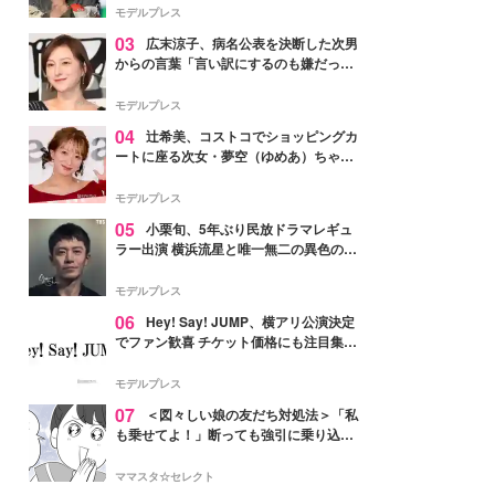
「かっこいい」と反響
モデルプレス
03
広末涼子、病名公表を決断した次男
からの言葉「言い訳にするのも嫌だっ
た」「言うべきか迷った」
モデルプレス
04
辻希美、コストコでショッピングカ
ートに座る次女・夢空（ゆめあ）ちゃん
の姿公開「乗りこなしてる感じが可愛す
ぎ」「成長を感じる」の声
モデルプレス
05
小栗旬、5年ぶり民放ドラマレギュ
ラー出演 横浜流星と唯一無二の異色のバ
ディで初共演【LOST10】
モデルプレス
06
Hey! Say! JUMP、横アリ公演決定
でファン歓喜 チケット価格にも注目集ま
る「激アツ」「平成に戻ったみたい」
モデルプレス
07
＜図々しい娘の友だち対処法＞「私
も乗せてよ！」断っても強引に乗り込ん
でくる友だち【第1話まんが】
ママスタ☆セレクト