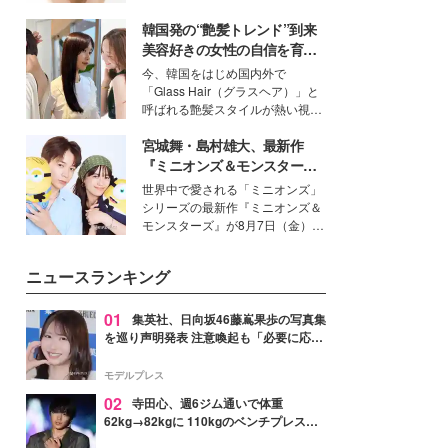
いという読者も多いのでは？そん
韓国発の“艶髪トレンド”到来
な美容の常識を大きく変える可能
性を秘めた、革新的な「Water
美容好きの女性の自信を育む
Capturing Skin（ウォーターキャ
「ヘアケア事情」って？
今、韓国をはじめ国内外で
プチャリングスキン：捕水肌）」
「Glass Hair（グラスヘア）」と
技術を、花王が構築した。
呼ばれる艶髪スタイルが熱い視線
を集めています。メイクやファッ
宮城舞・島村雄大、最新作
ションの完成度を高めるベースと
して、“髪そのものの美しさ”に改
『ミニオンズ＆モンスター
めて注目する人が増えている様
ズ』の魅力熱弁 ハチャメチャ
世界中で愛される「ミニオンズ」
子。今回は、そんな憧れの艶やか
だけじゃない“友情と絆”に感
シリーズの最新作『ミニオンズ＆
な髪を日常で叶える、美容好きの
動
モンスターズ』が8月7日（金）に
女性たちのヘアケア事情を紹介し
公開。モデルプレスでは、“大のミ
ます。
ニオン好き”という共通点を持つモ
ニュースランキング
デルの宮城舞と島村雄大の特別対
談をお届け！それぞれの視点か
ら、今作ならではの魅力や予想外
01
集英社、日向坂46藤嶌果歩の写真集
の感動をもたらす奥深いストーリ
を巡り声明発表 注意喚起も「必要に応じ
ーについて熱く語り合ってもらっ
て法的措置を含む対応を検討」
た。
モデルプレス
02
寺田心、週6ジム通いで体重
62kg→82kgに 110kgのベンチプレス持
ち上げる姿披露「胸板の厚みすごい」