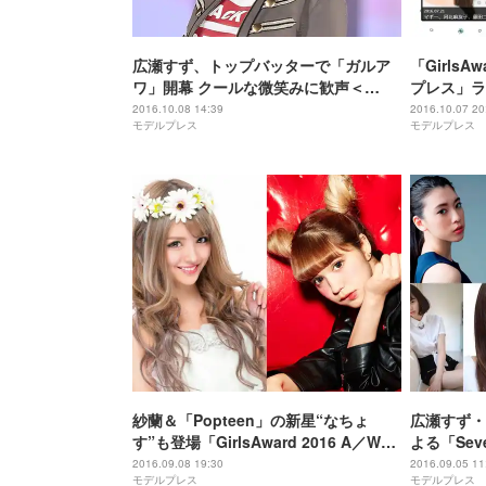
広瀬すず、トップバッターで「ガルア
「GirlsA
ワ」開幕 クールな微笑みに歓声＜
プレス」ラ
GirlsAward 2016 A／W＞
信
2016.10.08 14:39
2016.10.07 20
モデルプレス
モデルプレス
紗蘭＆「Popteen」の新星“なちょ
広瀬すず・
す”も登場「GirlsAward 2016 A／W」
よる「Sev
追加出演者発表
ティナ・朝比
2016.09.08 19:30
2016.09.05 11
モデルプレス
モデルプレス
2016 A