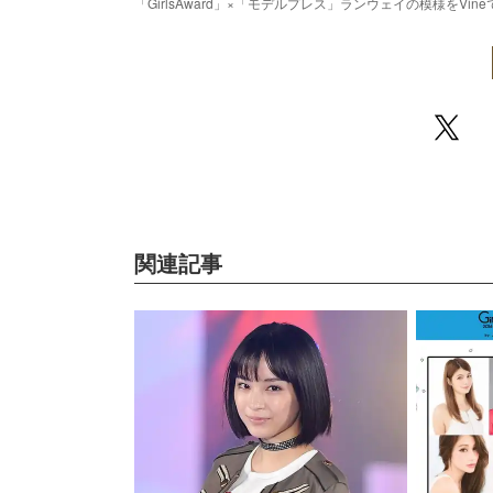
「GirlsAward」×「モデルプレス」ランウェイの模様をVi
/
Unmute
関連記事