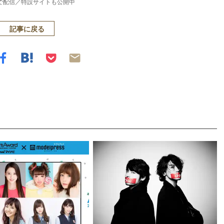
neで配信／特設サイトも公開中
記事に戻る
Loaded
:
83.55%