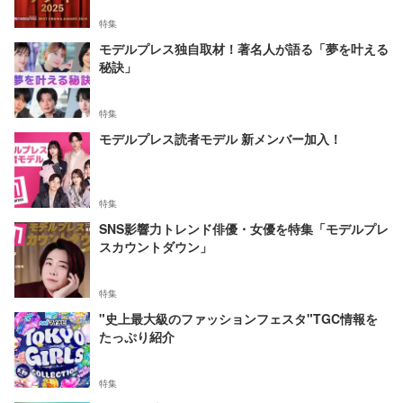
特集
モデルプレス独自取材！著名人が語る「夢を叶える
秘訣」
特集
モデルプレス読者モデル 新メンバー加入！
特集
SNS影響力トレンド俳優・女優を特集「モデルプレ
スカウントダウン」
特集
"史上最大級のファッションフェスタ"TGC情報を
たっぷり紹介
特集