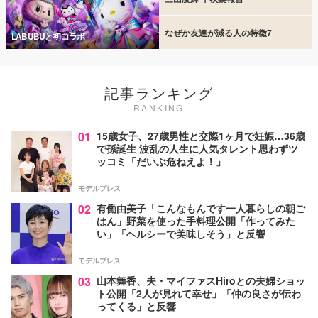
なぜか友達が減る人の特徴7
LABUBUと初コラボ
記事ランキング
RANKING
01
15歳女子、27歳男性と交際1ヶ月で妊娠…36歳
で孫誕生 波乱の人生に人気タレント思わずツ
ッコミ「だいぶ危ねえよ！」
モデルプレス
02
有働由美子「こんなもんです一人暮らしの朝ご
はん」野菜を使った手料理公開「作ってみた
い」「ヘルシーで美味しそう」と反響
モデルプレス
03
山本舞香、夫・マイファスHiroとの夫婦ショッ
ト公開「2人が見れて幸せ」「仲の良さが伝わ
ってくる」と反響