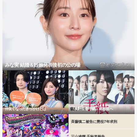
みな実 結婚＆妊娠発表後初の公の場
仲良くなったきっかけとは
「東野圭吾 手紙」再放送へ
斉藤慎二被告に懲役7年求刑
三山凌輝 千秋楽報告