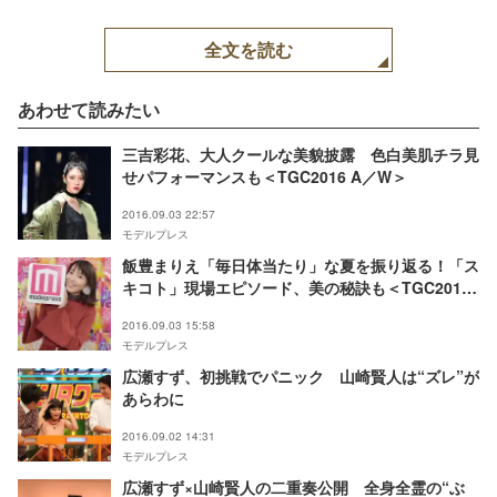
全文を読む
あわせて読みたい
三吉彩花、大人クールな美貌披露 色白美肌チラ見
せパフォーマンスも＜TGC2016 A／W＞
2016.09.03 22:57
モデルプレス
飯豊まりえ「毎日体当たり」な夏を振り返る！「ス
キコト」現場エピソード、美の秘訣も＜TGC2016
A／W＞
2016.09.03 15:58
モデルプレス
広瀬すず、初挑戦でパニック 山崎賢人は“ズレ”が
あらわに
2016.09.02 14:31
モデルプレス
広瀬すず×山崎賢人の二重奏公開 全身全霊の“ぶ