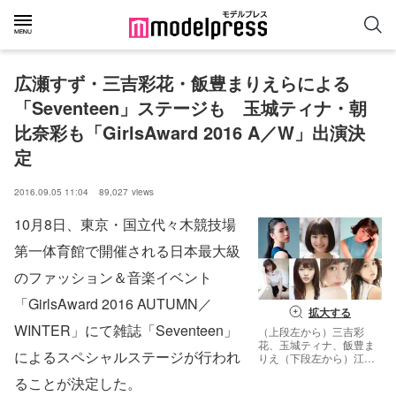
広瀬すず・三吉彩花・飯豊まりえらによる
「Seventeen」ステージも　玉城ティナ・朝
比奈彩も「GirlsAward 2016 A／W」出演決
定
2016.09.05 11:04
89,027
views
10月8日、東京・国立代々木競技場
第一体育館で開催される日本最大級
のファッション＆音楽イベント
「GirlsAward 2016 AUTUMN／
拡大する
WINTER」にて雑誌「Seventeen」
（上段左から）三吉彩
花、玉城ティナ、飯豊ま
によるスペシャルステージが行われ
りえ（下段左から）江野
沢愛美、古畑星夏、玉城
ることが決定した。
ティナ、朝比奈彩