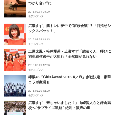
つかり合い”に
2016.09.01 08:00
モデルプレス
広瀬すず、筋トレに夢中で“家族会議”？「目指せシ
ックスパック！」
2016.08.29 13:13
モデルプレス
土屋太鳳・松井愛莉・広瀬すず「結弦くん」呼びに
羽生結弦選手が大照れ「全然顔が見れない」
2016.08.29 12:36
モデルプレス
欅坂46「GirlsAward 2016 A／W」参戦決定 豪華
コラボ実現も
2016.08.29 12:00
モデルプレス
広瀬すず「来ちゃいました！」山崎賢人らと鎌倉高
校へ“サプライズ凱旋” 絶叫・歓声の嵐