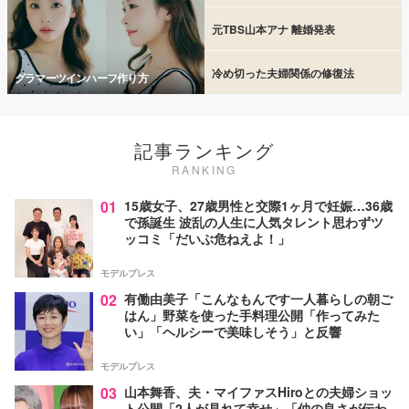
元TBS山本アナ 離婚発表
冷め切った夫婦関係の修復法
グラマーツインハーフ作り方
記事ランキング
RANKING
01
15歳女子、27歳男性と交際1ヶ月で妊娠…36歳
で孫誕生 波乱の人生に人気タレント思わずツ
ッコミ「だいぶ危ねえよ！」
モデルプレス
02
有働由美子「こんなもんです一人暮らしの朝ご
はん」野菜を使った手料理公開「作ってみた
い」「ヘルシーで美味しそう」と反響
モデルプレス
03
山本舞香、夫・マイファスHiroとの夫婦ショッ
ト公開「2人が見れて幸せ」「仲の良さが伝わ