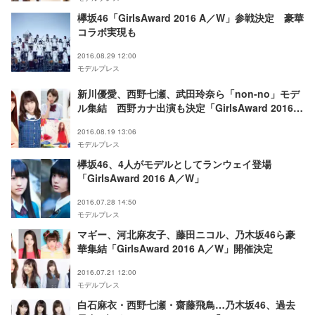
欅坂46「GirlsAward 2016 A／W」参戦決定 豪華
コラボ実現も
2016.08.29 12:00
モデルプレス
新川優愛、西野七瀬、武田玲奈ら「non-no」モデ
ル集結 西野カナ出演も決定「GirlsAward 2016 A
／W」
2016.08.19 13:06
モデルプレス
欅坂46、4人がモデルとしてランウェイ登場
「GirlsAward 2016 A／W」
2016.07.28 14:50
モデルプレス
マギー、河北麻友子、藤田ニコル、乃木坂46ら豪
華集結「GirlsAward 2016 A／W」開催決定
2016.07.21 12:00
モデルプレス
白石麻衣・西野七瀬・齋藤飛鳥…乃木坂46、過去