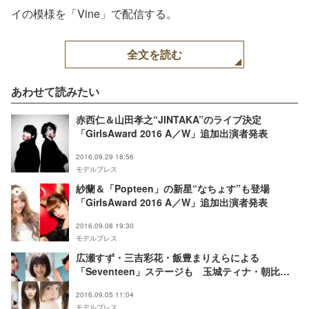
イの模様を「Vine」で配信する。
全文を読む
あわせて読みたい
赤西仁＆山田孝之“JINTAKA”のライブ決定
「GirlsAward 2016 A／W」追加出演者発表
2016.09.29 18:56
モデルプレス
紗蘭＆「Popteen」の新星“なちょす”も登場
「GirlsAward 2016 A／W」追加出演者発表
2016.09.08 19:30
モデルプレス
広瀬すず・三吉彩花・飯豊まりえらによる
「Seventeen」ステージも 玉城ティナ・朝比奈
彩も「GirlsAward 2016 A／W」出演決定
2016.09.05 11:04
モデルプレス