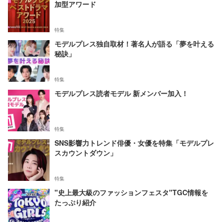
加型アワード
特集
モデルプレス独自取材！著名人が語る「夢を叶える
秘訣」
特集
モデルプレス読者モデル 新メンバー加入！
特集
SNS影響力トレンド俳優・女優を特集「モデルプレ
スカウントダウン」
特集
"史上最大級のファッションフェスタ"TGC情報を
たっぷり紹介