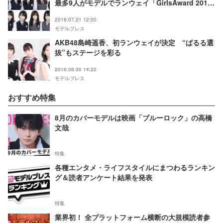
最多9人がモデルでランウェイ「GirlsAward 2016
A／W」
2016.07.21 12:00
モデルプレス
AKB48島崎遥香、初ランウェイが決定 “ぱるる選
抜”もステージを彩る
2016.06.30 14:22
モデルプレス
おすすめ特集
8月のカバーモデルは映画「ブルーロック」の高橋
文哉
特集
各種エンタメ・ライフスタイルにまつわるランキン
グ＆読者アンケート結果を発表
特集
業界初！ 全プラットフォーム横断の大規模読者参