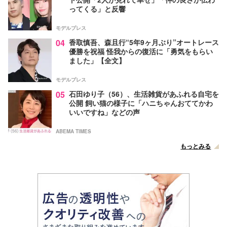
ってくる」と反響
モデルプレス
04
香取慎吾、森且行“5年9ヶ月ぶり”オートレース
優勝を祝福 怪我からの復活に「勇気をもらい
ました」【全文】
モデルプレス
05
石田ゆり子（56）、生活雑貨があふれる自宅を
公開 飼い猫の様子に「ハニちゃんおててかわ
いいですね」などの声
ABEMA TIMES
もっとみる