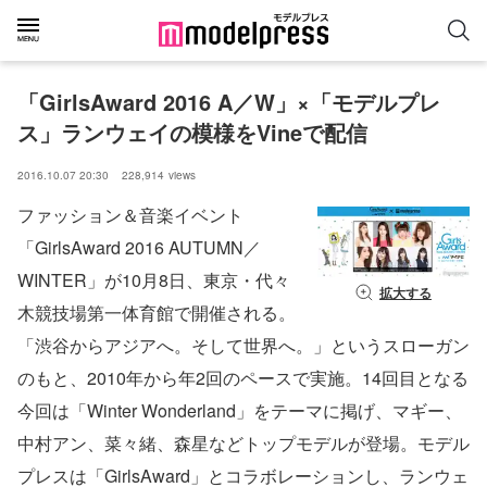
「GirlsAward 2016 A／W」×「モデルプレ
ス」ランウェイの模様をVineで配信
2016.10.07 20:30
228,914
views
ファッション＆音楽イベント
「GirlsAward 2016 AUTUMN／
WINTER」が10月8日、東京・代々
拡大する
木競技場第一体育館で開催される。
「渋谷からアジアへ。そして世界へ。」というスローガン
のもと、2010年から年2回のペースで実施。14回目となる
今回は「Winter Wonderland」をテーマに掲げ、マギー、
中村アン、菜々緒、森星などトップモデルが登場。モデル
プレスは「GirlsAward」とコラボレーションし、ランウェ