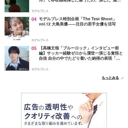
独”に共感【注目の人物】
モデルプレス
04
モデルプレス特別企画「The Test Shoot」
vol.12 大島美優――注目の若手女優を活写
モデルプレス
05
【高橋文哉「ブルーロック」インタビュー前
編】サッカー経験ゼロから潔世一演じる覚悟と
自信 自分の中でたどり着いた納得の表現「一
番難しいポイントでしたが」
モデルプレス
もっとみる