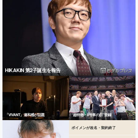
HIKAKIN 第2子誕生を報告
「VIVANT」違和感が話題
“超特急・8号車の日”登録
ボイメンが改名・契約終了