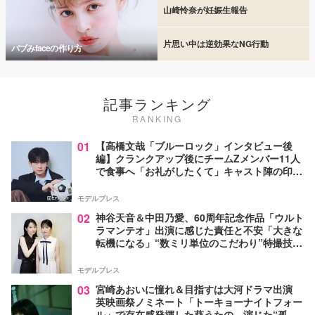
山崎怜奈が妊娠生報告
片思い中は逆効果なNG行動
バブみfaceの作り方
記事ランキング
RANKING
01
【高橋文哉「ブルーロック」インタビュー後
編】クランクアップ後にチームZメンバー11人
で食事へ「お礼がしたくて」キャスト陣の印象
＆ムードメーカー明かす
モデルプレス
02
神谷天音＆中田乃愛、60周年記念作品「ウルト
ラマンテオ」出演に感じた責任と不安「大きな
転機になる」“数ミリ単位のこだわり”特撮技術
に圧倒【インタビュー】
モデルプレス
03
宮崎あおいに憧れ＆目指すは大河ドラマ出演
英映画祭ノミネート「トーキョーナイトフォー
ル」で存在感発揮した葵うたの、演じた“孤