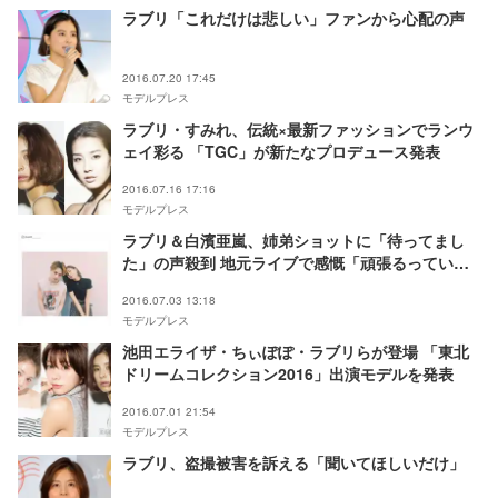
ラブリ「これだけは悲しい」ファンから心配の声
2016.07.20 17:45
モデルプレス
ラブリ・すみれ、伝統×最新ファッションでランウ
ェイ彩る 「TGC」が新たなプロデュース発表
2016.07.16 17:16
モデルプレス
ラブリ＆白濱亜嵐、姉弟ショットに「待ってまし
た」の声殺到 地元ライブで感慨「頑張るっていい
ね」
2016.07.03 13:18
モデルプレス
池田エライザ・ちぃぽぽ・ラブリらが登場 「東北
ドリームコレクション2016」出演モデルを発表
2016.07.01 21:54
モデルプレス
ラブリ、盗撮被害を訴える「聞いてほしいだけ」