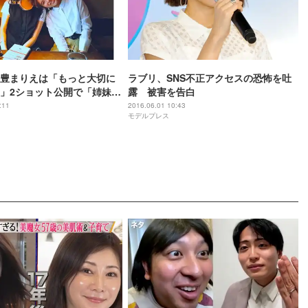
豊まりえは「もっと大切に
ラブリ、SNS不正アクセスの恐怖を吐
」2ショット公開で「姉妹み
露 被害を告白
:11
2016.06.01 10:43
モデルプレス