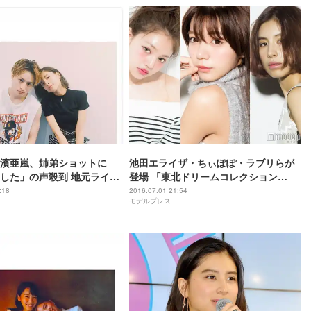
濱亜嵐、姉弟ショットに
池田エライザ・ちぃぽぽ・ラブリらが
した」の声殺到 地元ライブ
登場 「東北ドリームコレクション
張るっていいね」
2016」出演モデルを発表
:18
2016.07.01 21:54
モデルプレス