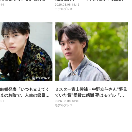
手・田中みな実＆亀梨和也・新木優子
:44
2026.08.08 18:13
モデルプレス
＆中島裕翔ほか
結婚発表「いつも支えてく
ミスター青山候補・中野友斗さん“夢見
まのお陰で、人生の節目を
ていた賞”受賞に感謝 夢はモデル「本
こと、心より感謝しており
気でやりたい」【モデルプレスインタ
:01
2026.08.08 18:00
モデルプレス
文】
ビュー】