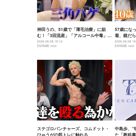
神田うの、51歳で「薄毛治療」に励
57歳にな
む！「3回流産」「アルコール中毒」自
着、鏡だら
身の過去を赤裸々告白
を披露
2026.08.08 19:10
2026.08.08 19
ENTAME next
ENTAME next
ステゴロパンチャーズ、コムドット・
中島歩、“
ひゅうがの筋トレに触れる
た「教科書