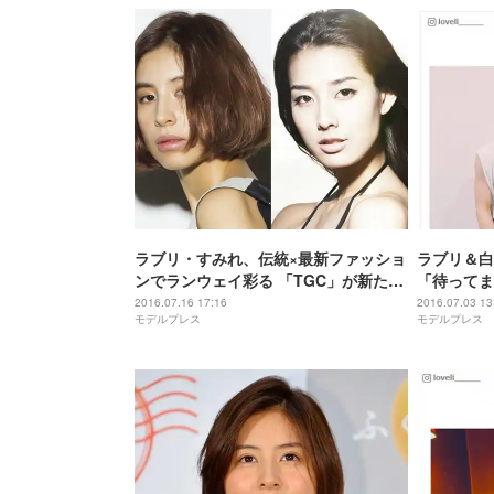
ラブリ・すみれ、伝統×最新ファッショ
ラブリ＆白
ンでランウェイ彩る 「TGC」が新たな
「待ってま
プロデュース発表
で感慨「頑
2016.07.16 17:16
2016.07.03 13
モデルプレス
モデルプレス