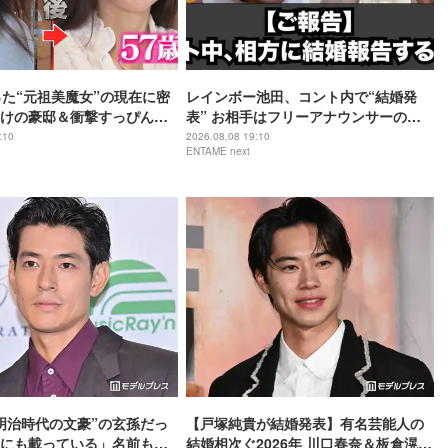
った“元祖美魔女”の現在に密
レインボー池田、コント内で“結婚発
けの豪邸＆衝撃すっぴん姿
表” お相手はフリーアナウンサーの佐
藤佳奈
:10
2026.08.08 19:10
ENTAME next
明治時代の文豪”の玄孫だっ
【戸塚純貴が結婚発表】有名芸能人の
にも載っている」名前も先
結婚相次ぐ2026年 川口春奈＆板倉滉選