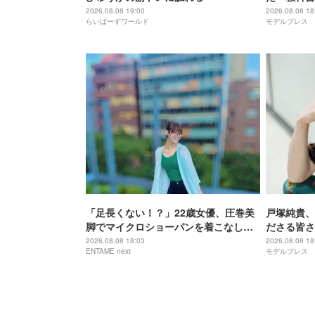
祖に由来
2026.08.08 19:00
2026.08.08 18
らいばーずワールド
モデルプレス
「足長くない！？」22歳女優、圧巻美
戸塚純貴、
脚でマイクロショーパンを着こなし
ださる皆さ
「めちゃくちゃ可愛い」
迎えられる
2026.08.08 18:03
2026.08.08 18
ENTAME next
モデルプレス
ます」【全