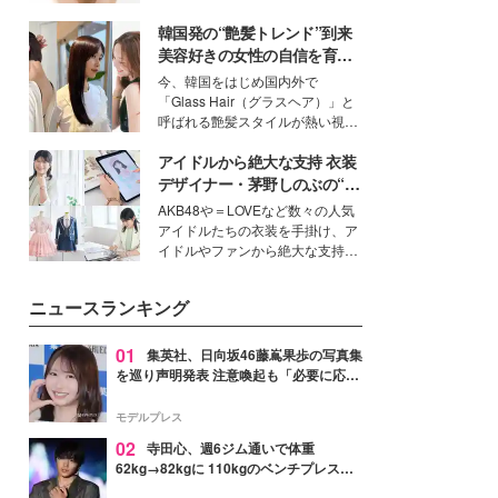
いという読者も多いのでは？そん
韓国発の“艶髪トレンド”到来
な美容の常識を大きく変える可能
性を秘めた、革新的な「Water
美容好きの女性の自信を育む
Capturing Skin（ウォーターキャ
「ヘアケア事情」って？
今、韓国をはじめ国内外で
プチャリングスキン：捕水肌）」
「Glass Hair（グラスヘア）」と
技術を、花王が構築した。
呼ばれる艶髪スタイルが熱い視線
を集めています。メイクやファッ
アイドルから絶大な支持 衣装
ションの完成度を高めるベースと
して、“髪そのものの美しさ”に改
デザイナー・茅野しのぶの“可
めて注目する人が増えている様
愛い”を作る美学＜「シチズン
AKB48や＝LOVEなど数々の人気
子。今回は、そんな憧れの艶やか
クロスシー」インタビュー＞
アイドルたちの衣装を手掛け、ア
な髪を日常で叶える、美容好きの
イドルやファンから絶大な支持を
女性たちのヘアケア事情を紹介し
得る、株式会社オサレカンパニー
ます。
取締役兼クリエイティブディレク
ニュースランキング
ター・茅野しのぶ。一人ひとりの
個性に寄り添い、魅力を引き出す
衣装作りは、多くの女性たちに勇
01
集英社、日向坂46藤嶌果歩の写真集
気と自信を与え続けている。
を巡り声明発表 注意喚起も「必要に応じ
て法的措置を含む対応を検討」
モデルプレス
02
寺田心、週6ジム通いで体重
62kg→82kgに 110kgのベンチプレス持
ち上げる姿披露「胸板の厚みすごい」