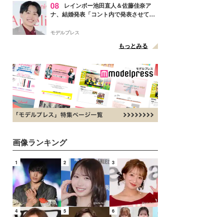
08
レインボー池田直人＆佐藤佳奈ア
ナ、結婚発表「コント内で発表させてい
ただきました」読売テレビ退社は生活拠
点変更のため
モデルプレス
もっとみる
画像ランキング
1
2
3
4
5
6