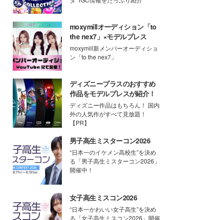
moxymillオーディション「to
the nex7」×モデルプレス
moxymill新メンバーオーディショ
ン「to the nex7」
ディズニープラスのおすすめ
作品をモデルプレスが紹介！
ディズニー作品はもちろん！ 国内
外の人気作がすべて見放題！
【PR】
男子高生ミスターコン2026
“日本一のイケメン高校生”を決め
る「男子高生ミスターコン2026」
開催中！
女子高生ミスコン2026
“日本一かわいい女子高生”を決め
る「女子高生ミスコン2026」開催