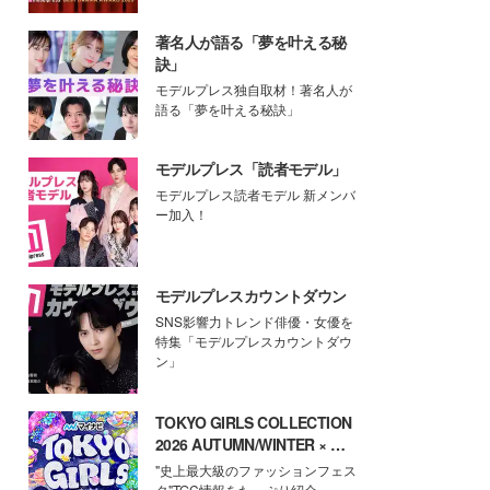
著名人が語る「夢を叶える秘
訣」
モデルプレス独自取材！著名人が
語る「夢を叶える秘訣」
モデルプレス「読者モデル」
モデルプレス読者モデル 新メンバ
ー加入！
モデルプレスカウントダウン
SNS影響力トレンド俳優・女優を
特集「モデルプレスカウントダウ
ン」
TOKYO GIRLS COLLECTION
2026 AUTUMN/WINTER × モ
デルプレス
"史上最大級のファッションフェス
タ"TGC情報をたっぷり紹介