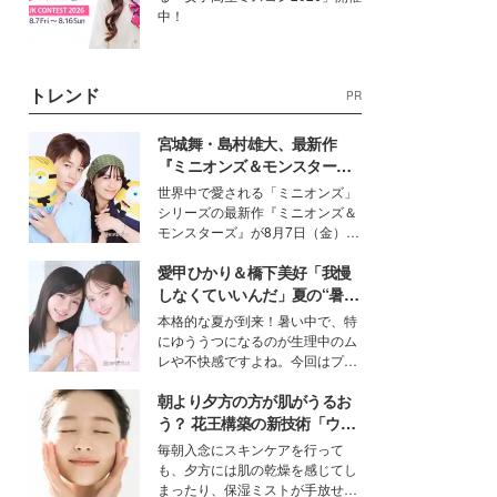
中！
トレンド
PR
宮城舞・島村雄大、最新作
『ミニオンズ＆モンスター
ズ』の魅力熱弁 ハチャメチャ
世界中で愛される「ミニオンズ」
だけじゃない“友情と絆”に感
シリーズの最新作『ミニオンズ＆
動
モンスターズ』が8月7日（金）に
公開。モデルプレスでは、“大のミ
愛甲ひかり＆橋下美好「我慢
ニオン好き”という共通点を持つモ
デルの宮城舞と島村雄大の特別対
しなくていいんだ」夏の“暑さ
談をお届け！それぞれの視点か
対策”の新しい選択肢とは？
本格的な夏が到来！暑い中で、特
ら、今作ならではの魅力や予想外
にゆううつになるのが生理中のム
の感動をもたらす奥深いストーリ
レや不快感ですよね。今回はプラ
ーについて熱く語り合ってもらっ
イベートでも仲良しで旅行好きな
た。
朝より夕方の方が肌がうるお
モデル・愛甲ひかりさんと橋下美
好さんを迎えて本音で女子会トー
う？ 花王構築の新技術「ウォ
ク。猛暑のお出かけを快適に過ご
ーターキャプチャリングスキ
毎朝入念にスキンケアを行って
すヒントや、2人が感動した夏の
ン（捕水肌）」がスキンケア
も、夕方には肌の乾燥を感じてし
生理の新常識にも迫りました。
の常識を変える予感
まったり、保湿ミストが手放せな