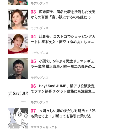
「かっこいい」と反響
モデルプレス
03
広末涼子、病名公表を決断した次男
からの言葉「言い訳にするのも嫌だっ
た」「言うべきか迷った」
モデルプレス
04
辻希美、コストコでショッピングカ
ートに座る次女・夢空（ゆめあ）ちゃん
の姿公開「乗りこなしてる感じが可愛す
ぎ」「成長を感じる」の声
モデルプレス
05
小栗旬、5年ぶり民放ドラマレギュ
ラー出演 横浜流星と唯一無二の異色のバ
ディで初共演【LOST10】
モデルプレス
06
Hey! Say! JUMP、横アリ公演決定
でファン歓喜 チケット価格にも注目集ま
る「激アツ」「平成に戻ったみたい」
モデルプレス
07
＜図々しい娘の友だち対処法＞「私
も乗せてよ！」断っても強引に乗り込ん
でくる友だち【第1話まんが】
ママスタ☆セレクト