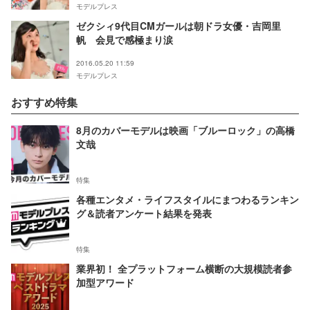
モデルプレス
ゼクシィ9代目CMガールは朝ドラ女優・吉岡里
帆 会見で感極まり涙
2016.05.20 11:59
モデルプレス
おすすめ特集
8月のカバーモデルは映画「ブルーロック」の高橋
文哉
特集
各種エンタメ・ライフスタイルにまつわるランキン
グ＆読者アンケート結果を発表
特集
業界初！ 全プラットフォーム横断の大規模読者参
加型アワード