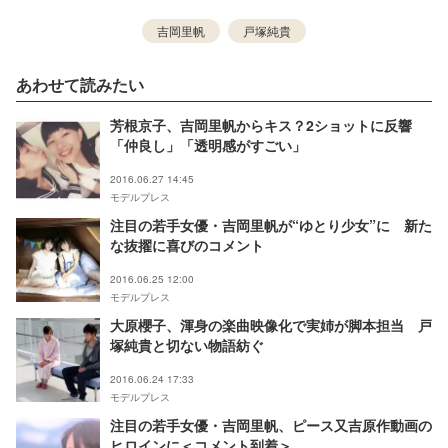
吉岡里帆
戸塚純貴
あわせて読みたい
芳根京子、吉岡里帆からキス？2ショットに反響
「仲良し」「透明感がすごい」
2016.06.27 14:45
モデルプレス
注目の若手女優・吉岡里帆が“ゆとり少女”に 新た
な抜擢に喜びのコメント
2016.06.25 12:00
モデルプレス
大原櫻子、渾身の楽曲映像化で実姉が脚本担当 戸
塚純貴と切ない物語紡ぐ
2016.06.24 17:33
モデルプレス
注目の若手女優・吉岡里帆、ピース又吉原作動画の
ヒロインに＜コメント到着＞