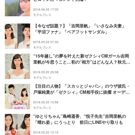
2016.06.05 17:00
モデルプレス
【今なぜ話題？】「吉岡里帆」「いさなみ夫妻」
「平沼ファナ」「ベアフットサンダル」
2016.05.22 07:00
モデルプレス
“15年越し”の夢を叶えた新ゼクシィCMガール吉岡
里帆が今思うこと…初の“相方”はどんな人？秋元康
氏がAKB48 CMソングに込めた想い＜発表会まと
2016.05.20 23:08
め＞
モデルプレス
【注目の人物】「スカッとジャパン」のウザ彼氏・
戸塚純貴が「ゼクシィ」CM相手役に抜擢 オーディ
ション合格の決め手は？
2016.05.20 13:58
モデルプレス
“ゆとりちゃん”島崎遥香、“悦子先生”吉岡里帆の
「晴れ姿」にうっとり 前日にLINEやり取りも
2016.05.20 13:15