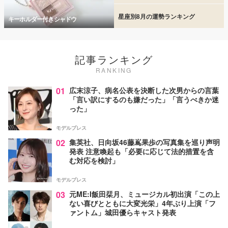
星座別8月の運勢ランキング
キーホルダー付きシャドウ
記事ランキング
RANKING
01
広末涼子、病名公表を決断した次男からの言葉
「言い訳にするのも嫌だった」「言うべきか迷
った」
モデルプレス
02
集英社、日向坂46藤嶌果歩の写真集を巡り声明
発表 注意喚起も「必要に応じて法的措置を含
む対応を検討」
モデルプレス
03
元ME:I飯田栞月、ミュージカル初出演「この上
ない喜びとともに大変光栄」4年ぶり上演「フ
ァントム」城田優らキャスト発表