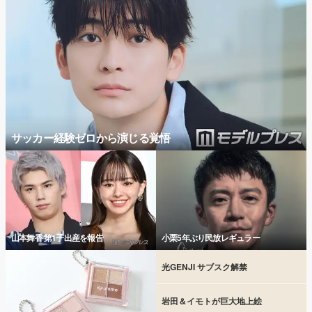
サッカー経験ゼロから演じる覚悟
山本舞香 第1子出産を報告
小栗5年ぶり民放レギュラー
光GENJI サブスク解禁
岩田＆イモトが巨大地上絵