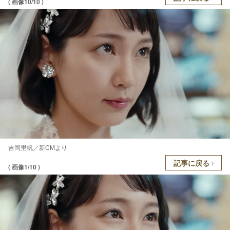
( 画像10/10 )
吉岡里帆／新CMより
記事に戻る
( 画像1/10 )