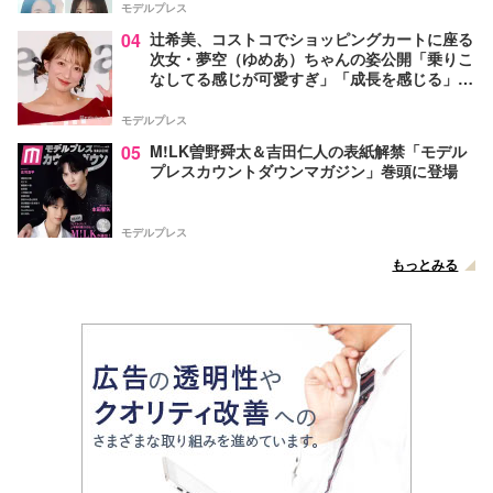
モデルプレス
04
辻希美、コストコでショッピングカートに座る
次女・夢空（ゆめあ）ちゃんの姿公開「乗りこ
なしてる感じが可愛すぎ」「成長を感じる」の
声
モデルプレス
05
M!LK曽野舜太＆吉田仁人の表紙解禁「モデル
プレスカウントダウンマガジン」巻頭に登場
モデルプレス
もっとみる