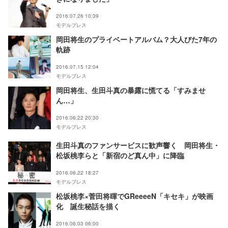
2016.07.26 10:39
モデルプレス
岡田将生のプライベートアルバム？大人びた7年の
軌跡
2016.07.15 12:04
モデルプレス
岡田将生、生田斗真の暴露に慌てる「すみませ
ん…」
2016.06.22 20:30
モデルプレス
生田斗真のファンサービスに歓声響く 岡田将生・
松坂桃李らと「新宿のど真ん中」に降臨
2016.06.22 18:27
モデルプレス
松坂桃李×菅田将暉でGReeeeN「キセキ」が映画
化 誕生秘話を描く
2016.06.03 06:00