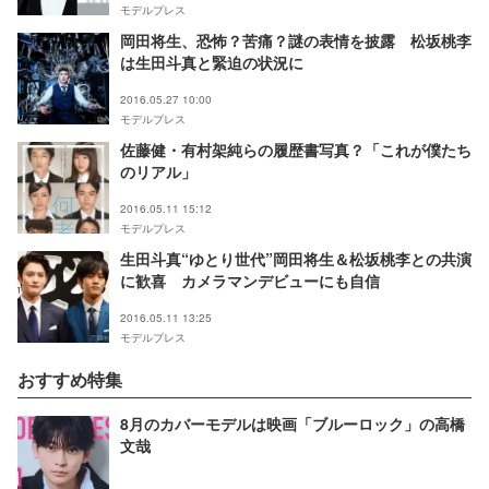
モデルプレス
岡田将生、恐怖？苦痛？謎の表情を披露 松坂桃李
は生田斗真と緊迫の状況に
2016.05.27 10:00
モデルプレス
佐藤健・有村架純らの履歴書写真？「これが僕たち
のリアル」
2016.05.11 15:12
モデルプレス
生田斗真“ゆとり世代”岡田将生＆松坂桃李との共演
に歓喜 カメラマンデビューにも自信
2016.05.11 13:25
モデルプレス
おすすめ特集
8月のカバーモデルは映画「ブルーロック」の高橋
文哉