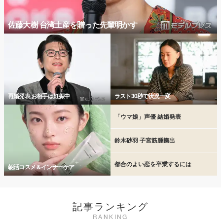
佐藤大樹 台湾土産を贈った先輩明かす
再婚発表 お相手は妊娠中
ラスト30秒で状況一変
「ウマ娘」声優 結婚発表
鈴木砂羽 子宮筋腫摘出
都合のよい恋を卒業するには
朝活コスメ＆インナーケア
記事ランキング
RANKING