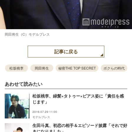
岡田将生（C）モデルプレス
記事に戻る
松坂桃李
岡田将生
秘密THE TOP SECRET
ボクらの時代
あわせて読みたい
松坂桃李、緑髪×タトゥー×ピアス姿に「責任を感
じます」
2016.07.29 11:00
モデルプレス
生田斗真、初恋の相手＆エピソード披露「それで好
きになりました」