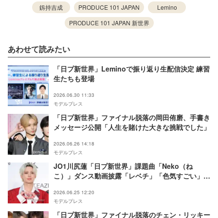
釼持吉成
PRODUCE 101 JAPAN
Lemino
PRODUCE 101 JAPAN 新世界
あわせて読みたい
「日プ新世界」Leminoで振り返り生配信決定 練習
生たちも登場
2026.06.30 11:33
モデルプレス
「日プ新世界」ファイナル脱落の岡田侑磨、手書き
メッセージ公開「人生を賭けた大きな挑戦でした」
2026.06.26 14:18
モデルプレス
JO1川尻蓮「日プ新世界」課題曲「Neko（ね
こ）」ダンス動画披露「レベチ」「色気すごい」と
反響相次ぐ
2026.06.25 12:20
モデルプレス
「日プ新世界」ファイナル脱落のチェン・リッキー