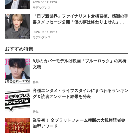
2026.06.12 19:32
モデルプレス
「日プ新世界」ファイナリスト倉橋吾槙、感謝の手
書きメッセージ公開「僕の夢は終わりません」
JO1「BE CLASSIC」ダンス披露に反響
2026.06.11 19:11
モデルプレス
おすすめ特集
8月のカバーモデルは映画「ブルーロック」の高橋
文哉
特集
各種エンタメ・ライフスタイルにまつわるランキン
グ＆読者アンケート結果を発表
特集
業界初！ 全プラットフォーム横断の大規模読者参
加型アワード