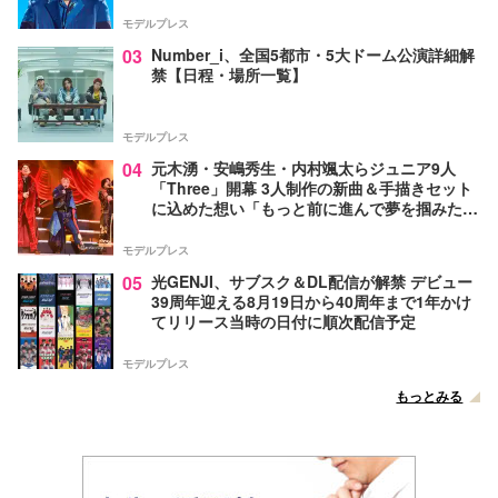
モデルプレス
03
Number_i、全国5都市・5大ドーム公演詳細解
禁【日程・場所一覧】
モデルプレス
04
元木湧・安嶋秀生・内村颯太らジュニア9人
「Three」開幕 3人制作の新曲＆手描きセット
に込めた想い「もっと前に進んで夢を掴みた
い」【ゲネプロレポ】
モデルプレス
05
光GENJI、サブスク＆DL配信が解禁 デビュー
39周年迎える8月19日から40周年まで1年かけ
てリリース当時の日付に順次配信予定
モデルプレス
もっとみる