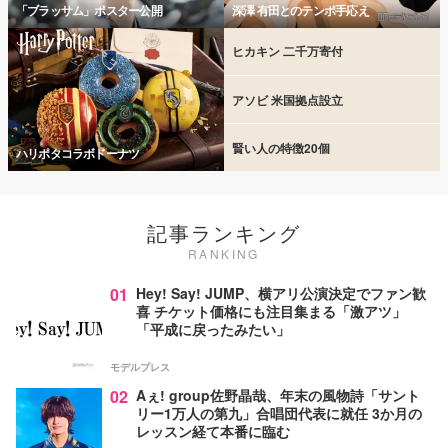
「ブラッサム」ポスター公開
深澤 有田とのテンポ手応え
ヒカキン 二千万寄付
アソビ 米国拠点設立
賢い人の特徴20個
ハリポタコラボドーナツ
記事ランキング
RANKING
01
Hey! Say! JUMP、横アリ公演決定でファン歓
喜 チケット価格にも注目集まる「激アツ」
「平成に戻ったみたい」
モデルプレス
02
Aぇ! group佐野晶哉、年末の風物詩「サント
リー1万人の第九」合唱団代表に就任 3か月の
レッスン経て本番に臨む