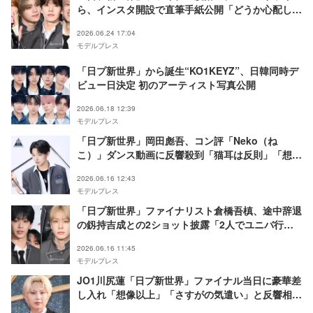
ら、インスタ開設で直筆手紙公開「どうか心配しな
いでください」
2026.06.24 17:04
モデルプレス
「日プ新世界」から誕生“KO1KEYZ”、日韓同時デ
ビュー日決定 初のアーティスト写真公開
2026.06.18 12:39
モデルプレス
「日プ新世界」岡田彪吾、コン評「Neko（ね
こ）」ダンス動画に反響殺到「猫耳は反則」「想像
超えてきた」
2026.06.16 12:43
モデルプレス
「日プ新世界」ファイナリスト倉橋吾槙、途中辞退
の釼持吉成との2ショット披露「2人でユニバ行っ
たの？」「嬉しすぎて泣く」とファン歓喜
2026.06.16 11:45
モデルプレス
JO1川尻蓮「日プ新世界」ファイナル当日に豪華差
し入れ「想像以上」「さすがの気遣い」と反響相次
ぐ