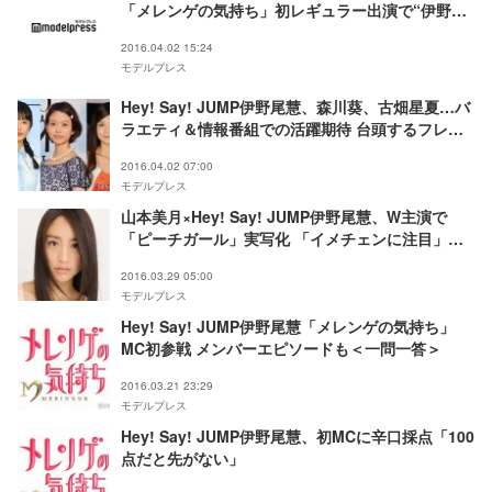
「メレンゲの気持ち」初レギュラー出演で“伊野尾
節”炸裂
2016.04.02 15:24
モデルプレス
Hey! Say! JUMP伊野尾慧、森川葵、古畑星夏…バ
ラエティ＆情報番組での活躍期待 台頭するフレッ
シュな若手たち
2016.04.02 07:00
モデルプレス
山本美月×Hey! Say! JUMP伊野尾慧、W主演で
「ピーチガール」実写化 「イメチェンに注目」＜
コメント到着＞
2016.03.29 05:00
モデルプレス
Hey! Say! JUMP伊野尾慧「メレンゲの気持ち」
MC初参戦 メンバーエピソードも＜一問一答＞
2016.03.21 23:29
モデルプレス
Hey! Say! JUMP伊野尾慧、初MCに辛口採点「100
点だと先がない」