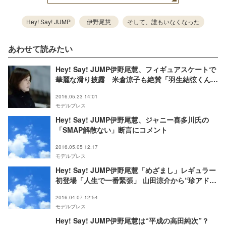
Hey! Say! JUMP
伊野尾慧
そして、誰もいなくなった
あわせて読みたい
Hey! Say! JUMP伊野尾慧、フィギュアスケートで
華麗な滑り披露 米倉涼子も絶賛「羽生結弦くんに
通じる」？
2016.05.23 14:01
モデルプレス
Hey! Say! JUMP伊野尾慧、ジャニー喜多川氏の
「SMAP解散ない」断言にコメント
2016.05.05 12:17
モデルプレス
Hey! Say! JUMP伊野尾慧「めざまし」レギュラー
初登場「人生で一番緊張」 山田涼介から“珍アドバ
イス”も
2016.04.07 12:54
モデルプレス
Hey! Say! JUMP伊野尾慧は“平成の高田純次”？