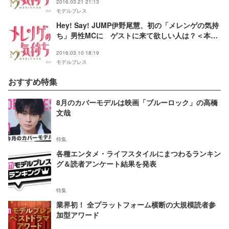
2016.03.21 21:13
モデルプレス
Hey! Say! JUMP伊野尾慧、初の「メレンゲの気持
ち」男性MCに ゲストに来て欲しい人は？＜本人
コメント＞
2016.03.10 18:19
モデルプレス
おすすめ特集
8月のカバーモデルは映画「ブルーロック」の高橋
文哉
特集
各種エンタメ・ライフスタイルにまつわるランキン
グ＆読者アンケート結果を発表
特集
業界初！ 全プラットフォーム横断の大規模読者参
加型アワード