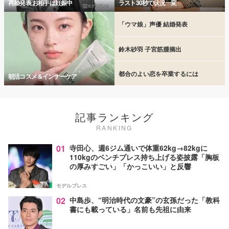
再婚発表 お相手は妊娠中
ラスト30秒で状況一変
「ウマ娘」声優 結婚発表
鈴木砂羽 子宮筋腫摘出
都合のよい恋を卒業するには
朝活コスメ＆インナーケア
記事ランキング
RANKING
01
寺田心、週6ジム通いで体重62kg→82kgに
110kgのベンチプレス持ち上げる姿披露「胸板
の厚みすごい」「かっこいい」と反響
モデルプレス
02
中島歩、“明治時代の文豪”の玄孫だった「教科
書にも載っている」名前も先祖に由来