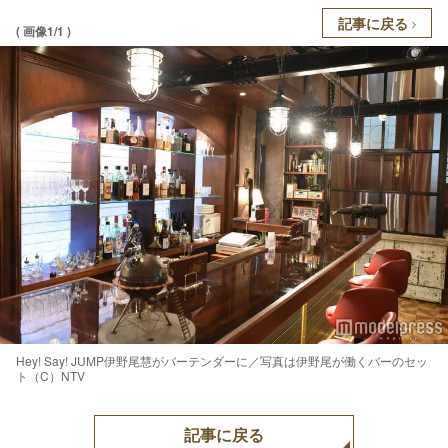
記事に戻る
( 画像1/1 )
Hey! Say! JUMP伊野尾慧がバーテンダーに／写真は伊野尾が働くバーのセッ
ト（C）NTV
記事に戻る