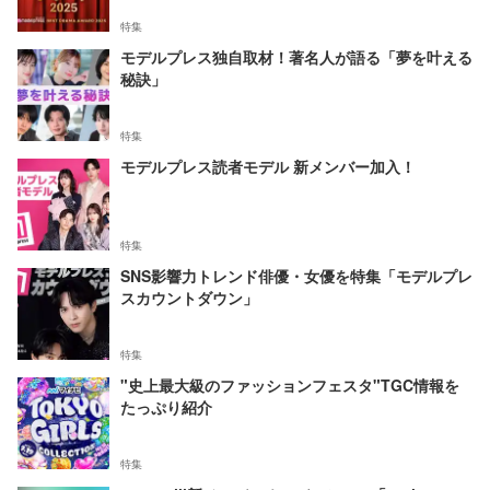
特集
モデルプレス独自取材！著名人が語る「夢を叶える
秘訣」
特集
モデルプレス読者モデル 新メンバー加入！
特集
SNS影響力トレンド俳優・女優を特集「モデルプレ
スカウントダウン」
特集
"史上最大級のファッションフェスタ"TGC情報を
たっぷり紹介
特集