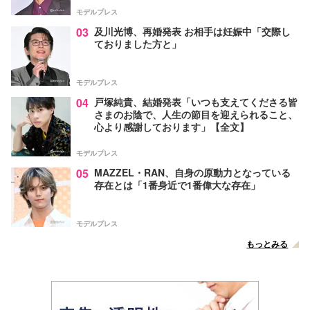
モデルプレス
03
及川光博、再婚発表 お相手は妊娠中「交際し
ておりました方と」
モデルプレス
04
戸塚純貴、結婚発表「いつも支えてくださる皆
さまのお陰で、人生の節目を迎えられること、
心より感謝しております」【全文】
モデルプレス
05
MAZZEL・RAN、自身の原動力となっている
存在とは「1番身近で1番偉大な存在」
モデルプレス
もっとみる