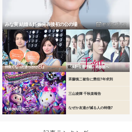
みな実 結婚＆妊娠発表後初の公の場
仲良くなったきっかけとは
「東野圭吾 手紙」再放送へ
斉藤慎二被告に懲役7年求刑
三山凌輝 千秋楽報告
なぜか友達が減る人の特徴7
LABUBUと初コラボ