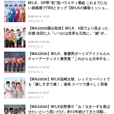
M!LK、GP帯“初”冠バラエティ番組 これまでにな
い規模感でTBSとタッグ【M!LKの爆裂ミッショ
ン】
2026.06.16 12:00
モデルプレス
【MAJ2026囲み取材】M!LK、5冠でより高まった
目標 吉田仁人「いつかは世界を元気に」“滅”ポー
ズ巡り笑い誘う
2026.06.14 00:45
モデルプレス
【MAJ2026】M!LK、最優秀ボーイズアイドルカル
チャーアーティスト賞受賞「これからも日本中をも
っともっと元気にできるように精進します」
2026.06.13 22:02
モデルプレス
【MAJ2026】M!LK塩崎太智、レッドカーペットで
も「嬉しすぎて滅！」連発 スーツで凛々しく登場
2026.06.13 18:37
モデルプレス
【MAJ2026】M!LK佐野勇斗「み！るきーずを喜ば
せたいという思いだけ」約12年続けてきた活動回