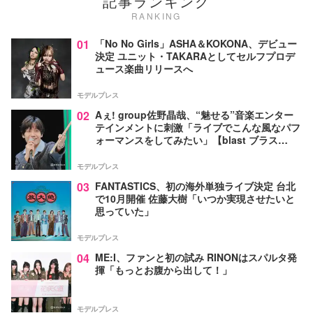
記事ランキング
RANKING
01
「No No Girls」ASHA＆KOKONA、デビュー
決定 ユニット・TAKARAとしてセルフプロデ
ュース楽曲リリースへ
モデルプレス
02
Aぇ! group佐野晶哉、“魅せる”音楽エンター
テインメントに刺激「ライブでこんな風なパフ
ォーマンスをしてみたい」【blast ブラス
ト！】
モデルプレス
03
FANTASTICS、初の海外単独ライブ決定 台北
で10月開催 佐藤大樹「いつか実現させたいと
思っていた」
モデルプレス
04
ME:I、ファンと初の試み RINONはスパルタ発
揮「もっとお腹から出して！」
モデルプレス