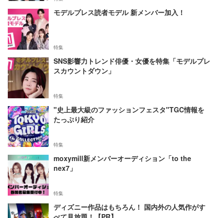
モデルプレス読者モデル 新メンバー加入！
特集
SNS影響力トレンド俳優・女優を特集「モデルプレ
スカウントダウン」
特集
"史上最大級のファッションフェスタ"TGC情報を
たっぷり紹介
特集
moxymill新メンバーオーディション「to the
nex7」
特集
ディズニー作品はもちろん！ 国内外の人気作がす
べて見放題！【PR】