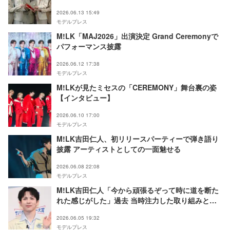
顧 最優秀バイラル楽曲賞受賞
2026.06.13 15:49
モデルプレス
M!LK「MAJ2026」出演決定 Grand Ceremonyで
パフォーマンス披露
2026.06.12 17:38
モデルプレス
M!LKが見たミセスの「CEREMONY」舞台裏の姿
【インタビュー】
2026.06.10 17:00
モデルプレス
M!LK吉田仁人、初リリースパーティーで弾き語り
披露 アーティストとしての一面魅せる
2026.06.08 22:08
モデルプレス
M!LK吉田仁人「今から頑張るぞって時に道を断た
れた感じがした」過去 当時注力した取り組みとは
「落ち込んでてもしょうがない」
2026.06.05 19:32
モデルプレス