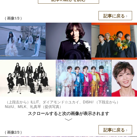
記事に戻る
( 画像1/3 )
（上段左から）ILLIT、ダイアモンド☆ユカイ、DISH// （下段左から）
NiziU、M!LK、礼真琴（提供写真）
スクロールすると次の画像が表示されます
記事に戻る
( 画像2/3 )