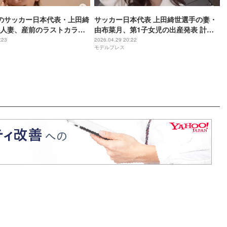
のサッカー日本代表・上田綺
サッカー日本代表 上田綺世選手の妻・
人妻、産前のラストカラー
由布菜月、第1子女児の出産発表 計画
「大人っぽくって素敵」
帝王切開で夫も立ち会い「感謝の気持
:23
2026.04.29 20:22
モデルプレス
ぎ」
ちでいっぱいです」【全文】