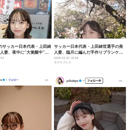
のサッカー日本代表・上田綺
サッカー日本代表・上田綺世選手の美
人妻、夜中に“大覚醒中”の0
人妻、臨月に編んだ手作りブランケッ
開「お目々ぱっちりで可愛
ト公開「クオリティすごい」「色合い
:54
2026.05.23 18:36
モデルプレス
は寝そうにない」
のセンス抜群」と反響