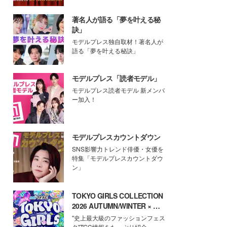
著名人が語る「夢を叶える秘
訣」
モデルプレス独自取材！著名人が
語る「夢を叶える秘訣」
モデルプレス「読者モデル」
モデルプレス読者モデル 新メンバ
ー加入！
モデルプレスカウントダウン
SNS影響力トレンド俳優・女優を
特集「モデルプレスカウントダウ
ン」
TOKYO GIRLS COLLECTION
2026 AUTUMN/WINTER × モ
デルプレス
"史上最大級のファッションフェス
タ"TGC情報をたっぷり紹介