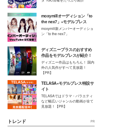
moxymillオーディション「to
the nex7」×モデルプレス
moxymill新メンバーオーディショ
ン「to the nex7」
ディズニープラスのおすすめ
作品をモデルプレスが紹介！
ディズニー作品はもちろん！ 国内
外の人気作がすべて見放題！
【PR】
TELASA×モデルプレス特設サ
イト
TELASAではドラマ・バラエティ
など幅広いジャンルの動画が全て
見放題！【PR】
トレンド
PR