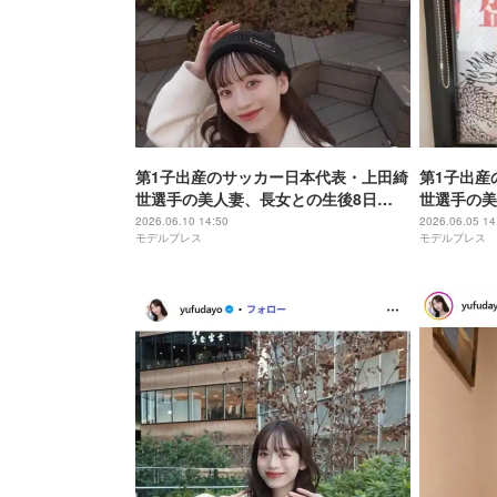
第1子出産のサッカー日本代表・上田綺
第1子出産
世選手の美人妻、長女との生後8日
世選手の美
目“ニューボーンフォト”公開「天使の
歳娘の姿公
2026.06.10 14:50
2026.06.05 14
モデルプレス
モデルプレス
ような可愛さ」「美しすぎる母子ショ
い」「これ
ット」