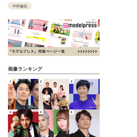
中村倫也
画像ランキング
1
2
3
4
5
6