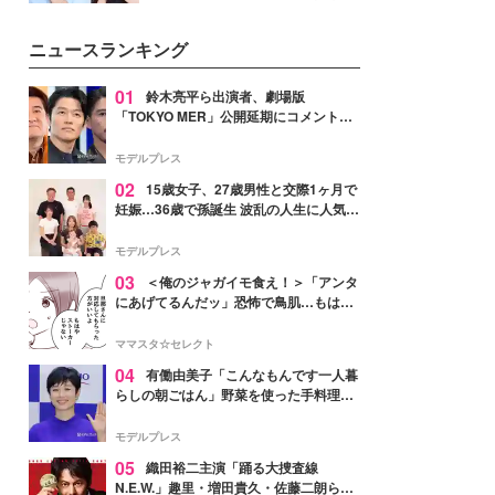
公開。モデルプレスでは、“大のミ
ニオン好き”という共通点を持つモ
ニュースランキング
デルの宮城舞と島村雄大の特別対
談をお届け！それぞれの視点か
ら、今作ならではの魅力や予想外
01
鈴木亮平ら出演者、劇場版
の感動をもたらす奥深いストーリ
「TOKYO MER」公開延期にコメント
ーについて熱く語り合ってもらっ
「現実のヒーローたちにチームMERから
た。
最大の敬意とエールを」
モデルプレス
02
15歳女子、27歳男性と交際1ヶ月で
妊娠…36歳で孫誕生 波乱の人生に人気タ
レント思わずツッコミ「だいぶ危ねえ
よ！」
モデルプレス
03
＜俺のジャガイモ食え！＞「アンタ
にあげてるんだッ」恐怖で鳥肌…もはや
ストーカー？【第3話まんが】
ママスタ☆セレクト
04
有働由美子「こんなもんです一人暮
らしの朝ごはん」野菜を使った手料理公
開「作ってみたい」「ヘルシーで美味し
そう」と反響
モデルプレス
05
織田裕二主演「踊る大捜査線
N.E.W.」趣里・増田貴久・佐藤二朗ら新