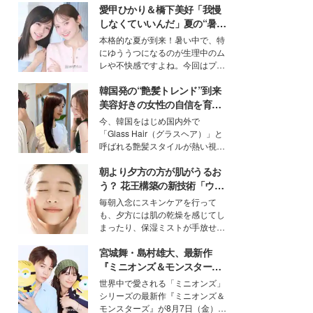
愛甲ひかり＆橋下美好「我慢
しなくていいんだ」夏の“暑さ
対策”の新しい選択肢とは？
本格的な夏が到来！暑い中で、特
にゆううつになるのが生理中のム
レや不快感ですよね。今回はプラ
イベートでも仲良しで旅行好きな
韓国発の“艶髪トレンド”到来
モデル・愛甲ひかりさんと橋下美
好さんを迎えて本音で女子会トー
美容好きの女性の自信を育む
ク。猛暑のお出かけを快適に過ご
「ヘアケア事情」って？
今、韓国をはじめ国内外で
すヒントや、2人が感動した夏の
「Glass Hair（グラスヘア）」と
生理の新常識にも迫りました。
呼ばれる艶髪スタイルが熱い視線
を集めています。メイクやファッ
朝より夕方の方が肌がうるお
ションの完成度を高めるベースと
して、“髪そのものの美しさ”に改
う？ 花王構築の新技術「ウォ
めて注目する人が増えている様
ーターキャプチャリングスキ
毎朝入念にスキンケアを行って
子。今回は、そんな憧れの艶やか
ン（捕水肌）」がスキンケア
も、夕方には肌の乾燥を感じてし
な髪を日常で叶える、美容好きの
の常識を変える予感
まったり、保湿ミストが手放せな
女性たちのヘアケア事情を紹介し
いという読者も多いのでは？そん
ます。
宮城舞・島村雄大、最新作
な美容の常識を大きく変える可能
性を秘めた、革新的な「Water
『ミニオンズ＆モンスター
Capturing Skin（ウォーターキャ
ズ』の魅力熱弁 ハチャメチャ
世界中で愛される「ミニオンズ」
プチャリングスキン：捕水肌）」
だけじゃない“友情と絆”に感
シリーズの最新作『ミニオンズ＆
技術を、花王が構築した。
動
モンスターズ』が8月7日（金）に