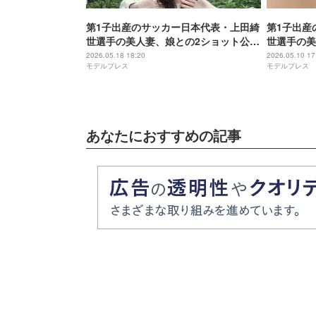
第1子出産のサッカー日本代表・上田綺
第1子出産
世選手の美人妻、娘との2ショット公開
世選手の美
「すでに美人さん」「すっかりママの
公開に反響
2026.05.18 18:20
2026.05.10 17
モデルプレス
モデルプレス
顔」と反響
「似合いす
あなたにおすすめの記事