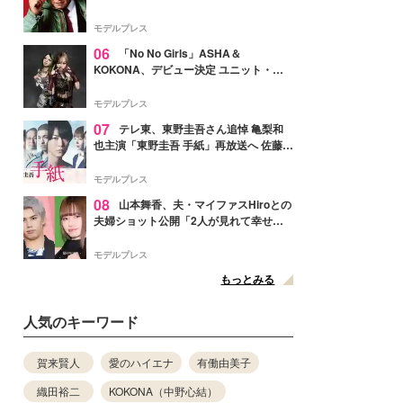
メンバー紹介映像解禁 各キャラクター象
徴する“謎のキーワード”も
モデルプレス
06
「No No Girls」ASHA＆
KOKONA、デビュー決定 ユニット・
TAKARAとしてセルフプロデュース楽曲
リリースへ
モデルプレス
07
テレ東、東野圭吾さん追悼 亀梨和
也主演「東野圭吾 手紙」再放送へ 佐藤隆
太・本田翼・中村倫也ら出演
モデルプレス
08
山本舞香、夫・マイファスHiroとの
夫婦ショット公開「2人が見れて幸せ」
「仲の良さが伝わってくる」と反響
モデルプレス
もっとみる
人気のキーワード
賀来賢人
愛のハイエナ
有働由美子
織田裕二
KOKONA（中野心結）