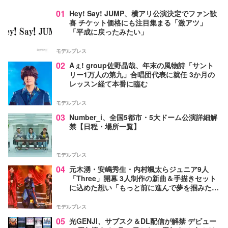
01
Hey! Say! JUMP、横アリ公演決定でファン歓
喜 チケット価格にも注目集まる「激アツ」
「平成に戻ったみたい」
モデルプレス
02
Aぇ! group佐野晶哉、年末の風物詩「サント
リー1万人の第九」合唱団代表に就任 3か月の
レッスン経て本番に臨む
モデルプレス
03
Number_i、全国5都市・5大ドーム公演詳細解
禁【日程・場所一覧】
モデルプレス
04
元木湧・安嶋秀生・内村颯太らジュニア9人
「Three」開幕 3人制作の新曲＆手描きセット
に込めた想い「もっと前に進んで夢を掴みた
い」【ゲネプロレポ】
モデルプレス
05
光GENJI、サブスク＆DL配信が解禁 デビュー