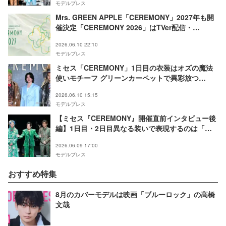
モデルプレス
Mrs. GREEN APPLE「CEREMONY」2027年も開
催決定「CEREMONY 2026」はTVer配信・
WOWOW放送＆配信
2026.06.10 22:10
モデルプレス
ミセス「CEREMONY」1日目の衣装はオズの魔法
使いモチーフ グリーンカーペットで異彩放つ
【Mrs. GREEN APPLE
2026.06.10 15:15
presents「CEREMONY」】
モデルプレス
【ミセス『CEREMONY』開催直前インタビュー後
編】1日目・2日目異なる装いで表現するのは「ヒ
ーローズジャーニー」JAM’Sへ感謝のメッセージ
2026.06.09 17:00
も
モデルプレス
おすすめ特集
8月のカバーモデルは映画「ブルーロック」の高橋
文哉