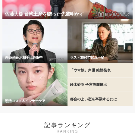
佐藤大樹 台湾土産を贈った先輩明かす
再婚発表 お相手は妊娠中
ラスト30秒で状況一変
「ウマ娘」声優 結婚発表
鈴木砂羽 子宮筋腫摘出
都合のよい恋を卒業するには
朝活コスメ＆インナーケア
記事ランキング
RANKING