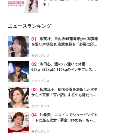
中！
ニュースランキング
01
集英社、日向坂46藤嶌果歩の写真集
を巡り声明発表 注意喚起も「必要に応じ
て法的措置を含む対応を検討」
モデルプレス
02
寺田心、週6ジム通いで体重
62kg→82kgに 110kgのベンチプレス持
ち上げる姿披露「胸板の厚みすごい」
「かっこいい」と反響
モデルプレス
03
広末涼子、病名公表を決断した次男
からの言葉「言い訳にするのも嫌だっ
た」「言うべきか迷った」
モデルプレス
04
辻希美、コストコでショッピングカ
ートに座る次女・夢空（ゆめあ）ちゃん
の姿公開「乗りこなしてる感じが可愛す
ぎ」「成長を感じる」の声
モデルプレス