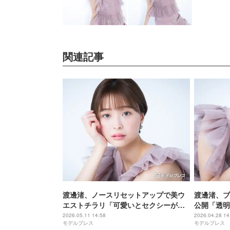
関連記事
渡邊渚、ノースリセットアップで美ウ
渡邊渚、ブ
エストチラリ「可愛いとセクシーが同
公開「透明
居」「赤が似合う」と反響
がセクシー
2026.05.11 14:58
2026.04.28 14
モデルプレス
モデルプレス