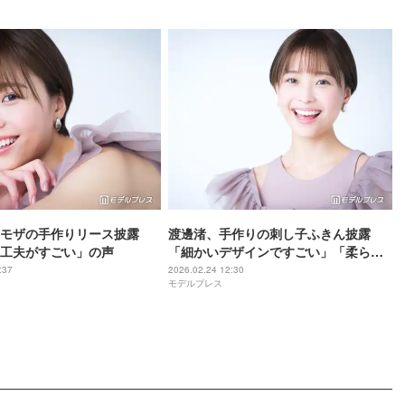
モザの手作りリース披露
渡邊渚、手作りの刺し子ふきん披露
工夫がすごい」の声
「細かいデザインですごい」「柔らか
い色味が素敵」と絶賛の声
:37
2026.02.24 12:30
モデルプレス