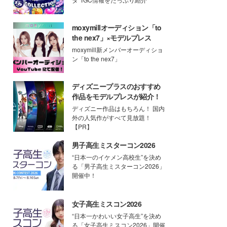
moxymillオーディション「to
the nex7」×モデルプレス
moxymill新メンバーオーディショ
ン「to the nex7」
ディズニープラスのおすすめ
作品をモデルプレスが紹介！
ディズニー作品はもちろん！ 国内
外の人気作がすべて見放題！
【PR】
男子高生ミスターコン2026
“日本一のイケメン高校生”を決め
る「男子高生ミスターコン2026」
開催中！
女子高生ミスコン2026
“日本一かわいい女子高生”を決め
る「女子高生ミスコン2026」開催