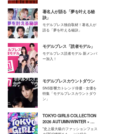
著名人が語る「夢を叶える秘
訣」
モデルプレス独自取材！著名人が
語る「夢を叶える秘訣」
モデルプレス「読者モデル」
モデルプレス読者モデル 新メンバ
ー加入！
モデルプレスカウントダウン
SNS影響力トレンド俳優・女優を
特集「モデルプレスカウントダウ
ン」
TOKYO GIRLS COLLECTION
2026 AUTUMN/WINTER × モ
デルプレス
"史上最大級のファッションフェス
タ"TGC情報をたっぷり紹介