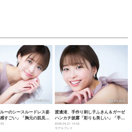
ルーのシースルードレス姿
渡邊渚、手作り刺し子ふきん＆ガーゼ
感すごい」「胸元の肌見せ
ハンカチ披露「彩りも美しい」「手先
」の声
が器用すぎる」と反響
:55
2026.04.21 14:02
モデルプレス