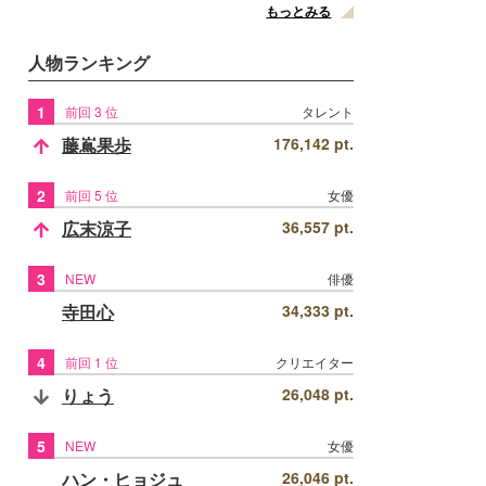
もっとみる
人物ランキング
1
前回 3 位
タレント
藤嶌果歩
176,142 pt.
2
前回 5 位
女優
広末涼子
36,557 pt.
3
NEW
俳優
寺田心
34,333 pt.
4
前回 1 位
クリエイター
りょう
26,048 pt.
5
NEW
女優
ハン・ヒョジュ
26,046 pt.