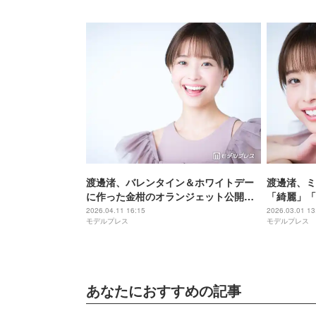
渡邊渚、バレンタイン＆ホワイトデー
渡邊渚、ミ
に作った金柑のオランジェット公開
「綺麗」「
「美しい」「売り物レベル」と反響
2026.04.11 16:15
2026.03.01 13
モデルプレス
モデルプレス
あなたにおすすめの記事