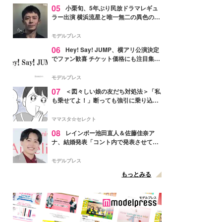
05
小栗旬、5年ぶり民放ドラマレギュ
ラー出演 横浜流星と唯一無二の異色のバ
ディで初共演【LOST10】
モデルプレス
06
Hey! Say! JUMP、横アリ公演決定
でファン歓喜 チケット価格にも注目集ま
る「激アツ」「平成に戻ったみたい」
モデルプレス
07
＜図々しい娘の友だち対処法＞「私
も乗せてよ！」断っても強引に乗り込ん
でくる友だち【第1話まんが】
ママスタ☆セレクト
08
レインボー池田直人＆佐藤佳奈ア
ナ、結婚発表「コント内で発表させてい
ただきました」読売テレビ退社は生活拠
点変更のため
モデルプレス
もっとみる