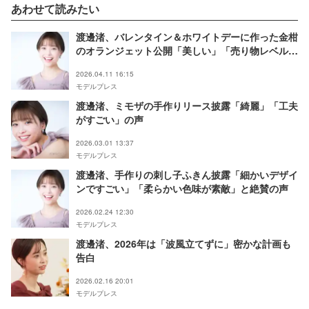
あわせて読みたい
渡邊渚、バレンタイン＆ホワイトデーに作った金柑
のオランジェット公開「美しい」「売り物レベル」
と反響
2026.04.11 16:15
モデルプレス
渡邊渚、ミモザの手作りリース披露「綺麗」「工夫
がすごい」の声
2026.03.01 13:37
モデルプレス
渡邊渚、手作りの刺し子ふきん披露「細かいデザイ
ンですごい」「柔らかい色味が素敵」と絶賛の声
2026.02.24 12:30
モデルプレス
渡邊渚、2026年は「波風立てずに」密かな計画も
告白
2026.02.16 20:01
モデルプレス