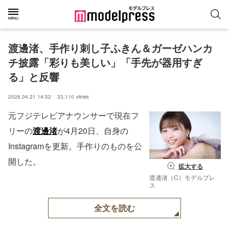
渡邊渚、手作り刺し子ふきん＆ガーゼハンカ
チ披露「彩りも美しい」「手先が器用すぎ
る」と反響
2026.04.21 14:02
33,110
views
元フジテレビアナウンサーで現在フ
リーの
渡邊渚
が4月20日、自身の
Instagramを更新。手作りのものを公
開した。
拡大する
渡邊渚（C）モデルプレ
ス
全文を読む