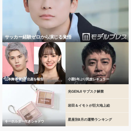
サッカー経験ゼロから演じる覚悟
山本舞香 第1子出産を報告
小栗5年ぶり民放レギュラー
光GENJI サブスク解禁
岩田＆イモトが巨大地上絵
星座別8月の運勢ランキング
キーホルダー付きシャドウ