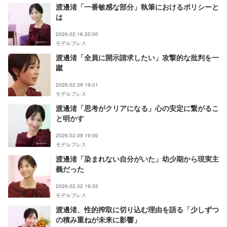
渡邊渚「一番敏感な部分」執筆におけるポリシーと
は
2026.02.16 20:00
モデルプレス
渡邊渚「全員に開示請求したい」攻撃的な批判を一
蹴
2026.02.09 19:01
モデルプレス
渡邊渚「思考がクリアになる」心の安定に繋がるこ
と明かす
2026.02.09 19:00
モデルプレス
渡邊渚「染まれない自分がいた」幼少期から現実主
義だった
2026.02.02 19:02
モデルプレス
渡邊渚、性的搾取に切り込む理由を語る「少しずつ
の積み重ねが未来に影響」