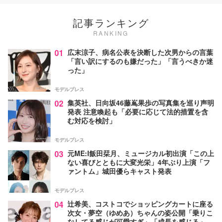
記事ランキング
RANKING
01
広末涼子、病名公表を決断した次男からの言葉
「言い訳にするのも嫌だった」「言うべきか迷
った」
モデルプレス
02
集英社、日向坂46藤嶌果歩の写真集を巡り声明
発表 注意喚起も「必要に応じて法的措置を含
む対応を検討」
モデルプレス
03
元ME:I飯田栞月、ミュージカル初出演「この上
ない喜びとともに大変光栄」4年ぶり上演「フ
ァントム」城田優らキャスト発表
モデルプレス
04
辻希美、コストコでショッピングカートに座る
次女・夢空（ゆめあ）ちゃんの姿公開「乗りこ
なしてる感じが可愛すぎ」「成長を感じる」の