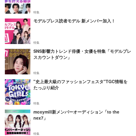
特集
モデルプレス読者モデル 新メンバー加入！
特集
SNS影響力トレンド俳優・女優を特集「モデルプレ
スカウントダウン」
特集
"史上最大級のファッションフェスタ"TGC情報を
たっぷり紹介
特集
moxymill新メンバーオーディション「to the
nex7」
特集