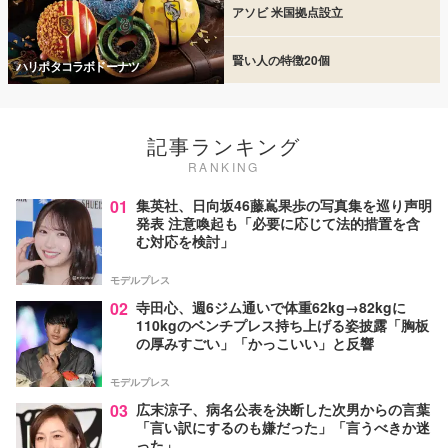
アソビ 米国拠点設立
賢い人の特徴20個
ハリポタコラボドーナツ
記事ランキング
RANKING
01
集英社、日向坂46藤嶌果歩の写真集を巡り声明
発表 注意喚起も「必要に応じて法的措置を含
む対応を検討」
モデルプレス
02
寺田心、週6ジム通いで体重62kg→82kgに
110kgのベンチプレス持ち上げる姿披露「胸板
の厚みすごい」「かっこいい」と反響
モデルプレス
03
広末涼子、病名公表を決断した次男からの言葉
「言い訳にするのも嫌だった」「言うべきか迷
った」