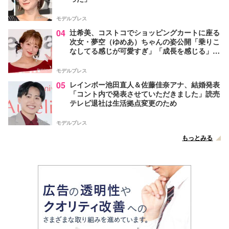
モデルプレス
04
辻希美、コストコでショッピングカートに座る
次女・夢空（ゆめあ）ちゃんの姿公開「乗りこ
なしてる感じが可愛すぎ」「成長を感じる」の
声
モデルプレス
05
レインボー池田直人＆佐藤佳奈アナ、結婚発表
「コント内で発表させていただきました」読売
テレビ退社は生活拠点変更のため
モデルプレス
もっとみる