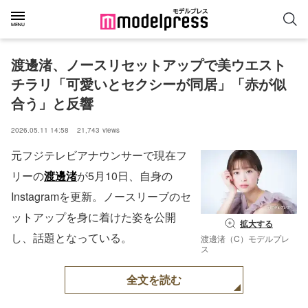
渡邊渚、ノースリセットアップで美ウエスト
チラリ「可愛いとセクシーが同居」「赤が似
合う」と反響
2026.05.11 14:58
21,743
views
元フジテレビアナウンサーで現在フ
リーの
渡邊渚
が5月10日、自身の
Instagramを更新。ノースリーブのセ
ットアップを身に着けた姿を公開
拡大する
し、話題となっている。
渡邊渚（C）モデルプレ
ス
全文を読む