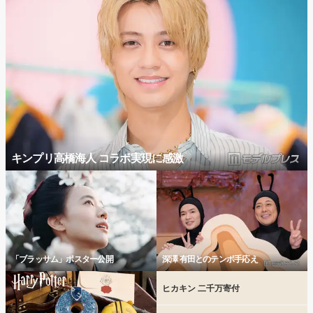
キンプリ高橋海人 コラボ実現に感激
「ブラッサム」ポスター公開
深澤 有田とのテンポ手応え
ヒカキン 二千万寄付