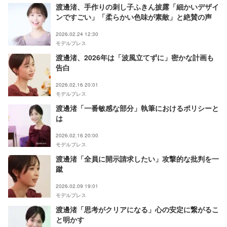
渡邊渚、手作りの刺し子ふきん披露「細かいデザイ
ンですごい」「柔らかい色味が素敵」と絶賛の声
2026.02.24 12:30
モデルプレス
渡邊渚、2026年は「波風立てずに」密かな計画も
告白
2026.02.16 20:01
モデルプレス
渡邊渚「一番敏感な部分」執筆におけるポリシーと
は
2026.02.16 20:00
モデルプレス
渡邊渚「全員に開示請求したい」攻撃的な批判を一
蹴
2026.02.09 19:01
モデルプレス
渡邊渚「思考がクリアになる」心の安定に繋がるこ
と明かす