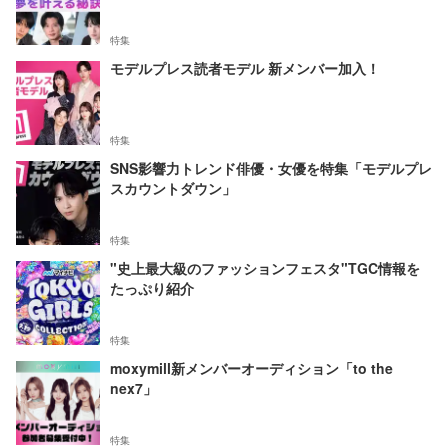
特集
モデルプレス読者モデル 新メンバー加入！
特集
SNS影響力トレンド俳優・女優を特集「モデルプレ
スカウントダウン」
特集
"史上最大級のファッションフェスタ"TGC情報を
たっぷり紹介
特集
moxymill新メンバーオーディション「to the
nex7」
特集