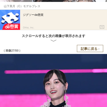
山下美月（C）モデルプレス
ジグソーde懸賞
PR
Ohte, Inc.
スクロールすると次の画像が表示されます
記事に戻る
( 画像27/50 )