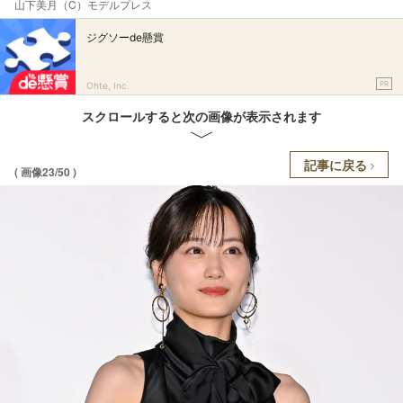
山下美月（C）モデルプレス
ジグソーde懸賞
PR
Ohte, Inc.
スクロールすると次の画像が表示されます
記事に戻る
( 画像23/50 )