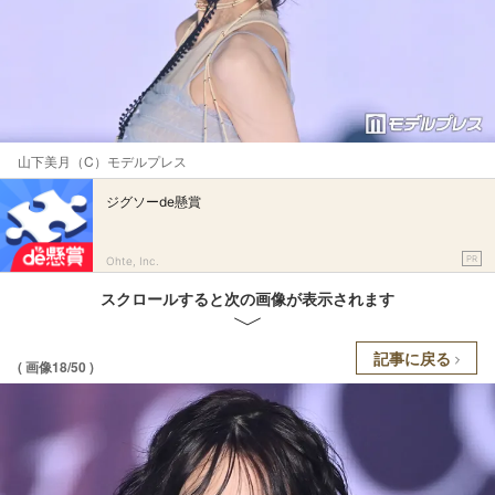
山下美月（C）モデルプレス
ジグソーde懸賞
PR
Ohte, Inc.
スクロールすると次の画像が表示されます
記事に戻る
( 画像18/50 )