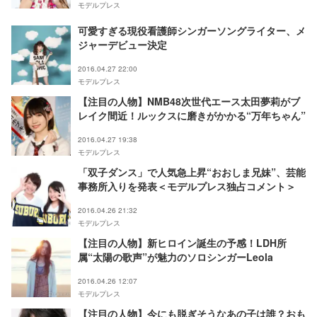
モデルプレス
可愛すぎる現役看護師シンガーソングライター、メ
ジャーデビュー決定
2016.04.27 22:00
モデルプレス
【注目の人物】NMB48次世代エース太田夢莉がブ
レイク間近！ルックスに磨きがかかる“万年ちゃん”
2016.04.27 19:38
モデルプレス
「双子ダンス」で人気急上昇“おおしま兄妹”、芸能
事務所入りを発表＜モデルプレス独占コメント＞
2016.04.26 21:32
モデルプレス
【注目の人物】新ヒロイン誕生の予感！LDH所
属“太陽の歌声”が魅力のソロシンガーLeola
2016.04.26 12:07
モデルプレス
【注目の人物】今にも脱ぎそうなあの子は誰？おも