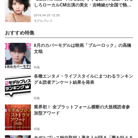
しろローカルCM出演の美女・吉崎綾が全国で熱視
線
2016.04.25 12:35
モデルプレス
おすすめ特集
8月のカバーモデルは映画「ブルーロック」の高橋
文哉
特集
各種エンタメ・ライフスタイルにまつわるランキン
グ＆読者アンケート結果を発表
特集
業界初！ 全プラットフォーム横断の大規模読者参
加型アワード
特集
モデルプレス独自取材！著名人が語る「夢を叶える