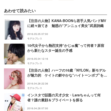
あわせて読みたい
【注目の人物】KANA-BOONら若手人気バンドMV
に続々抜てき 魅惑の“アンニュイ美女”武居詩織
2016.05.05 07:00
モデルプレス
10代女子から熱烈支持“かじゅ魔”って何者？原宿
から新たなスター誕生の予感
2016.05.04 12:16
モデルプレス
【注目の人物】ハーフの16歳「NYLON」新モデル
が魅力的 ケイトの鮮やかな“ハイトーンボブ”を見
て！
2016.04.28 22:36
モデルプレス
インスタで話題の天才少女・Laraちゃんって何
者？謎の素顔＆プライベートを探る
2016.04.28 07:00