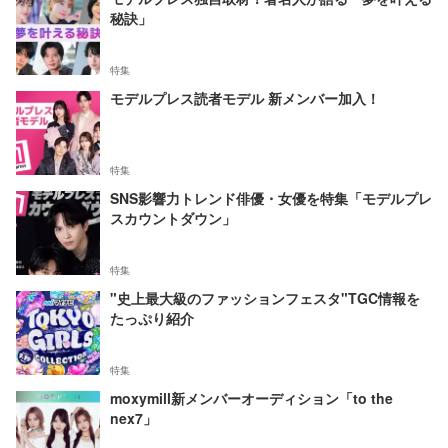
秘訣」
特集
モデルプレス読者モデル 新メンバー加入！
特集
SNS影響力トレンド俳優・女優を特集「モデルプレ
スカウントダウン」
特集
"史上最大級のファッションフェスタ"TGC情報を
たっぷり紹介
特集
moxymill新メンバーオーディション「to the
nex7」