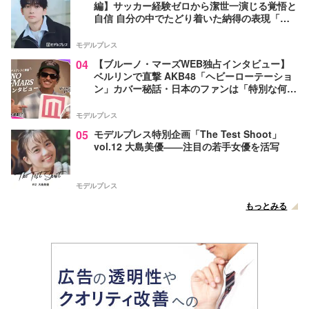
編】サッカー経験ゼロから潔世一演じる覚悟と
自信 自分の中でたどり着いた納得の表現「一
番難しいポイントでしたが」
モデルプレス
04
【ブルーノ・マーズWEB独占インタビュー】
ベルリンで直撃 AKB48「ヘビーローテーショ
ン」カバー秘話・日本のファンは「特別な何か
がある」…来日公演への期待語る
モデルプレス
05
モデルプレス特別企画「The Test Shoot」
vol.12 大島美優――注目の若手女優を活写
モデルプレス
もっとみる