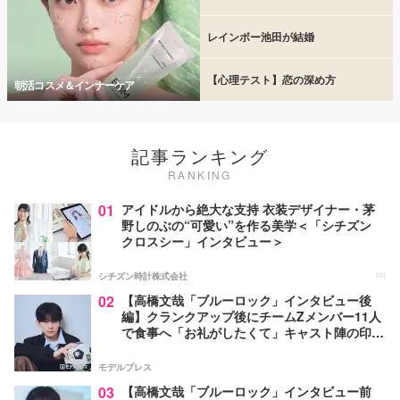
レインボー池田が結婚
【心理テスト】恋の深め方
朝活コスメ＆インナーケア
記事ランキング
RANKING
01
アイドルから絶大な支持 衣装デザイナー・茅
野しのぶの“可愛い”を作る美学＜「シチズン
クロスシー」インタビュー＞
シチズン時計株式会社
PR
02
【高橋文哉「ブルーロック」インタビュー後
編】クランクアップ後にチームZメンバー11人
で食事へ「お礼がしたくて」キャスト陣の印象
＆ムードメーカー明かす
モデルプレス
03
【高橋文哉「ブルーロック」インタビュー前