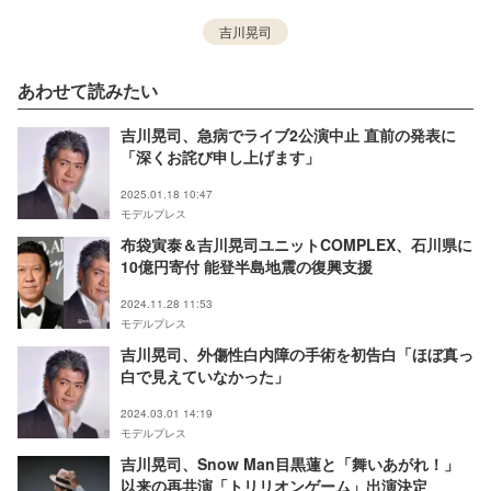
吉川晃司
あわせて読みたい
吉川晃司、急病でライブ2公演中止 直前の発表に
「深くお詫び申し上げます」
2025.01.18 10:47
モデルプレス
布袋寅泰＆吉川晃司ユニットCOMPLEX、石川県に
10億円寄付 能登半島地震の復興支援
2024.11.28 11:53
モデルプレス
吉川晃司、外傷性白内障の手術を初告白「ほぼ真っ
白で見えていなかった」
2024.03.01 14:19
モデルプレス
吉川晃司、Snow Man目黒蓮と「舞いあがれ！」
以来の再共演「トリリオンゲーム」出演決定