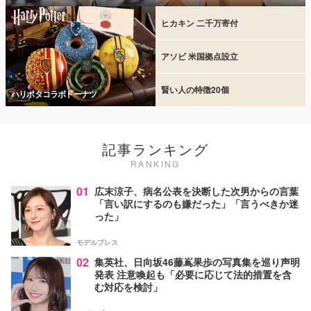
ヒカキン 二千万寄付
アソビ 米国拠点設立
賢い人の特徴20個
ハリポタコラボドーナツ
記事ランキング
RANKING
01
広末涼子、病名公表を決断した次男からの言葉
「言い訳にするのも嫌だった」「言うべきか迷
った」
モデルプレス
02
集英社、日向坂46藤嶌果歩の写真集を巡り声明
発表 注意喚起も「必要に応じて法的措置を含
む対応を検討」