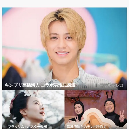
キンプリ高橋海人 コラボ実現に感激
「ブラッサム」ポスター公開
深澤 有田とのテンポ手応え