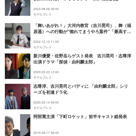
2023.06.08 06:00
モデルプレス
「舞いあがれ！」大河内教官（吉川晃司）、舞（福
原遥）への行動が“惚れてまうやろ案件”「最高すぎ
ます」「かっこいい」と反響続々
2022.12.12 11:05
モデルプレス
新川優愛・佐野岳らゲスト発表 吉川晃司・志尊淳
出演ドラマ「探偵・由利麟太郎」
2020.05.23 12:00
モデルプレス
志尊淳、吉川晃司とバディに 「由利麟太郎」シリ
ーズを初連ドラ化
2020.05.14 06:00
モデルプレス
阿部寛主演「下町ロケット」前半キャスト総発表
2015.09.17 06:00