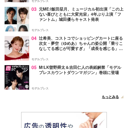
モデルプレス
03
元ME:I飯田栞月、ミュージカル初出演「この上
ない喜びとともに大変光栄」4年ぶり上演「フ
ァントム」城田優らキャスト発表
モデルプレス
04
辻希美、コストコでショッピングカートに座る
次女・夢空（ゆめあ）ちゃんの姿公開「乗りこ
なしてる感じが可愛すぎ」「成長を感じる」の
声
モデルプレス
05
M!LK曽野舜太＆吉田仁人の表紙解禁「モデル
プレスカウントダウンマガジン」巻頭に登場
モデルプレス
もっとみる