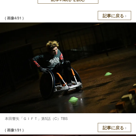
記事に戻る
( 画像4/31 )
本田響矢「ＧＩＦＴ」第5話（C）TBS
記事に戻る
( 画像1/31 )