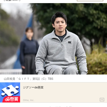
山田裕貴「ＧＩＦＴ」第5話（C）TBS
ジグソーde懸賞
PR
Ohte, Inc.