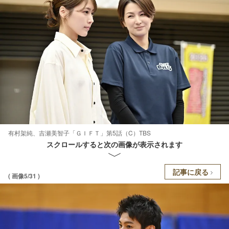
有村架純、吉瀬美智子「ＧＩＦＴ」第5話（C）TBS
スクロールすると次の画像が表示されます
記事に戻る
( 画像5/31 )