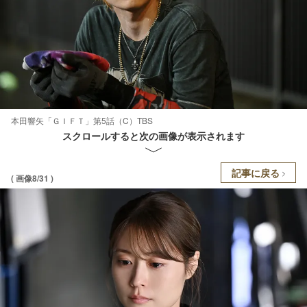
本田響矢「ＧＩＦＴ」第5話（C）TBS
スクロールすると次の画像が表示されます
記事に戻る
( 画像8/31 )