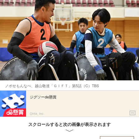
ノボせもんなべ、越山敬達「ＧＩＦＴ」第5話（C）TBS
ジグソーde懸賞
PR
Ohte, Inc.
スクロールすると次の画像が表示されます