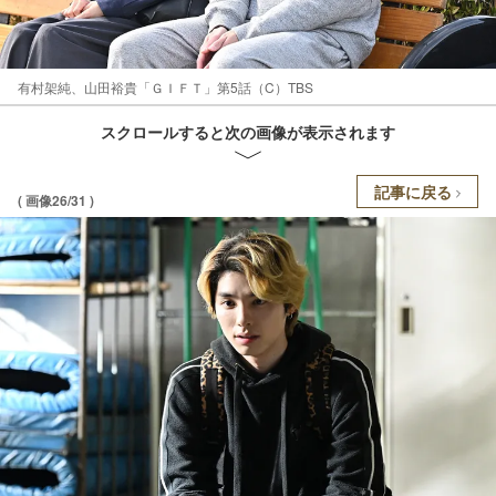
有村架純、山田裕貴「ＧＩＦＴ」第5話（C）TBS
スクロールすると次の画像が表示されます
記事に戻る
( 画像26/31 )