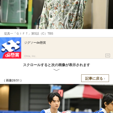
堤真一「ＧＩＦＴ」第5話（C）TBS
ジグソーde懸賞
PR
Ohte, Inc.
スクロールすると次の画像が表示されます
記事に戻る
( 画像28/31 )