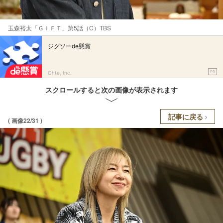
玉森裕太「ＧＩＦＴ」第5話（C）TBS
ジグソーde懸賞
PR
Ohte, Inc.
スクロールすると次の画像が表示されます
記事に戻る
( 画像22/31 )