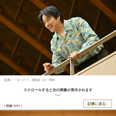
堤真一「ＧＩＦＴ」第5話（C）TBS
スクロールすると次の画像が表示されます
記事に戻る
( 画像13/31 )