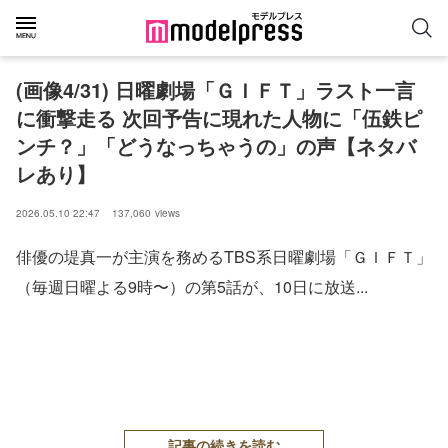
(画像4/31) 日曜劇場「ＧＩＦＴ」ラスト一言
に衝撃走る 次回予告に現れた人物に「伍鉄ピ
ンチ？」「どうなっちゃうの」の声【ネタバ
レあり】
2026.05.10 22:47
137,060
views
俳優の堤真一が主演を務めるTBS系日曜劇場「ＧＩＦＴ」
（毎週日曜よる9時〜）の第5話が、10日に放送...
記事の続きを読む