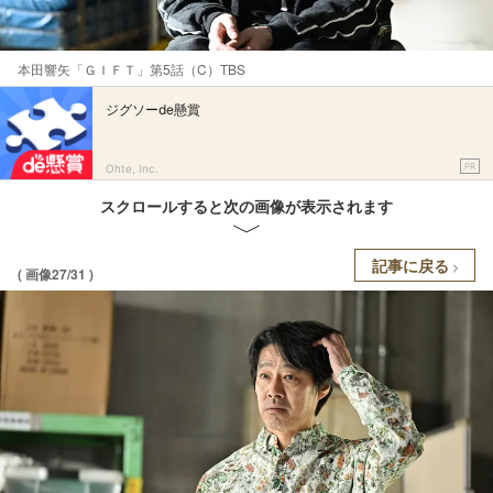
本田響矢「ＧＩＦＴ」第5話（C）TBS
ジグソーde懸賞
PR
Ohte, Inc.
スクロールすると次の画像が表示されます
記事に戻る
( 画像27/31 )