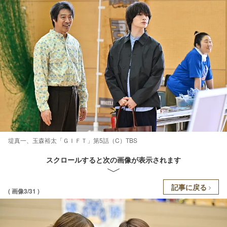
堤真一、玉森裕太「ＧＩＦＴ」第5話（C）TBS
スクロールすると次の画像が表示されます
記事に戻る
( 画像3/31 )