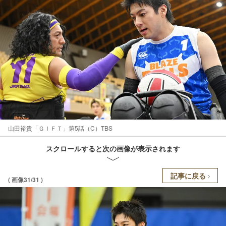
山田裕貴「ＧＩＦＴ」第5話（C）TBS
スクロールすると次の画像が表示されます
記事に戻る
( 画像31/31 )