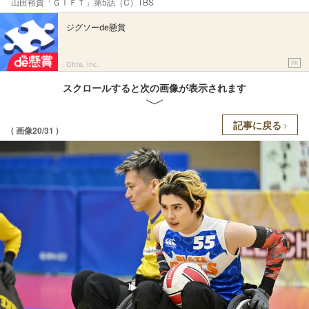
山田裕貴「ＧＩＦＴ」第5話（C）TBS
ジグソーde懸賞
PR
Ohte, Inc.
スクロールすると次の画像が表示されます
記事に戻る
( 画像20/31 )