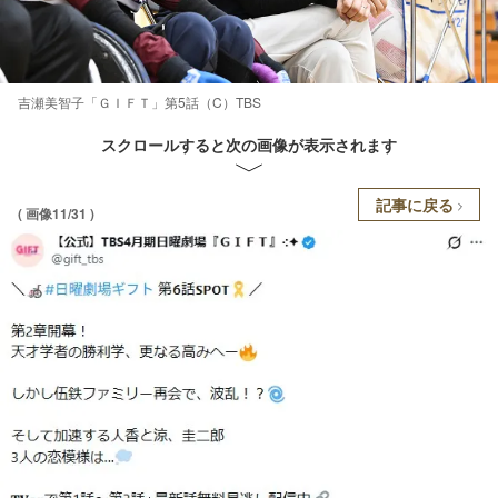
吉瀬美智子「ＧＩＦＴ」第5話（C）TBS
スクロールすると次の画像が表示されます
記事に戻る
( 画像11/31 )