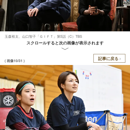
玉森裕太、山口智子「ＧＩＦＴ」第5話（C）TBS
スクロールすると次の画像が表示されます
記事に戻る
( 画像10/31 )