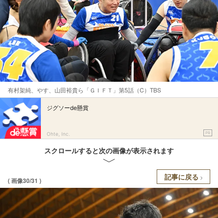
有村架純、やす、山田裕貴ら「ＧＩＦＴ」第5話（C）TBS
ジグソーde懸賞
PR
Ohte, Inc.
スクロールすると次の画像が表示されます
記事に戻る
( 画像30/31 )