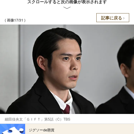
スクロールすると次の画像が表示されます
記事に戻る
( 画像17/31 )
細田佳央太「ＧＩＦＴ」第5話（C）TBS
ジグソーde懸賞