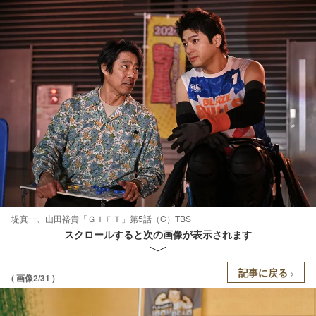
堤真一、山田裕貴「ＧＩＦＴ」第5話（C）TBS
スクロールすると次の画像が表示されます
記事に戻る
( 画像2/31 )