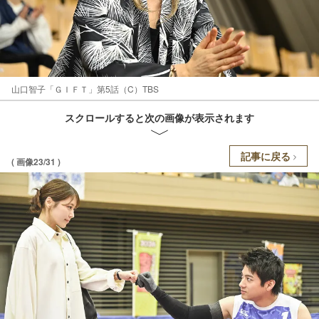
山口智子「ＧＩＦＴ」第5話（C）TBS
スクロールすると次の画像が表示されます
記事に戻る
( 画像23/31 )