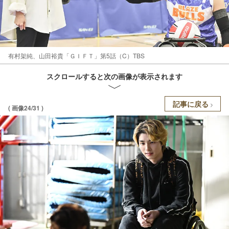
有村架純、山田裕貴「ＧＩＦＴ」第5話（C）TBS
スクロールすると次の画像が表示されます
記事に戻る
( 画像24/31 )