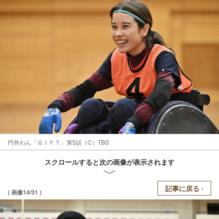
円井わん「ＧＩＦＴ」第5話（C）TBS
スクロールすると次の画像が表示されます
記事に戻る
( 画像14/31 )