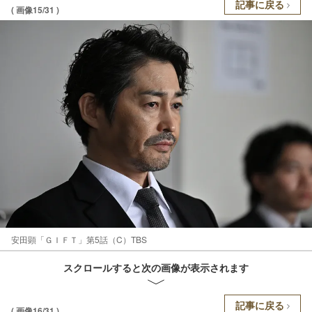
記事に戻る
( 画像15/31 )
安田顕「ＧＩＦＴ」第5話（C）TBS
スクロールすると次の画像が表示されます
記事に戻る
( 画像16/31 )