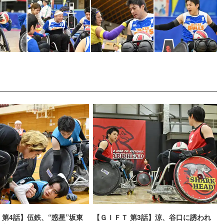
 第4話】伍鉄、“惑星”坂東
【ＧＩＦＴ 第3話】涼、谷口に誘われ