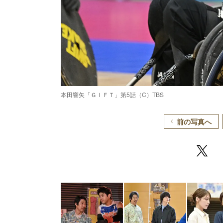
本田響矢「ＧＩＦＴ」第5話（C）TBS
前の写真へ