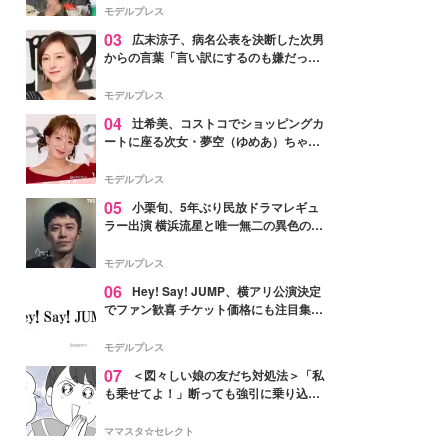
「かっこいい」と反響
モデルプレス
03
広末涼子、病名公表を決断した次男
からの言葉「言い訳にするのも嫌だっ
た」「言うべきか迷った」
モデルプレス
04
辻希美、コストコでショッピングカ
ートに座る次女・夢空（ゆめあ）ちゃん
の姿公開「乗りこなしてる感じが可愛す
ぎ」「成長を感じる」の声
モデルプレス
05
小栗旬、5年ぶり民放ドラマレギュ
ラー出演 横浜流星と唯一無二の異色のバ
ディで初共演【LOST10】
モデルプレス
06
Hey! Say! JUMP、横アリ公演決定
でファン歓喜 チケット価格にも注目集ま
る「激アツ」「平成に戻ったみたい」
モデルプレス
07
＜図々しい娘の友だち対処法＞「私
も乗せてよ！」断っても強引に乗り込ん
でくる友だち【第1話まんが】
ママスタ☆セレクト