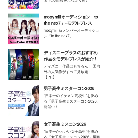
moxymillオーディション「to
the nex7」×モデルプレス
moxymill新メンバーオーディショ
ン「to the nex7」
ディズニープラスのおすすめ
作品をモデルプレスが紹介！
ディズニー作品はもちろん！ 国内
外の人気作がすべて見放題！
【PR】
男子高生ミスターコン2026
“日本一のイケメン高校生”を決め
る「男子高生ミスターコン2026」
開催中！
女子高生ミスコン2026
“日本一かわいい女子高生”を決め
る「女子高生ミスコン2026」開催