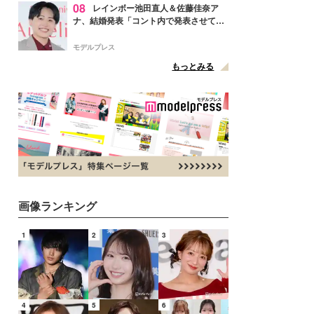
08
レインボー池田直人＆佐藤佳奈ア
ナ、結婚発表「コント内で発表させてい
ただきました」読売テレビ退社は生活拠
点変更のため
モデルプレス
もっとみる
画像ランキング
1
2
3
4
5
6