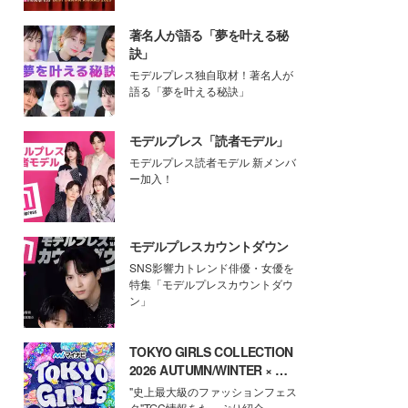
著名人が語る「夢を叶える秘
訣」
モデルプレス独自取材！著名人が
語る「夢を叶える秘訣」
モデルプレス「読者モデル」
モデルプレス読者モデル 新メンバ
ー加入！
モデルプレスカウントダウン
SNS影響力トレンド俳優・女優を
特集「モデルプレスカウントダウ
ン」
TOKYO GIRLS COLLECTION
2026 AUTUMN/WINTER × モ
デルプレス
"史上最大級のファッションフェス
タ"TGC情報をたっぷり紹介