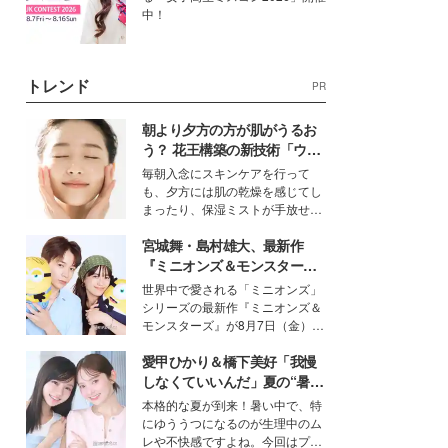
中！
トレンド
PR
朝より夕方の方が肌がうるお
う？ 花王構築の新技術「ウォ
ーターキャプチャリングスキ
毎朝入念にスキンケアを行って
ン（捕水肌）」がスキンケア
も、夕方には肌の乾燥を感じてし
の常識を変える予感
まったり、保湿ミストが手放せな
いという読者も多いのでは？そん
宮城舞・島村雄大、最新作
な美容の常識を大きく変える可能
性を秘めた、革新的な「Water
『ミニオンズ＆モンスター
Capturing Skin（ウォーターキャ
ズ』の魅力熱弁 ハチャメチャ
世界中で愛される「ミニオンズ」
プチャリングスキン：捕水肌）」
だけじゃない“友情と絆”に感
シリーズの最新作『ミニオンズ＆
技術を、花王が構築した。
動
モンスターズ』が8月7日（金）に
公開。モデルプレスでは、“大のミ
愛甲ひかり＆橋下美好「我慢
ニオン好き”という共通点を持つモ
デルの宮城舞と島村雄大の特別対
しなくていいんだ」夏の“暑さ
談をお届け！それぞれの視点か
対策”の新しい選択肢とは？
本格的な夏が到来！暑い中で、特
ら、今作ならではの魅力や予想外
にゆううつになるのが生理中のム
の感動をもたらす奥深いストーリ
レや不快感ですよね。今回はプラ