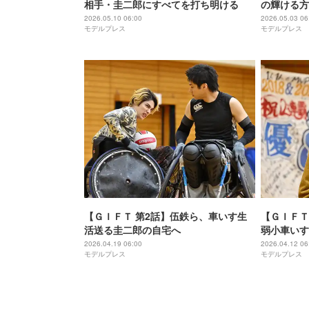
相手・圭二郎にすべてを打ち明ける
の輝ける方
2026.05.10 06:00
2026.05.03 06
モデルプレス
モデルプレス
【ＧＩＦＴ 第2話】伍鉄ら、車いす生
【ＧＩＦＴ
活送る圭二郎の自宅へ
弱小車いす
ブルズ」と
2026.04.19 06:00
2026.04.12 06
モデルプレス
モデルプレス