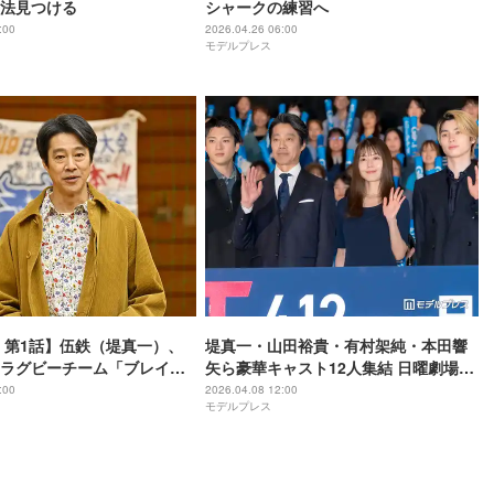
法見つける
シャークの練習へ
:00
2026.04.26 06:00
モデルプレス
 第1話】伍鉄（堤真一）、
堤真一・山田裕貴・有村架純・本田響
ラグビーチーム「ブレイズ
矢ら豪華キャスト12人集結 日曜劇場
出会う
「ＧＩＦＴ」撮影秘話明かす
:00
2026.04.08 12:00
モデルプレス