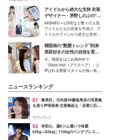
ーについて熱く語り合ってもらっ
イベートでも仲良しで旅行好きな
た。
アイドルから絶大な支持 衣装
モデル・愛甲ひかりさんと橋下美
好さんを迎えて本音で女子会トー
デザイナー・茅野しのぶの“可
ク。猛暑のお出かけを快適に過ご
愛い”を作る美学＜「シチズン
AKB48や＝LOVEなど数々の人気
すヒントや、2人が感動した夏の
クロスシー」インタビュー＞
アイドルたちの衣装を手掛け、ア
生理の新常識にも迫りました。
イドルやファンから絶大な支持を
得る、株式会社オサレカンパニー
韓国発の“艶髪トレンド”到来
取締役兼クリエイティブディレク
ター・茅野しのぶ。一人ひとりの
美容好きの女性の自信を育む
個性に寄り添い、魅力を引き出す
「ヘアケア事情」って？
今、韓国をはじめ国内外で
衣装作りは、多くの女性たちに勇
「Glass Hair（グラスヘア）」と
気と自信を与え続けている。
呼ばれる艶髪スタイルが熱い視線
を集めています。メイクやファッ
ションの完成度を高めるベースと
ニュースランキング
して、“髪そのものの美しさ”に改
めて注目する人が増えている様
子。今回は、そんな憧れの艶やか
01
集英社、日向坂46藤嶌果歩の写真集
な髪を日常で叶える、美容好きの
を巡り声明発表 注意喚起も「必要に応じ
女性たちのヘアケア事情を紹介し
て法的措置を含む対応を検討」
ます。
モデルプレス
02
寺田心、週6ジム通いで体重
62kg→82kgに 110kgのベンチプレス持
ち上げる姿披露「胸板の厚みすごい」