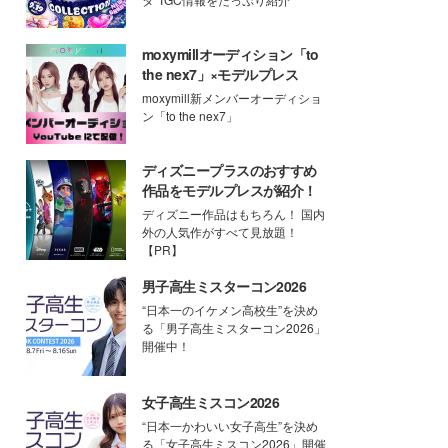
moxymillオーディション「to
the nex7」×モデルプレス
moxymill新メンバーオーディショ
ン「to the nex7」
ディズニープラスのおすすめ
作品をモデルプレスが紹介！
ディズニー作品はもちろん！ 国内
外の人気作がすべて見放題！
【PR】
男子高生ミスターコン2026
“日本一のイケメン高校生”を決め
る「男子高生ミスターコン2026」
開催中！
女子高生ミスコン2026
“日本一かわいい女子高生”を決め
る「女子高生ミスコン2026」開催