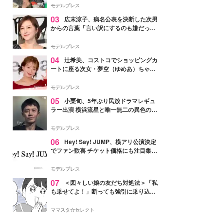
「かっこいい」と反響
モデルプレス
03
広末涼子、病名公表を決断した次男
からの言葉「言い訳にするのも嫌だっ
た」「言うべきか迷った」
モデルプレス
04
辻希美、コストコでショッピングカ
ートに座る次女・夢空（ゆめあ）ちゃん
の姿公開「乗りこなしてる感じが可愛す
ぎ」「成長を感じる」の声
モデルプレス
05
小栗旬、5年ぶり民放ドラマレギュ
ラー出演 横浜流星と唯一無二の異色のバ
ディで初共演【LOST10】
モデルプレス
06
Hey! Say! JUMP、横アリ公演決定
でファン歓喜 チケット価格にも注目集ま
る「激アツ」「平成に戻ったみたい」
モデルプレス
07
＜図々しい娘の友だち対処法＞「私
も乗せてよ！」断っても強引に乗り込ん
でくる友だち【第1話まんが】
ママスタ☆セレクト