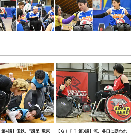
 第4話】伍鉄、“惑星”坂東
【ＧＩＦＴ 第3話】涼、谷口に誘われ