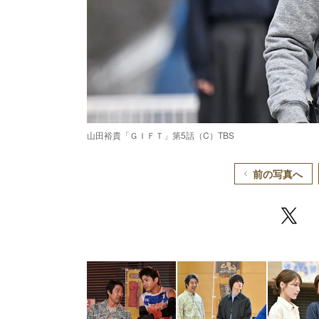
山田裕貴「ＧＩＦＴ」第5話（C）TBS
前の写真へ