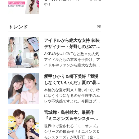
中！
トレンド
PR
アイドルから絶大な支持 衣装
デザイナー・茅野しのぶの“可
愛い”を作る美学＜「シチズン
AKB48や＝LOVEなど数々の人気
クロスシー」インタビュー＞
アイドルたちの衣装を手掛け、ア
イドルやファンから絶大な支持を
得る、株式会社オサレカンパニー
愛甲ひかり＆橋下美好「我慢
取締役兼クリエイティブディレク
ター・茅野しのぶ。一人ひとりの
しなくていいんだ」夏の“暑さ
個性に寄り添い、魅力を引き出す
対策”の新しい選択肢とは？
本格的な夏が到来！暑い中で、特
衣装作りは、多くの女性たちに勇
にゆううつになるのが生理中のム
気と自信を与え続けている。
レや不快感ですよね。今回はプラ
イベートでも仲良しで旅行好きな
宮城舞・島村雄大、最新作
モデル・愛甲ひかりさんと橋下美
好さんを迎えて本音で女子会トー
『ミニオンズ＆モンスター
ク。猛暑のお出かけを快適に過ご
ズ』の魅力熱弁 ハチャメチャ
世界中で愛される「ミニオンズ」
すヒントや、2人が感動した夏の
だけじゃない“友情と絆”に感
シリーズの最新作『ミニオンズ＆
生理の新常識にも迫りました。
動
モンスターズ』が8月7日（金）に