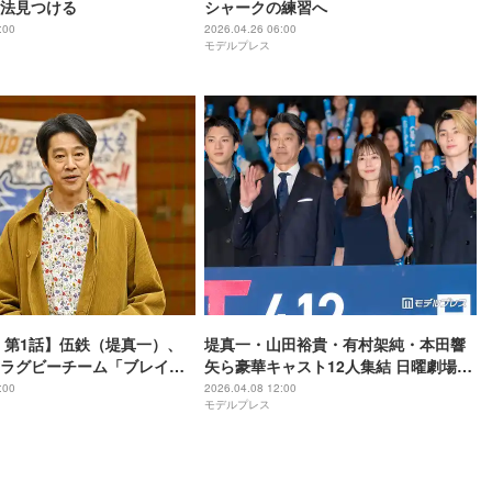
法見つける
シャークの練習へ
:00
2026.04.26 06:00
モデルプレス
 第1話】伍鉄（堤真一）、
堤真一・山田裕貴・有村架純・本田響
ラグビーチーム「ブレイズ
矢ら豪華キャスト12人集結 日曜劇場
出会う
「ＧＩＦＴ」撮影秘話明かす
:00
2026.04.08 12:00
モデルプレス