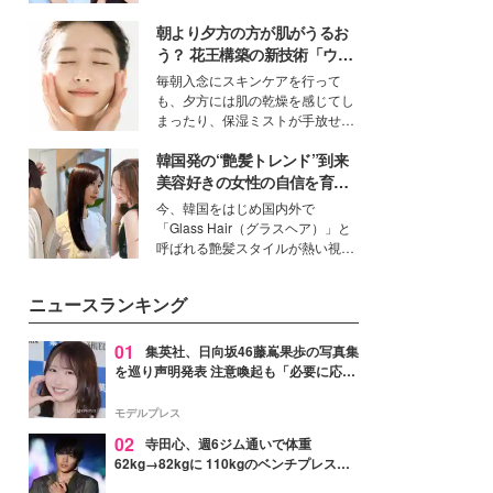
公開。モデルプレスでは、“大のミ
朝より夕方の方が肌がうるお
ニオン好き”という共通点を持つモ
デルの宮城舞と島村雄大の特別対
う？ 花王構築の新技術「ウォ
談をお届け！それぞれの視点か
ーターキャプチャリングスキ
毎朝入念にスキンケアを行って
ら、今作ならではの魅力や予想外
ン（捕水肌）」がスキンケア
も、夕方には肌の乾燥を感じてし
の感動をもたらす奥深いストーリ
の常識を変える予感
まったり、保湿ミストが手放せな
ーについて熱く語り合ってもらっ
いという読者も多いのでは？そん
た。
韓国発の“艶髪トレンド”到来
な美容の常識を大きく変える可能
性を秘めた、革新的な「Water
美容好きの女性の自信を育む
Capturing Skin（ウォーターキャ
「ヘアケア事情」って？
今、韓国をはじめ国内外で
プチャリングスキン：捕水肌）」
「Glass Hair（グラスヘア）」と
技術を、花王が構築した。
呼ばれる艶髪スタイルが熱い視線
を集めています。メイクやファッ
ションの完成度を高めるベースと
ニュースランキング
して、“髪そのものの美しさ”に改
めて注目する人が増えている様
子。今回は、そんな憧れの艶やか
01
集英社、日向坂46藤嶌果歩の写真集
な髪を日常で叶える、美容好きの
を巡り声明発表 注意喚起も「必要に応じ
女性たちのヘアケア事情を紹介し
て法的措置を含む対応を検討」
ます。
モデルプレス
02
寺田心、週6ジム通いで体重
62kg→82kgに 110kgのベンチプレス持
ち上げる姿披露「胸板の厚みすごい」