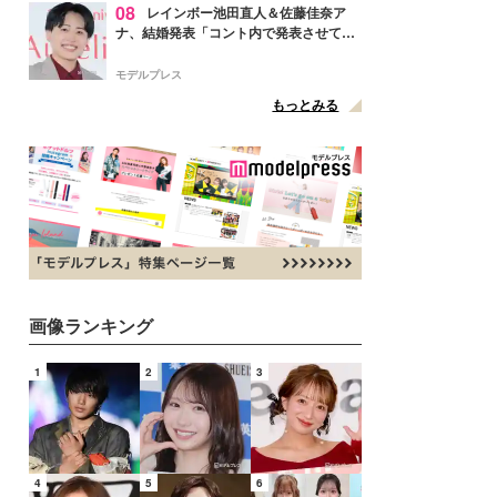
08
レインボー池田直人＆佐藤佳奈ア
ナ、結婚発表「コント内で発表させてい
ただきました」読売テレビ退社は生活拠
点変更のため
モデルプレス
もっとみる
画像ランキング
1
2
3
4
5
6