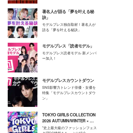
著名人が語る「夢を叶える秘
訣」
モデルプレス独自取材！著名人が
語る「夢を叶える秘訣」
モデルプレス「読者モデル」
モデルプレス読者モデル 新メンバ
ー加入！
モデルプレスカウントダウン
SNS影響力トレンド俳優・女優を
特集「モデルプレスカウントダウ
ン」
TOKYO GIRLS COLLECTION
2026 AUTUMN/WINTER × モ
デルプレス
"史上最大級のファッションフェス
タ"TGC情報をたっぷり紹介