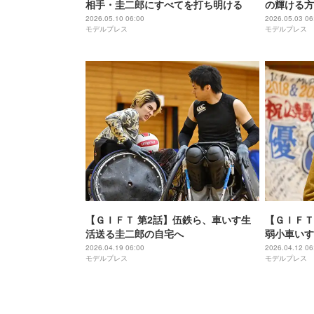
相手・圭二郎にすべてを打ち明ける
の輝ける方
2026.05.10 06:00
2026.05.03 06
モデルプレス
モデルプレス
【ＧＩＦＴ 第2話】伍鉄ら、車いす生
【ＧＩＦＴ
活送る圭二郎の自宅へ
弱小車いす
ブルズ」と
2026.04.19 06:00
2026.04.12 06
モデルプレス
モデルプレス