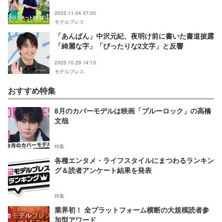
2025.11.04 07:00
モデルプレス
「あんぱん」中沢元紀、夜明け前に書いた書道披露
「綺麗な字」「ぴったりな2文字」と反響
2025.10.29 14:15
モデルプレス
おすすめ特集
8月のカバーモデルは映画「ブルーロック」の高橋
文哉
特集
各種エンタメ・ライフスタイルにまつわるランキン
グ＆読者アンケート結果を発表
特集
業界初！ 全プラットフォーム横断の大規模読者参
加型アワード