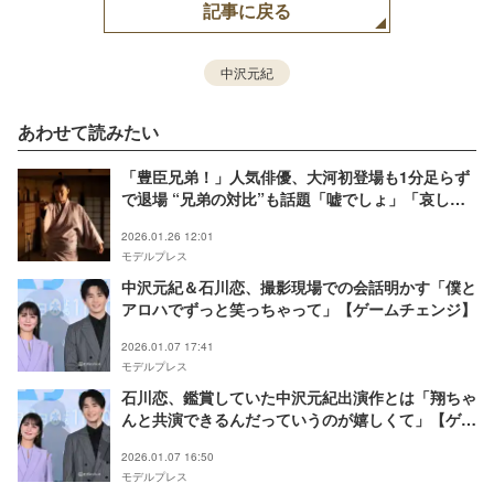
記事に戻る
中沢元紀
あわせて読みたい
「豊臣兄弟！」人気俳優、大河初登場も1分足らず
で退場 “兄弟の対比”も話題「嘘でしょ」「哀しす
ぎる」【ネタバレあり】
2026.01.26 12:01
モデルプレス
中沢元紀＆石川恋、撮影現場での会話明かす「僕と
アロハでずっと笑っちゃって」【ゲームチェンジ】
2026.01.07 17:41
モデルプレス
石川恋、鑑賞していた中沢元紀出演作とは「翔ちゃ
んと共演できるんだっていうのが嬉しくて」【ゲー
ムチェンジ】
2026.01.07 16:50
モデルプレス