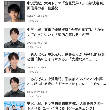
中沢元紀、大河ドラマ「豊臣兄弟！」出演決定 織
田信長の弟・信勝役
2026.01.07 13:26
モデルプレス
中沢元紀、書道で達筆披露 “今年の漢字”に「力強
くてかっこいい」「知的さ感じる」の声
2025.12.31 21:36
モデルプレス
「あんぱん」中沢元紀、栄養たっぷり手料理4品を
公開「美味しそうすぎる」「完璧なメニュー」
2025.11.25 16:47
モデルプレス
「あんぱん」中沢元紀、手描きアンパンマン披露
オフ感溢れる姿に「ギャップがすごい」「ほっこり
した」の声
2025.11.24 16:59
モデルプレス
中沢元紀、ドラマ初単独主演決定 人生を再スター
トさせる“ニート”演じる【ゲームチェンジ】