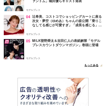
ァントム」城田優らキャスト発表
モデルプレス
04
辻希美、コストコでショッピングカートに座る
次女・夢空（ゆめあ）ちゃんの姿公開「乗りこ
なしてる感じが可愛すぎ」「成長を感じる」の
声
モデルプレス
05
M!LK曽野舜太＆吉田仁人の表紙解禁「モデル
プレスカウントダウンマガジン」巻頭に登場
モデルプレス
もっとみる