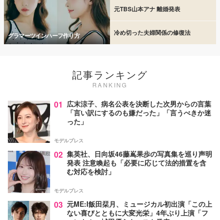
元TBS山本アナ 離婚発表
冷め切った夫婦関係の修復法
グラマーツインハーフ作り方
記事ランキング
RANKING
01
広末涼子、病名公表を決断した次男からの言葉
「言い訳にするのも嫌だった」「言うべきか迷
った」
モデルプレス
02
集英社、日向坂46藤嶌果歩の写真集を巡り声明
発表 注意喚起も「必要に応じて法的措置を含
む対応を検討」
モデルプレス
03
元ME:I飯田栞月、ミュージカル初出演「この上
ない喜びとともに大変光栄」4年ぶり上演「フ