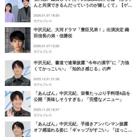
んと共演できるんだっていうのが嬉しくて」【ゲー
ムチェンジ】
2026.01.07 16:50
モデルプレス
中沢元紀、大河ドラマ「豊臣兄弟！」出演決定 織
田信長の弟・信勝役
2026.01.07 13:26
モデルプレス
中沢元紀、書道で達筆披露 “今年の漢字”に「力強
くてかっこいい」「知的さ感じる」の声
2025.12.31 21:36
モデルプレス
「あんぱん」中沢元紀、栄養たっぷり手料理4品を
公開「美味しそうすぎる」「完璧なメニュー」
2025.11.25 16:47
モデルプレス
「あんぱん」中沢元紀、手描きアンパンマン披露
オフ感溢れる姿に「ギャップがすごい」「ほっこり
した」の声