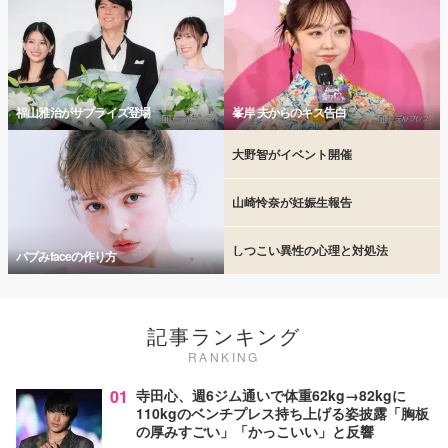
福山雅治がサプライズ登場
峯岸 夫からのキス告白
大野智がイベント開催
山崎怜奈が妊娠生報告
しつこい異性の心理と対処法
バブみfaceの作り方
記事ランキング
RANKING
01
寺田心、週6ジム通いで体重62kg→82kgに
110kgのベンチプレス持ち上げる姿披露「胸板
の厚みすごい」「かっこいい」と反響