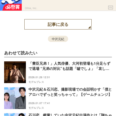
PR
Ohte, Inc.
記事に戻る
中沢元紀
あわせて読みたい
「豊臣兄弟！」人気俳優、大河初登場も1分足らず
で退場 “兄弟の対比”も話題「嘘でしょ」「哀しす
ぎる」【ネタバレあり】
2026.01.26 12:01
モデルプレス
中沢元紀＆石川恋、撮影現場での会話明かす「僕と
アロハでずっと笑っちゃって」【ゲームチェンジ】
2026.01.07 17:41
モデルプレス
石川恋、鑑賞していた中沢元紀出演作とは「翔ちゃ