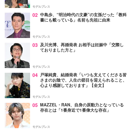
モデルプレス
02
中島歩、“明治時代の文豪”の玄孫だった「教科
書にも載っている」名前も先祖に由来
モデルプレス
03
及川光博、再婚発表 お相手は妊娠中「交際し
ておりました方と」
モデルプレス
04
戸塚純貴、結婚発表「いつも支えてくださる皆
さまのお陰で、人生の節目を迎えられること、
心より感謝しております」【全文】
モデルプレス
05
MAZZEL・RAN、自身の原動力となっている
存在とは「1番身近で1番偉大な存在」
モデルプレス