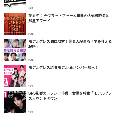
特集
業界初！ 全プラットフォーム横断の大規模読者参
加型アワード
特集
モデルプレス独自取材！著名人が語る「夢を叶える
秘訣」
特集
モデルプレス読者モデル 新メンバー加入！
特集
SNS影響力トレンド俳優・女優を特集「モデルプレ
スカウントダウン」
特集