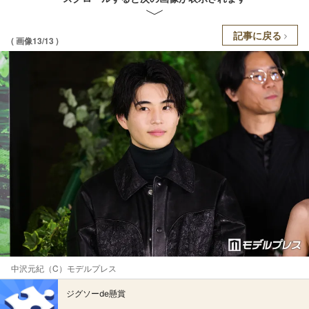
記事に戻る
( 画像13/13 )
中沢元紀（C）モデルプレス
ジグソーde懸賞