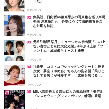
った」
モデルプレス
02
集英社、日向坂46藤嶌果歩の写真集を巡り声明
発表 注意喚起も「必要に応じて法的措置を含
む対応を検討」
モデルプレス
03
元ME:I飯田栞月、ミュージカル初出演「この上
ない喜びとともに大変光栄」4年ぶり上演「フ
ァントム」城田優らキャスト発表
モデルプレス
04
辻希美、コストコでショッピングカートに座る
次女・夢空（ゆめあ）ちゃんの姿公開「乗りこ
なしてる感じが可愛すぎ」「成長を感じる」の
声
モデルプレス
05
M!LK曽野舜太＆吉田仁人の表紙解禁「モデル
プレスカウントダウンマガジン」巻頭に登場