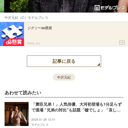
中沢元紀（C）モデルプレス
ジグソーde懸賞
PR
Ohte, Inc.
記事に戻る
中沢元紀
あわせて読みたい
「豊臣兄弟！」人気俳優、大河初登場も1分足らず
で退場 “兄弟の対比”も話題「嘘でしょ」「哀しす
ぎる」【ネタバレあり】
2026.01.26 12:01
モデルプレス