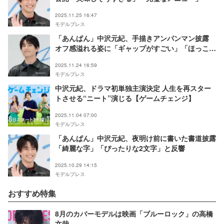
2025.11.25 16:47
モデルプレス
「あんぱん」中沢元紀、手描きアンパンマン披露
オフ感溢れる姿に「ギャップがすごい」「ほっこり
した」の声
2025.11.24 16:59
モデルプレス
中沢元紀、ドラマ初単独主演決定 人生を再スター
トさせる“ニート”演じる【ゲームチェンジ】
2025.11.04 07:00
モデルプレス
「あんぱん」中沢元紀、夜明け前に書いた書道披露
「綺麗な字」「ぴったりな2文字」と反響
2025.10.29 14:15
モデルプレス
おすすめ特集
8月のカバーモデルは映画「ブルーロック」の高橋
文哉