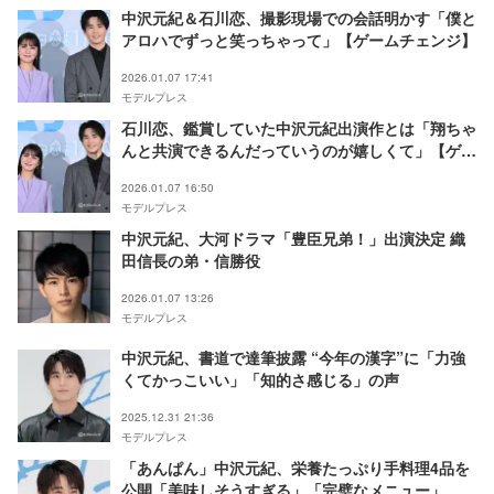
中沢元紀＆石川恋、撮影現場での会話明かす「僕と
アロハでずっと笑っちゃって」【ゲームチェンジ】
2026.01.07 17:41
モデルプレス
石川恋、鑑賞していた中沢元紀出演作とは「翔ちゃ
んと共演できるんだっていうのが嬉しくて」【ゲー
ムチェンジ】
2026.01.07 16:50
モデルプレス
中沢元紀、大河ドラマ「豊臣兄弟！」出演決定 織
田信長の弟・信勝役
2026.01.07 13:26
モデルプレス
中沢元紀、書道で達筆披露 “今年の漢字”に「力強
くてかっこいい」「知的さ感じる」の声
2025.12.31 21:36
モデルプレス
「あんぱん」中沢元紀、栄養たっぷり手料理4品を
公開「美味しそうすぎる」「完璧なメニュー」