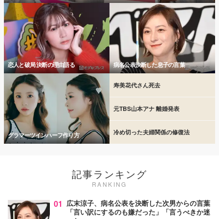
恋人と破局 決断の理由語る
病名公表決断した息子の言葉
寿美花代さん死去
元TBS山本アナ 離婚発表
冷め切った夫婦関係の修復法
グラマーツインハーフ作り方
記事ランキング
RANKING
01
広末涼子、病名公表を決断した次男からの言葉
「言い訳にするのも嫌だった」「言うべきか迷