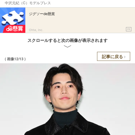
中沢元紀（C）モデルプレス
ジグソーde懸賞
PR
Ohte, Inc.
スクロールすると次の画像が表示されます
記事に戻る
( 画像12/13 )