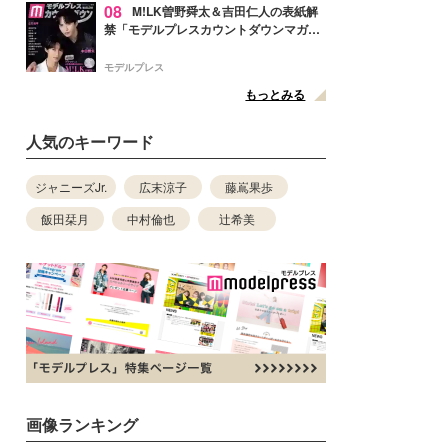
08
M!LK曽野舜太＆吉田仁人の表紙解
禁「モデルプレスカウントダウンマガジ
ン」巻頭に登場
モデルプレス
もっとみる
人気のキーワード
ジャニーズJr.
広末涼子
藤嶌果歩
飯田栞月
中村倫也
辻希美
画像ランキング