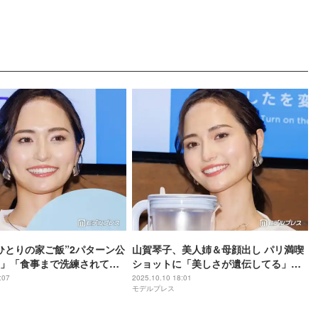
ひとりの家ご飯”2パターン公
山賀琴子、美人姉＆母顔出し パリ満喫
」「食事まで洗練されて
ショットに「美しさが遺伝してる」
「そっくりすぎてびっくり」と反響
:07
2025.10.10 18:01
モデルプレス