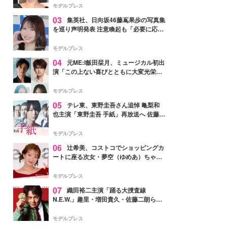
モデルプレス
03
集英社、日向坂46藤嶌果歩の写真集
を巡り声明発表 注意喚起も「必要に応じ
て法的措置を含む対応を検討」
モデルプレス
04
元ME:I飯田栞月、ミュージカル初出
演「この上ない喜びとともに大変光栄」
4年ぶり上演「ファントム」城田優らキ
ャスト発表
モデルプレス
05
テレ東、東野圭吾さん追悼 亀梨和
也主演「東野圭吾 手紙」再放送へ 佐藤隆
太・本田翼・中村倫也ら出演
モデルプレス
06
辻希美、コストコでショッピングカ
ートに座る次女・夢空（ゆめあ）ちゃん
の姿公開「乗りこなしてる感じが可愛す
ぎ」「成長を感じる」の声
モデルプレス
07
織田裕二主演「踊る大捜査線
N.E.W.」趣里・増田貴久・佐藤二朗ら新
メンバー紹介映像解禁 各キャラクター象
徴する“謎のキーワード”も
モデルプレス