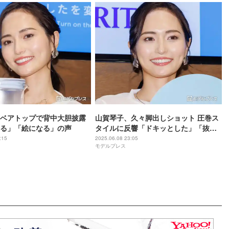
ベアトップで背中大胆披露
山賀琴子、久々脚出しショット 圧巻ス
る」「絵になる」の声
タイルに反響「ドキッとした」「抜群
のプロポーション」
:15
2025.06.08 23:05
モデルプレス