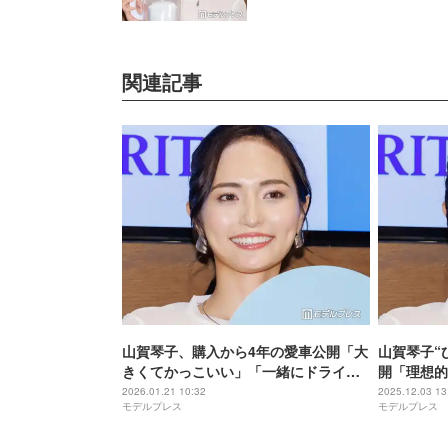
関連記事
山賀琴子、購入から4年の愛車公開「大
山賀琴子“
きくてかっこいい」「一緒にドライブ
開「理想的
したい」と反響
る」と反響
2026.01.21 10:32
2025.12.03 13
モデルプレス
モデルプレス