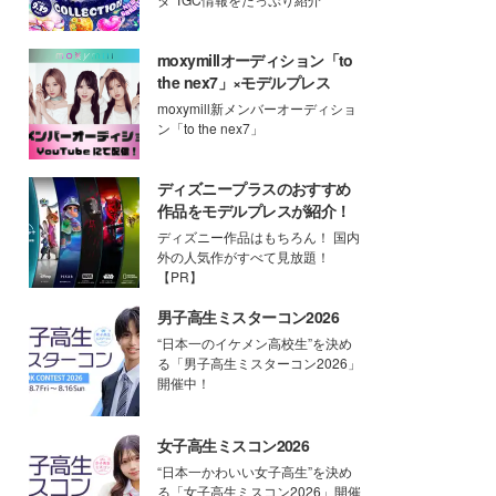
moxymillオーディション「to
the nex7」×モデルプレス
moxymill新メンバーオーディショ
ン「to the nex7」
ディズニープラスのおすすめ
作品をモデルプレスが紹介！
ディズニー作品はもちろん！ 国内
外の人気作がすべて見放題！
【PR】
男子高生ミスターコン2026
“日本一のイケメン高校生”を決め
る「男子高生ミスターコン2026」
開催中！
女子高生ミスコン2026
“日本一かわいい女子高生”を決め
る「女子高生ミスコン2026」開催