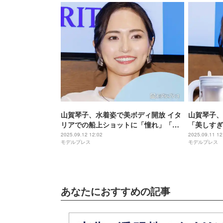
山賀琴子、水着姿で美ボディ開放 イタ
山賀琴子、
リアでの船上ショットに「憧れ」「す
「美しすぎ
べてが美しい」の声
2025.09.12 12:02
2025.09.11 12
モデルプレス
モデルプレス
あなたにおすすめの記事