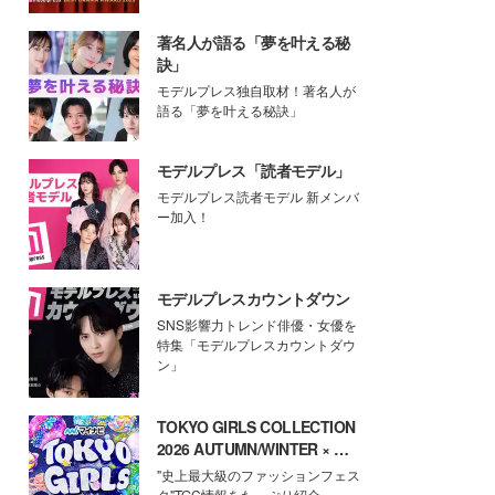
著名人が語る「夢を叶える秘
訣」
モデルプレス独自取材！著名人が
語る「夢を叶える秘訣」
モデルプレス「読者モデル」
モデルプレス読者モデル 新メンバ
ー加入！
モデルプレスカウントダウン
SNS影響力トレンド俳優・女優を
特集「モデルプレスカウントダウ
ン」
TOKYO GIRLS COLLECTION
2026 AUTUMN/WINTER × モ
デルプレス
"史上最大級のファッションフェス
タ"TGC情報をたっぷり紹介