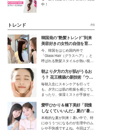
中！
トレンド
PR
韓国発の“艶髪トレンド”到来
美容好きの女性の自信を育む
「ヘアケア事情」って？
今、韓国をはじめ国内外で
「Glass Hair（グラスヘア）」と
呼ばれる艶髪スタイルが熱い視線
を集めています。メイクやファッ
朝より夕方の方が肌がうるお
ションの完成度を高めるベースと
して、“髪そのものの美しさ”に改
う？ 花王構築の新技術「ウォ
めて注目する人が増えている様
ーターキャプチャリングスキ
毎朝入念にスキンケアを行って
子。今回は、そんな憧れの艶やか
ン（捕水肌）」がスキンケア
も、夕方には肌の乾燥を感じてし
な髪を日常で叶える、美容好きの
の常識を変える予感
まったり、保湿ミストが手放せな
女性たちのヘアケア事情を紹介し
いという読者も多いのでは？そん
ます。
愛甲ひかり＆橋下美好「我慢
な美容の常識を大きく変える可能
性を秘めた、革新的な「Water
しなくていいんだ」夏の“暑さ
Capturing Skin（ウォーターキャ
対策”の新しい選択肢とは？
本格的な夏が到来！暑い中で、特
プチャリングスキン：捕水肌）」
にゆううつになるのが生理中のム
技術を、花王が構築した。
レや不快感ですよね。今回はプラ