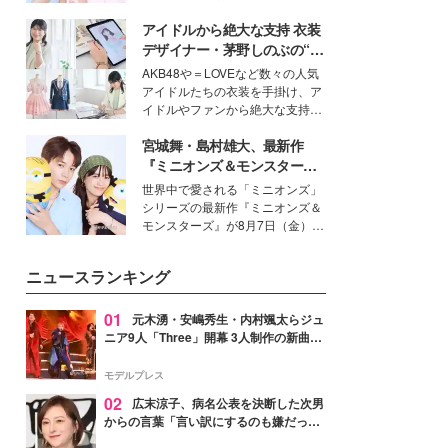
イベートでも仲良しで旅行好きな
アイドルから絶大な支持 衣装
モデル・愛甲ひかりさんと橋下美
好さんを迎えて本音で女子会トー
デザイナー・茅野しのぶの“可
ク。猛暑のお出かけを快適に過ご
愛い”を作る美学＜「シチズン
AKB48や＝LOVEなど数々の人気
すヒントや、2人が感動した夏の
クロスシー」インタビュー＞
アイドルたちの衣装を手掛け、ア
生理の新常識にも迫りました。
イドルやファンから絶大な支持を
得る、株式会社オサレカンパニー
宮城舞・島村雄大、最新作
取締役兼クリエイティブディレク
ター・茅野しのぶ。一人ひとりの
『ミニオンズ＆モンスター
個性に寄り添い、魅力を引き出す
ズ』の魅力熱弁 ハチャメチャ
世界中で愛される「ミニオンズ」
衣装作りは、多くの女性たちに勇
だけじゃない“友情と絆”に感
シリーズの最新作『ミニオンズ＆
気と自信を与え続けている。
動
モンスターズ』が8月7日（金）に
公開。モデルプレスでは、“大のミ
ニオン好き”という共通点を持つモ
ニュースランキング
デルの宮城舞と島村雄大の特別対
談をお届け！それぞれの視点か
ら、今作ならではの魅力や予想外
01
元木湧・安嶋秀生・内村颯太らジュ
の感動をもたらす奥深いストーリ
ニア9人「Three」開幕 3人制作の新曲＆
ーについて熱く語り合ってもらっ
手描きセットに込めた想い「もっと前に
た。
進んで夢を掴みたい」【ゲネプロレポ】
モデルプレス
02
広末涼子、病名公表を決断した次男
からの言葉「言い訳にするのも嫌だっ
た」「言うべきか迷った」