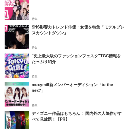
特集
SNS影響力トレンド俳優・女優を特集「モデルプレ
スカウントダウン」
特集
"史上最大級のファッションフェスタ"TGC情報を
たっぷり紹介
特集
moxymill新メンバーオーディション「to the
nex7」
特集
ディズニー作品はもちろん！ 国内外の人気作がす
べて見放題！【PR】