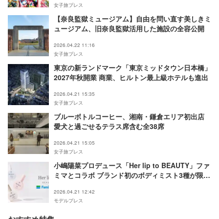
女子旅プレス
【奈良監獄ミュージアム】自由を問い直す美しきミ
ュージアム、旧奈良監獄活用した施設の全容公開
2026.04.22 11:16
女子旅プレス
東京の新ランドマーク「東京ミッドタウン日本橋」
2027年秋開業 商業、ヒルトン最上級ホテルも進出
2026.04.21 15:35
女子旅プレス
ブルーボトルコーヒー、湘南・鎌倉エリア初出店
愛犬と過ごせるテラス席含む全38席
2026.04.21 15:05
女子旅プレス
小嶋陽菜プロデュース「Her lip to BEAUTY」ファ
ミマとコラボ ブランド初のボディミスト3種が限定
登場
2026.04.21 12:42
モデルプレス