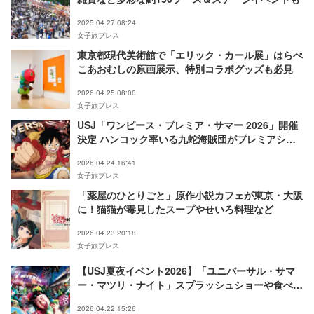
2025.04.27 08:24
女子旅プレス
東京都現代美術館で「エリック・カール展」はらぺ
こあおむしの原画展示、特別コラボグッズも必見
2026.04.25 08:00
女子旅プレス
USJ「ワンピース・プレミア・サマー 2026」開催
決定 ハンコック率いる九蛇海賊団がプレミアショ
ーに登場
2026.04.24 16:41
女子旅プレス
「薬屋のひとりごと」原作小説カフェが東京・大阪
に！猫猫が毒見したスープやせいろ料理など
2026.04.23 20:18
女子旅プレス
【USJ夏夜イベント2026】「ユニバーサル・サマ
ー・マツリ・ナイト」スプラッシュショーや食べ歩
きで縁日気分
2026.04.22 15:26