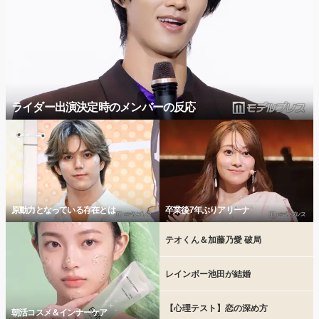
ライダー出演決定時のメンバーの反応
原動力となっている存在とは
卒業後7年ぶりアリーナ
テオくん＆加藤乃愛 破局
レインボー池田が結婚
【心理テスト】恋の深め方
朝活コスメ＆インナーケア