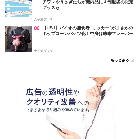
チワレやうさぎたちが機内品に＆制服姿の限定
グッズも
女子旅プレス
05
【USJ】バイオの捕食者“リッカー”がまさかの
ポップコーンバケツ化！中身は味噌フレーバー
女子旅プレス
もっとみる