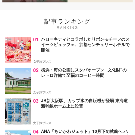
記事ランキング
RANKING
01
ハローキティとコラボしたリボンモチーフのス
イーツビュッフェ、京都センチュリーホテルで
開催
女子旅プレス
02
横浜・海の公園にスタバオープン “文化財”の
レトロ洋館で至福のコーヒー時間
女子旅プレス
03
JR新大阪駅、カップ氷の自販機が登場 東海道
新幹線ホーム上に設置
女子旅プレス
04
ANA「ちいかわジェット」10月下旬就航へ ハ