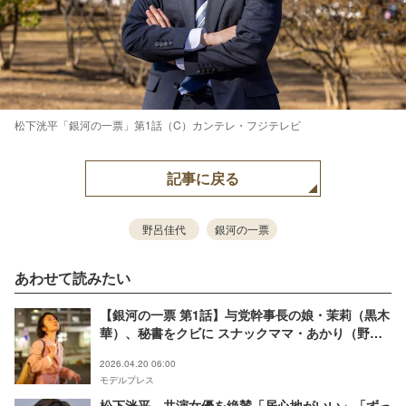
松下洸平「銀河の一票」第1話（C）カンテレ・フジテレビ
記事に戻る
野呂佳代
銀河の一票
あわせて読みたい
【銀河の一票 第1話】与党幹事長の娘・茉莉（黒木
華）、秘書をクビに スナックママ・あかり（野呂
佳代）と出会う
2026.04.20 06:00
モデルプレス
松下洸平、共演女優を絶賛「居心地がいい」「ずっ