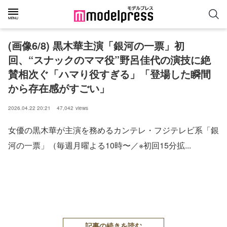
(画像6/8) 黒木華主演「銀河の一票」初
回、“スナックのママ役”野呂佳代の演技に絶
賛相次ぐ「ハマり役すぎる」「登場した瞬間
から存在感がすごい」
2026.04.22 20:21
47,042
views
女優の黒木華が主演を務めるカンテレ・フジテレビ系「銀
河の一票」（毎週月曜よる10時〜／※初回15分拡...
記事の続きを読む