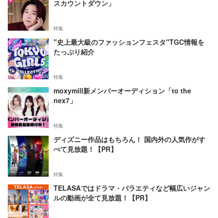
スカウントダウン」
特集
"史上最大級のファッションフェスタ"TGC情報を
たっぷり紹介
特集
moxymill新メンバーオーディション「to the
nex7」
特集
ディズニー作品はもちろん！ 国内外の人気作がす
べて見放題！【PR】
特集
TELASAではドラマ・バラエティなど幅広いジャン
ルの動画が全て見放題！【PR】