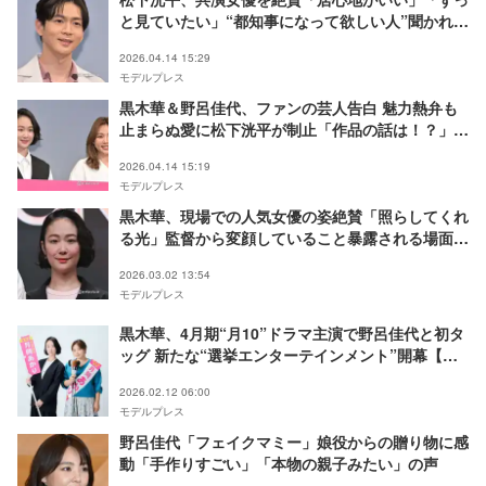
と見ていたい」“都知事になって欲しい人”聞かれ名
前挙げる【銀河の一票】
2026.04.14 15:29
モデルプレス
黒木華＆野呂佳代、ファンの芸人告白 魅力熱弁も
止まらぬ愛に松下洸平が制止「作品の話は！？」
【銀河の一票】
2026.04.14 15:19
モデルプレス
黒木華、現場での人気女優の姿絶賛「照らしてくれ
る光」監督から変顔していること暴露される場面も
【銀河の一票】
2026.03.02 13:54
モデルプレス
黒木華、4月期“月10”ドラマ主演で野呂佳代と初タ
ッグ 新たな“選挙エンターテインメント”開幕【銀
河の一票】
2026.02.12 06:00
モデルプレス
野呂佳代「フェイクマミー」娘役からの贈り物に感
動「手作りすごい」「本物の親子みたい」の声