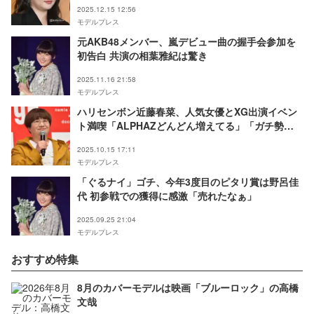
2025.12.15 12:56
モデルプレス
元AKB48メンバー、嵐デビュー曲の握手会参加を
初告白 共演の相葉雅紀は驚き
2025.11.16 21:58
モデルプレス
ハリセンボン近藤春菜、人気女優とXG出演イベン
ト満喫「ALPHAZどんどん増えてる」「ガチ勢感
強い」の声
2025.10.15 17:11
モデルプレス
「ぐるナイ」ゴチ、今年3度目のピタリ賞は野呂佳
代 初参戦での獲得に感激「売れたなぁ」
2025.09.25 21:04
モデルプレス
おすすめ特集
8月のカバーモデルは映画「ブルーロック」の高橋
文哉