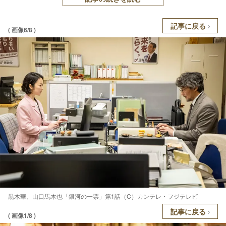
記事に戻る
( 画像6/8 )
黒木華、山口馬木也「銀河の一票」第1話（C）カンテレ・フジテレビ
記事に戻る
( 画像1/8 )