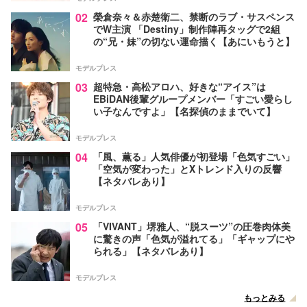
02
榮倉奈々＆赤楚衛二、禁断のラブ・サスペンス
でW主演 「Destiny」制作陣再タッグで2組
の“兄・妹”の切ない運命描く【あにいもうと】
モデルプレス
03
超特急・高松アロハ、好きな“アイス”は
EBiDAN後輩グループメンバー「すごい愛らし
い子なんですよ」【名探偵のままでいて】
モデルプレス
04
「風、薫る」人気俳優が初登場「色気すごい」
「空気が変わった」とXトレンド入りの反響
【ネタバレあり】
モデルプレス
05
「VIVANT」堺雅人、“脱スーツ”の圧巻肉体美
に驚きの声「色気が溢れてる」「ギャップにや
られる」【ネタバレあり】
モデルプレス
もっとみる