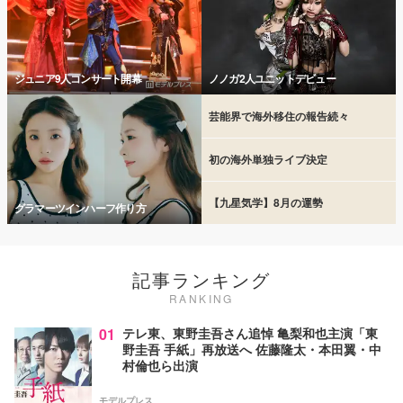
ジュニア9人コンサート開幕
ノノガ2人ユニットデビュー
芸能界で海外移住の報告続々
初の海外単独ライブ決定
【九星気学】8月の運勢
グラマーツインハーフ作り方
記事ランキング
RANKING
01
テレ東、東野圭吾さん追悼 亀梨和也主演「東
野圭吾 手紙」再放送へ 佐藤隆太・本田翼・中
村倫也ら出演
モデルプレス