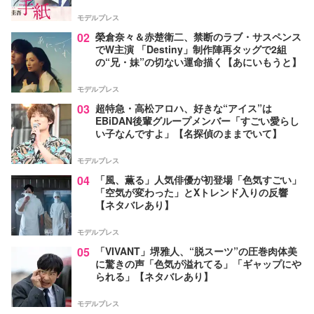
モデルプレス
02
榮倉奈々＆赤楚衛二、禁断のラブ・サスペンス
でW主演 「Destiny」制作陣再タッグで2組
の“兄・妹”の切ない運命描く【あにいもうと】
モデルプレス
03
超特急・高松アロハ、好きな“アイス”は
EBiDAN後輩グループメンバー「すごい愛らし
い子なんですよ」【名探偵のままでいて】
モデルプレス
04
「風、薫る」人気俳優が初登場「色気すごい」
「空気が変わった」とXトレンド入りの反響
【ネタバレあり】
モデルプレス
05
「VIVANT」堺雅人、“脱スーツ”の圧巻肉体美
に驚きの声「色気が溢れてる」「ギャップにや
られる」【ネタバレあり】
モデルプレス