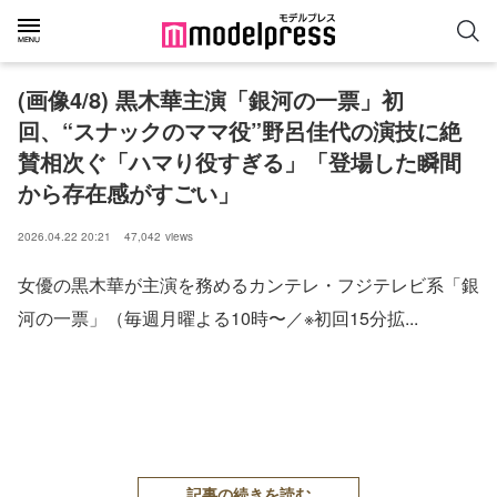
(画像4/8) 黒木華主演「銀河の一票」初
回、“スナックのママ役”野呂佳代の演技に絶
賛相次ぐ「ハマり役すぎる」「登場した瞬間
から存在感がすごい」
2026.04.22 20:21
47,042
views
女優の黒木華が主演を務めるカンテレ・フジテレビ系「銀
河の一票」（毎週月曜よる10時〜／※初回15分拡...
記事の続きを読む