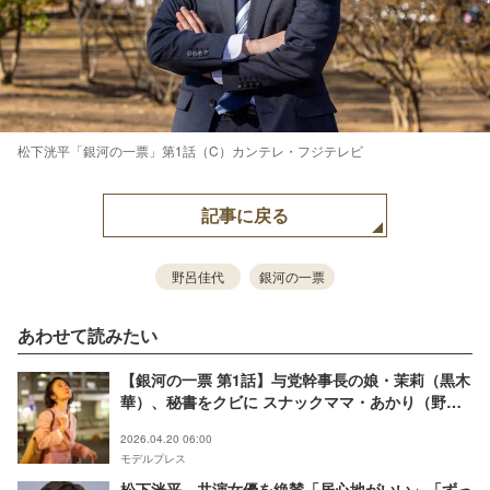
松下洸平「銀河の一票」第1話（C）カンテレ・フジテレビ
記事に戻る
野呂佳代
銀河の一票
あわせて読みたい
【銀河の一票 第1話】与党幹事長の娘・茉莉（黒木
華）、秘書をクビに スナックママ・あかり（野呂
佳代）と出会う
2026.04.20 06:00
モデルプレス
松下洸平、共演女優を絶賛「居心地がいい」「ずっ