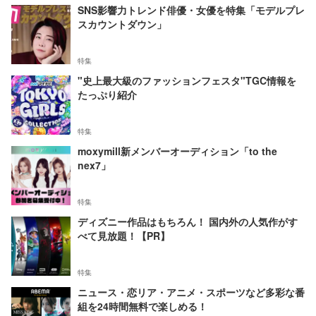
SNS影響力トレンド俳優・女優を特集「モデルプレ
スカウントダウン」
特集
"史上最大級のファッションフェスタ"TGC情報を
たっぷり紹介
特集
moxymill新メンバーオーディション「to the
nex7」
特集
ディズニー作品はもちろん！ 国内外の人気作がす
べて見放題！【PR】
特集
ニュース・恋リア・アニメ・スポーツなど多彩な番
組を24時間無料で楽しめる！