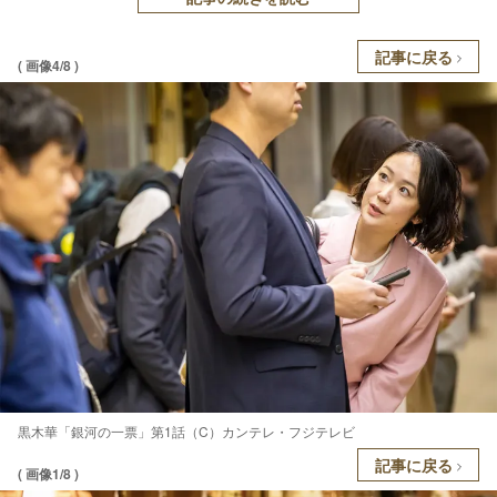
記事に戻る
( 画像4/8 )
黒木華「銀河の一票」第1話（C）カンテレ・フジテレビ
記事に戻る
( 画像1/8 )