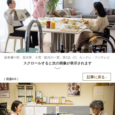
坂東彌十郎、黒木華、小雪「銀河の一票」第1話（C）カンテレ・フジテレビ
スクロールすると次の画像が表示されます
記事に戻る
( 画像6/8 )