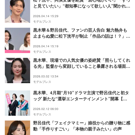
と見ていたい」“都知事になって欲しい人”聞かれ名
前挙げる【銀河の一票】
2026.04.14 15:29
モデルプレス
黒木華＆野呂佳代、ファンの芸人告白 魅力熱弁も
止まらぬ愛に松下洸平が制止「作品の話は！？」
【銀河の一票】
2026.04.14 15:19
モデルプレス
黒木華、現場での人気女優の姿絶賛「照らしてくれ
る光」監督から変顔していること暴露される場面も
【銀河の一票】
2026.03.02 13:54
モデルプレス
黒木華、4月期“月10”ドラマ主演で野呂佳代と初タ
ッグ 新たな“選挙エンターテインメント”開幕【銀
河の一票】
2026.02.12 06:00
モデルプレス
野呂佳代「フェイクマミー」娘役からの贈り物に感
動「手作りすごい」「本物の親子みたい」の声