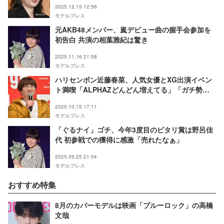
2025.12.15 12:56
モデルプレス
元AKB48メンバー、嵐デビュー曲の握手会参加を
初告白 共演の相葉雅紀は驚き
2025.11.16 21:58
モデルプレス
ハリセンボン近藤春菜、人気女優とXG出演イベン
ト満喫「ALPHAZどんどん増えてる」「ガチ勢感
強い」の声
2025.10.15 17:11
モデルプレス
「ぐるナイ」ゴチ、今年3度目のピタリ賞は野呂佳
代 初参戦での獲得に感激「売れたなぁ」
2025.09.25 21:04
モデルプレス
おすすめ特集
8月のカバーモデルは映画「ブルーロック」の高橋
文哉