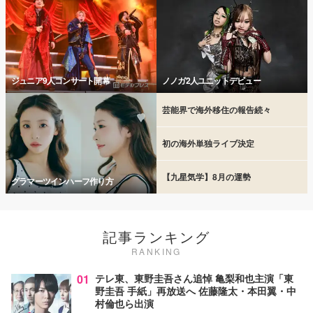
ジュニア9人コンサート開幕
ノノガ2人ユニットデビュー
芸能界で海外移住の報告続々
初の海外単独ライブ決定
【九星気学】8月の運勢
グラマーツインハーフ作り方
記事ランキング
RANKING
01
テレ東、東野圭吾さん追悼 亀梨和也主演「東
野圭吾 手紙」再放送へ 佐藤隆太・本田翼・中
村倫也ら出演