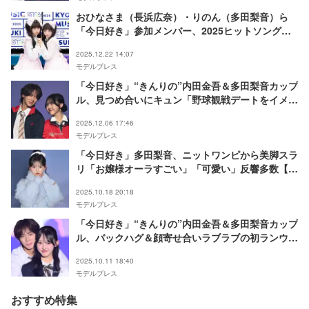
おひなさま（長浜広奈）・りのん（多田梨音）ら
「今日好き」参加メンバー、2025ヒットソング披
露「KYOUSUKI MUSIC STAGE」放送決定
2025.12.22 14:07
モデルプレス
「今日好き」“きんりの”内田金吾＆多田梨音カップ
ル、見つめ合いにキュン「野球観戦デートをイメー
ジできて」ラブラブコメントに会場悶絶【TGC広
2025.12.06 17:46
島2025】
モデルプレス
「今日好き」多⽥梨⾳、ニットワンピから美脚スラ
リ「お嬢様オーラすごい」「可愛い」反響多数【ガ
ルアワ2025AW】
2025.10.18 20:18
モデルプレス
「今日好き」“きんりの”内⽥⾦吾＆多⽥梨⾳カップ
ル、バックハグ＆顔寄せ合いラブラブの初ランウェ
イ「大事な思い出」【TGC北九州2025】
2025.10.11 18:40
モデルプレス
おすすめ特集