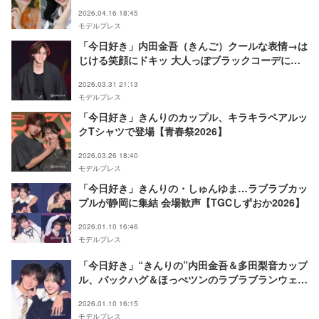
2026.04.16 18:45
モデルプレス
「今日好き」内田金吾（きんご）クールな表情→は
じける笑顔にドキッ 大人っぽブラックコーデに会
場沸く【超十代2026】
2026.03.31 21:13
モデルプレス
「今日好き」きんりのカップル、キラキラペアルッ
クTシャツで登場【青春祭2026】
2026.03.26 18:40
モデルプレス
「今日好き」きんりの・しゅんゆま…ラブラブカッ
プルが静岡に集結 会場歓声【TGCしずおか2026】
2026.01.10 16:46
モデルプレス
「今日好き」“きんりの”内⽥⾦吾＆多⽥梨⾳カップ
ル、バックハグ＆ほっぺツンのラブラブランウェイ
腕組みで仲良く登場【TGCしずおか2026】
2026.01.10 16:15
モデルプレス