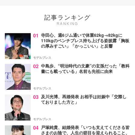
記事ランキング
RANKING
01
寺田心、週6ジム通いで体重62kg→82kgに
110kgのベンチプレス持ち上げる姿披露「胸板
の厚みすごい」「かっこいい」と反響
モデルプレス
02
中島歩、“明治時代の文豪”の玄孫だった「教科
書にも載っている」名前も先祖に由来
モデルプレス
03
及川光博、再婚発表 お相手は妊娠中「交際し
ておりました方と」
モデルプレス
04
戸塚純貴、結婚発表「いつも支えてくださる皆
さまのお陰で、人生の節目を迎えられること、