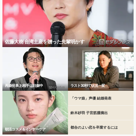
佐藤大樹 台湾土産を贈った先輩明かす
再婚発表 お相手は妊娠中
ラスト30秒で状況一変
「ウマ娘」声優 結婚発表
鈴木砂羽 子宮筋腫摘出
都合のよい恋を卒業するには
朝活コスメ＆インナーケア