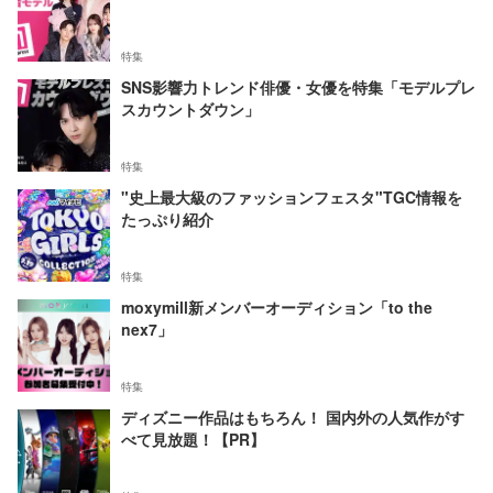
特集
SNS影響力トレンド俳優・女優を特集「モデルプレ
スカウントダウン」
特集
"史上最大級のファッションフェスタ"TGC情報を
たっぷり紹介
特集
moxymill新メンバーオーディション「to the
nex7」
特集
ディズニー作品はもちろん！ 国内外の人気作がす
べて見放題！【PR】