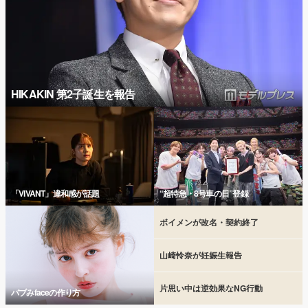
HIKAKIN 第2子誕生を報告
「VIVANT」違和感が話題
“超特急・8号車の日”登録
ボイメンが改名・契約終了
山崎怜奈が妊娠生報告
片思い中は逆効果なNG行動
バブみfaceの作り方