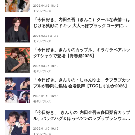
2026.04.16 18:45
モデルプレス
「今日好き」内田金吾（きんご）クールな表情→は
じける笑顔にドキッ 大人っぽブラックコーデに会
場沸く【超十代2026】
2026.03.31 21:13
モデルプレス
「今日好き」きんりのカップル、キラキラペアルッ
クTシャツで登場【青春祭2026】
2026.03.26 18:40
モデルプレス
「今日好き」きんりの・しゅんゆま…ラブラブカッ
プルが静岡に集結 会場歓声【TGCしずおか2026】
2026.01.10 16:46
モデルプレス
「今日好き」“きんりの”内⽥⾦吾＆多⽥梨⾳カップ
ル、バックハグ＆ほっぺツンのラブラブランウェイ
腕組みで仲良く登場【TGCしずおか2026】
2026.01.10 16:15
モデルプレス