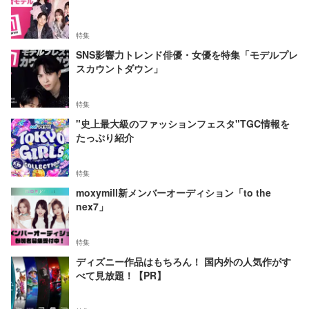
特集
SNS影響力トレンド俳優・女優を特集「モデルプレ
スカウントダウン」
特集
"史上最大級のファッションフェスタ"TGC情報を
たっぷり紹介
特集
moxymill新メンバーオーディション「to the
nex7」
特集
ディズニー作品はもちろん！ 国内外の人気作がす
べて見放題！【PR】