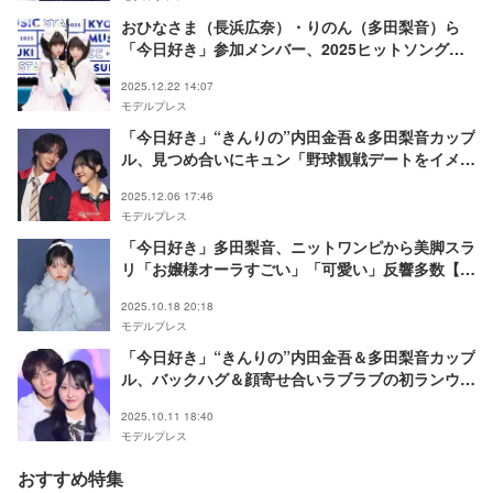
おひなさま（長浜広奈）・りのん（多田梨音）ら
「今日好き」参加メンバー、2025ヒットソング披
露「KYOUSUKI MUSIC STAGE」放送決定
2025.12.22 14:07
モデルプレス
「今日好き」“きんりの”内田金吾＆多田梨音カップ
ル、見つめ合いにキュン「野球観戦デートをイメー
ジできて」ラブラブコメントに会場悶絶【TGC広
2025.12.06 17:46
島2025】
モデルプレス
「今日好き」多⽥梨⾳、ニットワンピから美脚スラ
リ「お嬢様オーラすごい」「可愛い」反響多数【ガ
ルアワ2025AW】
2025.10.18 20:18
モデルプレス
「今日好き」“きんりの”内⽥⾦吾＆多⽥梨⾳カップ
ル、バックハグ＆顔寄せ合いラブラブの初ランウェ
イ「大事な思い出」【TGC北九州2025】
2025.10.11 18:40
モデルプレス
おすすめ特集