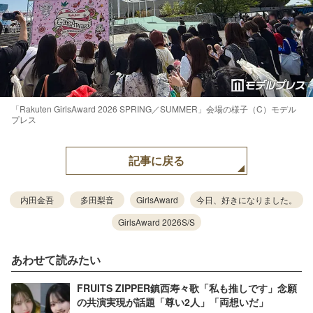
「Rakuten GirlsAward 2026 SPRING／SUMMER」会場の様子（C）モデル
プレス
記事に戻る
内田金吾
多田梨音
GirlsAward
今日、好きになりました。
GirlsAward 2026S/S
あわせて読みたい
FRUITS ZIPPER鎮西寿々歌「私も推しです」念願
の共演実現が話題「尊い2人」「両想いだ」