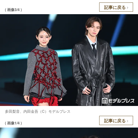
記事に戻る
( 画像3/4 )
多田梨音、内田金吾（C）モデルプレス
記事に戻る
( 画像1/4 )