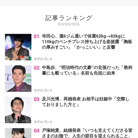
記事ランキング
RANKING
01
寺田心、週6ジム通いで体重62kg→82kgに
110kgのベンチプレス持ち上げる姿披露「胸板
の厚みすごい」「かっこいい」と反響
モデルプレス
02
中島歩、“明治時代の文豪”の玄孫だった「教科
書にも載っている」名前も先祖に由来
モデルプレス
03
及川光博、再婚発表 お相手は妊娠中「交際し
ておりました方と」
モデルプレス
04
戸塚純貴、結婚発表「いつも支えてくださる皆
さまのお陰で、人生の節目を迎えられること、