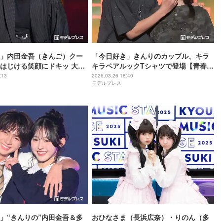
」内田金吾（きんご）クー
「今日好き」きんりのカップル、キラ
はじける笑顔にドキッ 大人
キラペアルックTシャツで登場【青春祭
クコーデに会場沸く【超十
2026】
:13
2026.03.26 18:40
モデルプレス
」“きんりの”内⽥⾦吾＆多
おひなさま（長浜広奈）・りのん（多