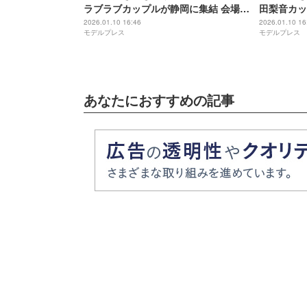
ラブラブカップルが静岡に集結 会場歓
⽥梨⾳カッ
声【TGCしずおか2026】
ツンのラブ
2026.01.10 16:46
2026.01.10 16
モデルプレス
モデルプレス
良く登場【
あなたにおすすめの記事