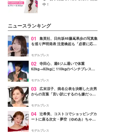
中！
ニュースランキング
01
集英社、日向坂46藤嶌果歩の写真集
を巡り声明発表 注意喚起も「必要に応じ
て法的措置を含む対応を検討」
モデルプレス
02
寺田心、週6ジム通いで体重
62kg→82kgに 110kgのベンチプレス持
ち上げる姿披露「胸板の厚みすごい」
「かっこいい」と反響
モデルプレス
03
広末涼子、病名公表を決断した次男
からの言葉「言い訳にするのも嫌だっ
た」「言うべきか迷った」
モデルプレス
04
辻希美、コストコでショッピングカ
ートに座る次女・夢空（ゆめあ）ちゃん
の姿公開「乗りこなしてる感じが可愛す
ぎ」「成長を感じる」の声
モデルプレス