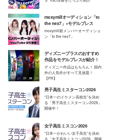
moxymillオーディション「to
the nex7」×モデルプレス
moxymill新メンバーオーディショ
ン「to the nex7」
ディズニープラスのおすすめ
作品をモデルプレスが紹介！
ディズニー作品はもちろん！ 国内
外の人気作がすべて見放題！
【PR】
男子高生ミスターコン2026
“日本一のイケメン高校生”を決め
る「男子高生ミスターコン2026」
開催中！
女子高生ミスコン2026
“日本一かわいい女子高生”を決め
る「女子高生ミスコン2026」開催