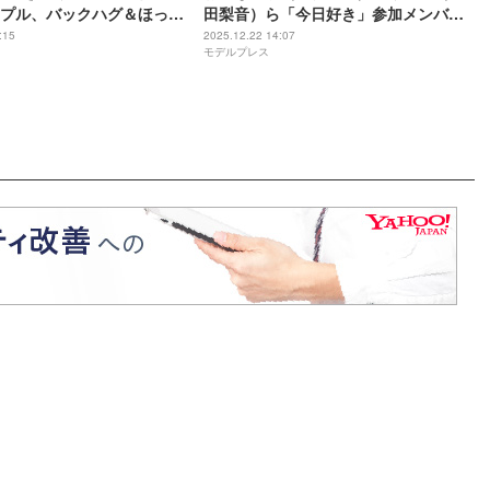
プル、バックハグ＆ほっぺ
田梨音）ら「今日好き」参加メンバ
ラブランウェイ 腕組みで仲
ー、2025ヒットソング披露
:15
2025.12.22 14:07
モデルプレス
TGCしずおか2026】
「KYOUSUKI MUSIC STAGE」放送決
定