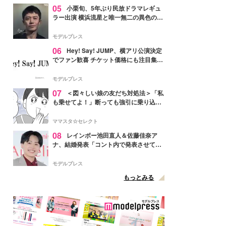
05
小栗旬、5年ぶり民放ドラマレギュ
ラー出演 横浜流星と唯一無二の異色のバ
ディで初共演【LOST10】
モデルプレス
06
Hey! Say! JUMP、横アリ公演決定
でファン歓喜 チケット価格にも注目集ま
る「激アツ」「平成に戻ったみたい」
モデルプレス
07
＜図々しい娘の友だち対処法＞「私
も乗せてよ！」断っても強引に乗り込ん
でくる友だち【第1話まんが】
ママスタ☆セレクト
08
レインボー池田直人＆佐藤佳奈ア
ナ、結婚発表「コント内で発表させてい
ただきました」読売テレビ退社は生活拠
点変更のため
モデルプレス
もっとみる