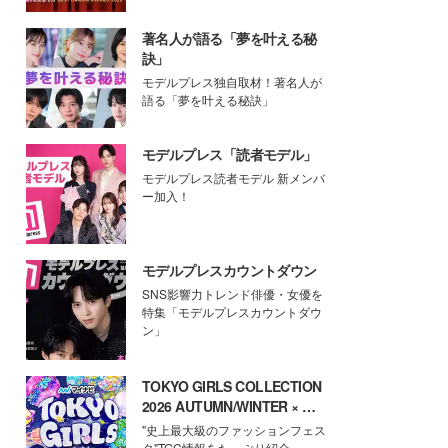
著名人が語る「夢を叶える秘
訣」
モデルプレス独自取材！著名人が
語る「夢を叶える秘訣」
モデルプレス「読者モデル」
モデルプレス読者モデル 新メンバ
ー加入！
モデルプレスカウントダウン
SNS影響力トレンド俳優・女優を
特集「モデルプレスカウントダウ
ン」
TOKYO GIRLS COLLECTION
2026 AUTUMN/WINTER × モ
デルプレス
"史上最大級のファッションフェス
タ"TGC情報をたっぷり紹介