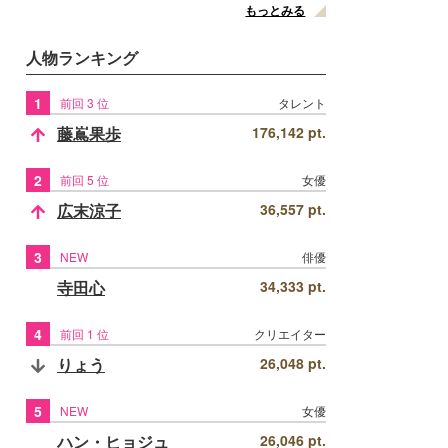
もっとみる
人物ランキング
1
前回 3 位
タレント
藤嶌果歩
176,142 pt.
2
前回 5 位
女優
広末涼子
36,557 pt.
3
NEW
俳優
寺田心
34,333 pt.
4
前回 1 位
クリエイター
りょう
26,048 pt.
5
NEW
女優
ハン・ヒョジュ
26,046 pt.