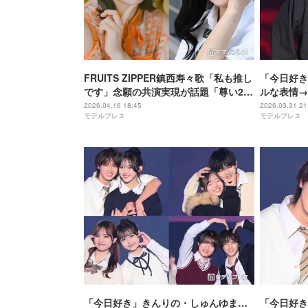
FRUITS ZIPPER鎮西寿々歌「私も推し
「今日好き
です」念願の共演実現が話題「尊い2
ルな表情→
人」「両想いだ」
っぽブラッ
2026.04.16 18:45
2026.03.31 21
モデルプレス
モデルプレス
代2026】
「今日好き」きんりの・しゅんゆま…
「今日好き