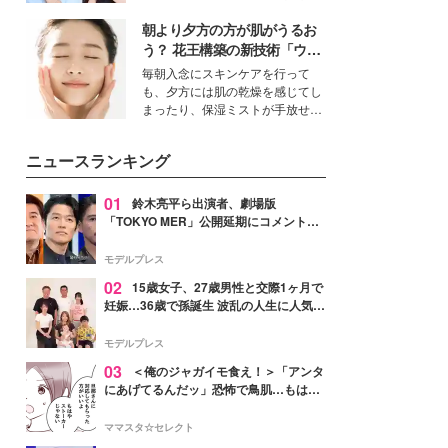
公開。モデルプレスでは、“大のミ
朝より夕方の方が肌がうるお
ニオン好き”という共通点を持つモ
デルの宮城舞と島村雄大の特別対
う？ 花王構築の新技術「ウォ
談をお届け！それぞれの視点か
ーターキャプチャリングスキ
毎朝入念にスキンケアを行って
ら、今作ならではの魅力や予想外
ン（捕水肌）」がスキンケア
も、夕方には肌の乾燥を感じてし
の感動をもたらす奥深いストーリ
の常識を変える予感
まったり、保湿ミストが手放せな
ーについて熱く語り合ってもらっ
いという読者も多いのでは？そん
た。
な美容の常識を大きく変える可能
ニュースランキング
性を秘めた、革新的な「Water
Capturing Skin（ウォーターキャ
プチャリングスキン：捕水肌）」
01
鈴木亮平ら出演者、劇場版
技術を、花王が構築した。
「TOKYO MER」公開延期にコメント
「現実のヒーローたちにチームMERから
最大の敬意とエールを」
モデルプレス
02
15歳女子、27歳男性と交際1ヶ月で
妊娠…36歳で孫誕生 波乱の人生に人気タ
レント思わずツッコミ「だいぶ危ねえ
よ！」
モデルプレス
03
＜俺のジャガイモ食え！＞「アンタ
にあげてるんだッ」恐怖で鳥肌…もはや
ストーカー？【第3話まんが】
ママスタ☆セレクト