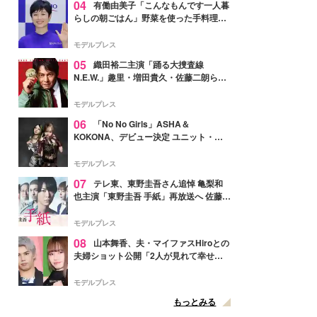
04
有働由美子「こんなもんです一人暮
らしの朝ごはん」野菜を使った手料理公
開「作ってみたい」「ヘルシーで美味し
そう」と反響
モデルプレス
05
織田裕二主演「踊る大捜査線
N.E.W.」趣里・増田貴久・佐藤二朗ら新
メンバー紹介映像解禁 各キャラクター象
徴する“謎のキーワード”も
モデルプレス
06
「No No Girls」ASHA＆
KOKONA、デビュー決定 ユニット・
TAKARAとしてセルフプロデュース楽曲
リリースへ
モデルプレス
07
テレ東、東野圭吾さん追悼 亀梨和
也主演「東野圭吾 手紙」再放送へ 佐藤隆
太・本田翼・中村倫也ら出演
モデルプレス
08
山本舞香、夫・マイファスHiroとの
夫婦ショット公開「2人が見れて幸せ」
「仲の良さが伝わってくる」と反響
モデルプレス
もっとみる