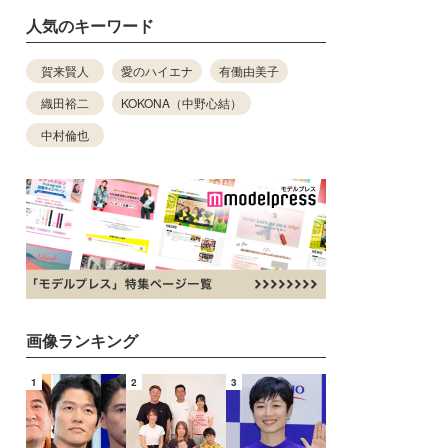
人気のキーワード
賀来賢人
愛のハイエナ
有働由美子
織田裕二
KOKONA（中野心結）
中村倫也
画像ランキング
1
2
3