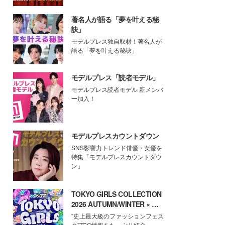
著名人が語る「夢を叶える秘
訣」
モデルプレス独自取材！著名人が
語る「夢を叶える秘訣」
モデルプレス「読者モデル」
モデルプレス読者モデル 新メンバ
ー加入！
モデルプレスカウントダウン
SNS影響力トレンド俳優・女優を
特集「モデルプレスカウントダウ
ン」
TOKYO GIRLS COLLECTION
2026 AUTUMN/WINTER × モ
デルプレス
"史上最大級のファッションフェス
タ"TGC情報をたっぷり紹介