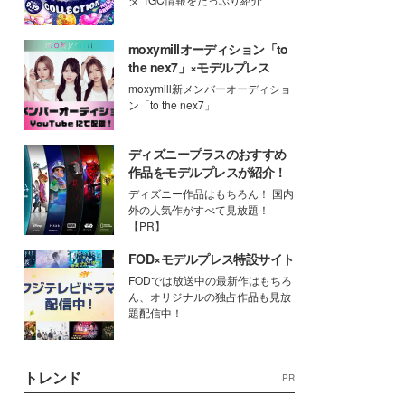
moxymillオーディション「to
the nex7」×モデルプレス
moxymill新メンバーオーディショ
ン「to the nex7」
ディズニープラスのおすすめ
作品をモデルプレスが紹介！
ディズニー作品はもちろん！ 国内
外の人気作がすべて見放題！
【PR】
FOD×モデルプレス特設サイト
FODでは放送中の最新作はもちろ
ん、オリジナルの独占作品も見放
題配信中！
トレンド
PR