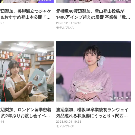
渡辺梨加、美脚際立つジャケ
元櫻坂46渡辺梨加、雪山登山投稿が
＆おすすめ登山本公開「才
1400万インプ超えの反響 卒業後「数年
の美女」「横顔に見惚れ
間考えていた」思いも話題に
:27
2025.12.31 14:46
モデルプレス
渡辺梨加、ロンドン留学密着
渡辺梨加、櫻坂46卒業後初ランウェイ
 約2年ぶりお渡し会イベン
気品溢れる和服姿にうっとり＜関西コ
LOVELY DAYS IN
レクション 2023 S／S＞
:44
2023.03.04 19:33
モデルプレス
】