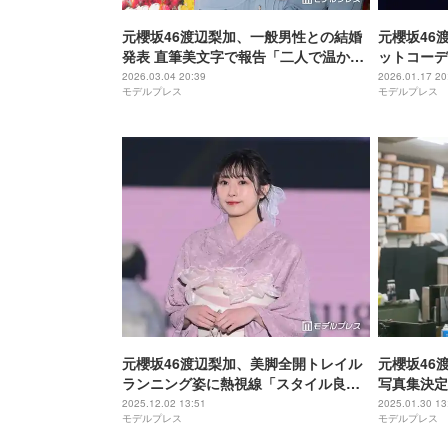
元櫻坂46渡辺梨加、一般男性との結婚
元櫻坂46
発表 直筆美文字で報告「二人で温かい
ットコーデ
家庭を築き、ポジティブなエネルギー
色体力兼備
2026.03.04 20:39
2026.01.17 20
モデルプレス
モデルプレス
を自分の活動に活かせるよう」【全
る」と反響
文】
元櫻坂46渡辺梨加、美脚全開トレイル
元櫻坂46
ランニング姿に熱視線「スタイル良す
写真集決定
ぎ」「アクティブでかっこいい」
ト開催【MY 
2025.12.02 13:51
2025.01.30 13
モデルプレス
モデルプレス
LONDON