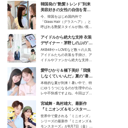
韓国発の“艶髪トレンド”到来
美容好きの女性の自信を育む
「ヘアケア事情」って？
今、韓国をはじめ国内外で
「Glass Hair（グラスヘア）」と
呼ばれる艶髪スタイルが熱い視線
を集めています。メイクやファッ
アイドルから絶大な支持 衣装
ションの完成度を高めるベースと
して、“髪そのものの美しさ”に改
デザイナー・茅野しのぶの“可
めて注目する人が増えている様
愛い”を作る美学＜「シチズン
AKB48や＝LOVEなど数々の人気
子。今回は、そんな憧れの艶やか
クロスシー」インタビュー＞
アイドルたちの衣装を手掛け、ア
な髪を日常で叶える、美容好きの
イドルやファンから絶大な支持を
女性たちのヘアケア事情を紹介し
得る、株式会社オサレカンパニー
ます。
愛甲ひかり＆橋下美好「我慢
取締役兼クリエイティブディレク
ター・茅野しのぶ。一人ひとりの
しなくていいんだ」夏の“暑さ
個性に寄り添い、魅力を引き出す
対策”の新しい選択肢とは？
本格的な夏が到来！暑い中で、特
衣装作りは、多くの女性たちに勇
にゆううつになるのが生理中のム
気と自信を与え続けている。
レや不快感ですよね。今回はプラ
イベートでも仲良しで旅行好きな
宮城舞・島村雄大、最新作
モデル・愛甲ひかりさんと橋下美
好さんを迎えて本音で女子会トー
『ミニオンズ＆モンスター
ク。猛暑のお出かけを快適に過ご
ズ』の魅力熱弁 ハチャメチャ
世界中で愛される「ミニオンズ」
すヒントや、2人が感動した夏の
だけじゃない“友情と絆”に感
シリーズの最新作『ミニオンズ＆
生理の新常識にも迫りました。
動
モンスターズ』が8月7日（金）に