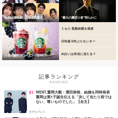
今年結婚発表した有名芸能人
“最大の裏切り者”明らかに
ミセス 長期休暇を発表
日向坂 6作ぶりセンター
AI占いは本当に当たる？
スタバ新作フローズンティー
記事ランキング
RANKING
01
WEST.重岡大毅・濱田崇裕、結婚を同時発表
重岡は第1子誕生伝える「決して当たり前では
ない、尊いものでした」【全文】
モデルプレス