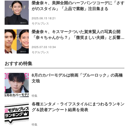
榮倉奈々、美脚全開のハーフパンツコーデに「さす
がのスタイル」「上品で素敵」注目集まる
2025.08.15 18:21
モデルプレス
榮倉奈々、キスマークついた賀来賢人の写真公開
「奈々ちゃんから？」「微笑ましい夫婦」と反響
続々
2025.07.03 10:34
モデルプレス
おすすめ特集
8月のカバーモデルは映画「ブルーロック」の高橋
文哉
特集
各種エンタメ・ライフスタイルにまつわるランキン
グ＆読者アンケート結果を発表
特集