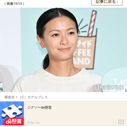
記事に戻る
( 画像15/15 )
榮倉奈々（C）モデルプレス
ジグソーde懸賞
PR
Ohte, Inc.