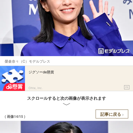
榮倉奈々（C）モデルプレス
ジグソーde懸賞
PR
Ohte, Inc.
スクロールすると次の画像が表示されます
記事に戻る
( 画像14/15 )