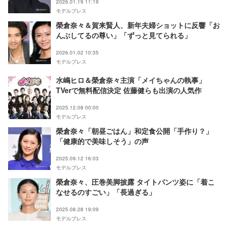
2026.01.19 11:19
モデルプレス
榮倉奈々＆賀来賢人、新年夫婦ショットに反響「お
んぶしてるの尊い」「ずっと見てられる」
2026.01.02 10:35
モデルプレス
水嶋ヒロ＆榮倉奈々主演「メイちゃんの執事」
TVerで無料配信決定 佐藤健らも出演の人気作
2025.12.08 00:00
モデルプレス
榮倉奈々「朝昼ごはん」和定食公開「手作り？」
「健康的で美味しそう」の声
2025.09.12 16:03
モデルプレス
榮倉奈々、圧巻美脚披露 タイトパンツ姿に「着こ
なせるのすごい」「長過ぎる」
2025.08.28 19:09
モデルプレス