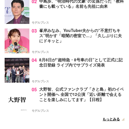
02
中島歩、“明治時代の文豪”の玄孫だった「教科
書にも載っている」名前も先祖に由来
モデルプレス
03
峯岸みなみ、YouTuber夫からの“不意打ちキ
ス”明かす「暗闇の密室で…」「久しぶりに夫
にドキッと」
モデルプレス
04
8月8日が“超特急・8号車の日”として正式に記
念日登録 ライブ内でサプライズ発表
モデルプレス
05
大野智、公式ファンクラブ「さと島」初のイベ
ント開催へ 全国で12公演「近い距離で会える
ことを楽しみにしてます」【日程】
モデルプレス
もっとみる