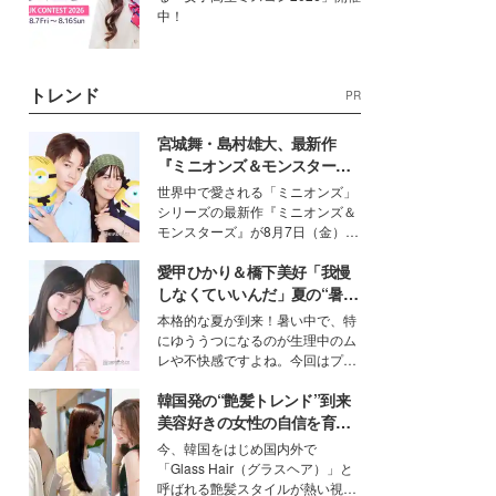
中！
トレンド
PR
宮城舞・島村雄大、最新作
『ミニオンズ＆モンスター
ズ』の魅力熱弁 ハチャメチャ
世界中で愛される「ミニオンズ」
だけじゃない“友情と絆”に感
シリーズの最新作『ミニオンズ＆
動
モンスターズ』が8月7日（金）に
公開。モデルプレスでは、“大のミ
愛甲ひかり＆橋下美好「我慢
ニオン好き”という共通点を持つモ
デルの宮城舞と島村雄大の特別対
しなくていいんだ」夏の“暑さ
談をお届け！それぞれの視点か
対策”の新しい選択肢とは？
本格的な夏が到来！暑い中で、特
ら、今作ならではの魅力や予想外
にゆううつになるのが生理中のム
の感動をもたらす奥深いストーリ
レや不快感ですよね。今回はプラ
ーについて熱く語り合ってもらっ
イベートでも仲良しで旅行好きな
た。
韓国発の“艶髪トレンド”到来
モデル・愛甲ひかりさんと橋下美
好さんを迎えて本音で女子会トー
美容好きの女性の自信を育む
ク。猛暑のお出かけを快適に過ご
「ヘアケア事情」って？
今、韓国をはじめ国内外で
すヒントや、2人が感動した夏の
「Glass Hair（グラスヘア）」と
生理の新常識にも迫りました。
呼ばれる艶髪スタイルが熱い視線