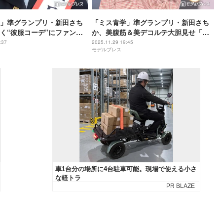
」準グランプリ・新田さち
「ミス青学」準グランプリ・新田さち
く“彼服コーデ”にファン悶
か、美腹筋＆美デコルテ大胆見せ「努
すごい」「カジュアルも似
力の賜物」「抜群スタイル」と反響
:37
2025.11.29 19:45
モデルプレス
続々