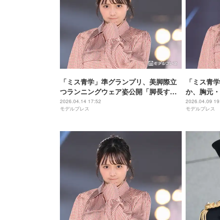
「ミス青学」準グランプリ、美脚際立
「ミス青学
つランニングウェア姿公開「脚長すぎ
か、胸元・
る」「爽やかで可愛い」の声
ンピから美
2026.04.14 17:52
2026.04.09 19
モデルプレス
モデルプレス
ン」「着こ