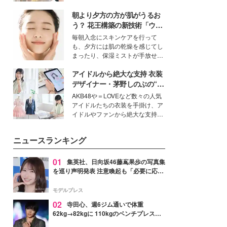
を集めています。メイクやファッ
朝より夕方の方が肌がうるお
ションの完成度を高めるベースと
して、“髪そのものの美しさ”に改
う？ 花王構築の新技術「ウォ
めて注目する人が増えている様
ーターキャプチャリングスキ
毎朝入念にスキンケアを行って
子。今回は、そんな憧れの艶やか
ン（捕水肌）」がスキンケア
も、夕方には肌の乾燥を感じてし
な髪を日常で叶える、美容好きの
の常識を変える予感
まったり、保湿ミストが手放せな
女性たちのヘアケア事情を紹介し
いという読者も多いのでは？そん
ます。
アイドルから絶大な支持 衣装
な美容の常識を大きく変える可能
性を秘めた、革新的な「Water
デザイナー・茅野しのぶの“可
Capturing Skin（ウォーターキャ
愛い”を作る美学＜「シチズン
AKB48や＝LOVEなど数々の人気
プチャリングスキン：捕水肌）」
クロスシー」インタビュー＞
アイドルたちの衣装を手掛け、ア
技術を、花王が構築した。
イドルやファンから絶大な支持を
得る、株式会社オサレカンパニー
取締役兼クリエイティブディレク
ニュースランキング
ター・茅野しのぶ。一人ひとりの
個性に寄り添い、魅力を引き出す
衣装作りは、多くの女性たちに勇
01
集英社、日向坂46藤嶌果歩の写真集
気と自信を与え続けている。
を巡り声明発表 注意喚起も「必要に応じ
て法的措置を含む対応を検討」
モデルプレス
02
寺田心、週6ジム通いで体重
62kg→82kgに 110kgのベンチプレス持
ち上げる姿披露「胸板の厚みすごい」