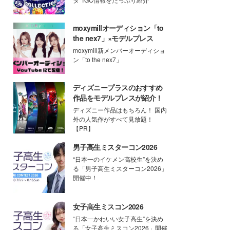
moxymillオーディション「to
the nex7」×モデルプレス
moxymill新メンバーオーディショ
ン「to the nex7」
ディズニープラスのおすすめ
作品をモデルプレスが紹介！
ディズニー作品はもちろん！ 国内
外の人気作がすべて見放題！
【PR】
男子高生ミスターコン2026
“日本一のイケメン高校生”を決め
る「男子高生ミスターコン2026」
開催中！
女子高生ミスコン2026
“日本一かわいい女子高生”を決め
る「女子高生ミスコン2026」開催