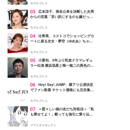
「かっこいい」と反響
モデルプレス
03
広末涼子、病名公表を決断した次男
からの言葉「言い訳にするのも嫌だっ
た」「言うべきか迷った」
モデルプレス
04
辻希美、コストコでショッピングカ
ートに座る次女・夢空（ゆめあ）ちゃん
の姿公開「乗りこなしてる感じが可愛す
ぎ」「成長を感じる」の声
モデルプレス
05
小栗旬、5年ぶり民放ドラマレギュ
ラー出演 横浜流星と唯一無二の異色のバ
ディで初共演【LOST10】
モデルプレス
06
Hey! Say! JUMP、横アリ公演決定
でファン歓喜 チケット価格にも注目集ま
る「激アツ」「平成に戻ったみたい」
モデルプレス
07
＜図々しい娘の友だち対処法＞「私
も乗せてよ！」断っても強引に乗り込ん
でくる友だち【第1話まんが】
ママスタ☆セレクト