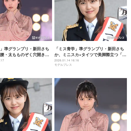
」準グランプリ・新田さち
「ミス青学」準グランプリ・新田さち
腰・太もものぞく穴開きワ
か、ミニスカ×タイツで美脚際立つ「自
肌輝く「攻めてるデザイ
然体で素敵」「絵になる」の声
:17
2026.01.14 16:16
モデルプレス
なせるのすごい」の声