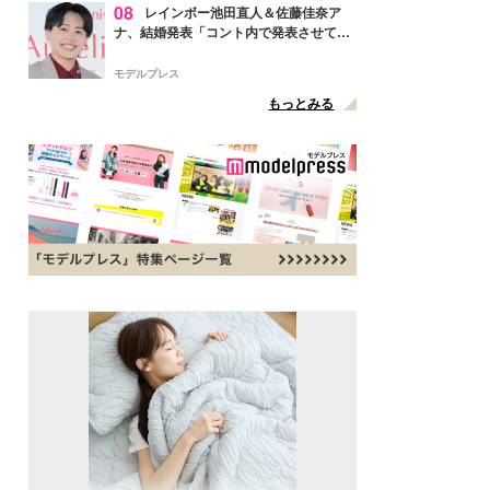
08
レインボー池田直人＆佐藤佳奈ア
ナ、結婚発表「コント内で発表させてい
ただきました」読売テレビ退社は生活拠
点変更のため
モデルプレス
もっとみる