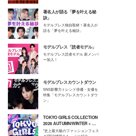
著名人が語る「夢を叶える秘
訣」
モデルプレス独自取材！著名人が
語る「夢を叶える秘訣」
モデルプレス「読者モデル」
モデルプレス読者モデル 新メンバ
ー加入！
モデルプレスカウントダウン
SNS影響力トレンド俳優・女優を
特集「モデルプレスカウントダウ
ン」
TOKYO GIRLS COLLECTION
2026 AUTUMN/WINTER × モ
デルプレス
"史上最大級のファッションフェス
タ"TGC情報をたっぷり紹介