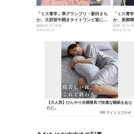
「ミス青学」準グランプリ・新田さち
「ミス青学
か、大胆背中開きタイトワンピ姿に反
か、美脚輝
響「ボディライン綺麗すぎ」「憧れの
絶「彼女感
2026.01.10 15:44
2025.12.10 15
モデルプレス
モデルプレス
スタイル」
合う」