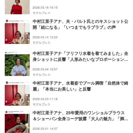
親子」
2026.03.16 16:15
モデルプレス
中村江里子アナ、夫・バルト氏とのキスショット公
開「絵になる」「いつまでもラブラブ」の声
2026.03.14 13:23
モデルプレス
中村江里子アナ「フリフリ水着を着てみました」全
身ショットに反響「人形みたいなプロポーション」
「脚がまっすぐで綺麗すぎる」
2026.03.04 16:57
モデルプレス
中村江里子アナ、水着姿でプール満喫「自然体で綺
麗」「本当にお美しい」と反響
2026.03.03 11:18
モデルプレス
中村江里子アナ、25年愛用のワンショルブラウス
＆ショーパン全身コーデ披露「大人の魅力」「脚の
長さに驚愕」と絶賛の声
2026.03.01 14:07