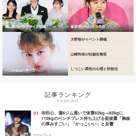
福山雅治がサプライズ登場
峯岸 夫からのキス告白
大野智がイベント開催
山崎怜奈が妊娠生報告
しつこい異性の心理と対処法
バブみfaceの作り方
記事ランキング
RANKING
01
寺田心、週6ジム通いで体重62kg→82kgに
110kgのベンチプレス持ち上げる姿披露「胸板
の厚みすごい」「かっこいい」と反響
モデルプレス