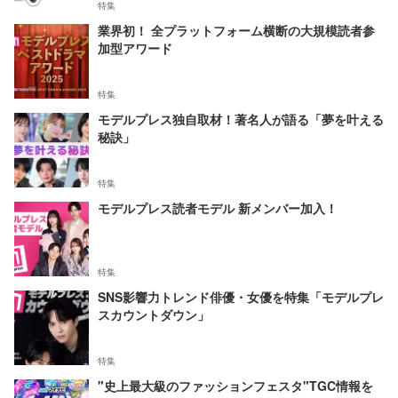
特集
業界初！ 全プラットフォーム横断の大規模読者参
加型アワード
特集
モデルプレス独自取材！著名人が語る「夢を叶える
秘訣」
特集
モデルプレス読者モデル 新メンバー加入！
特集
SNS影響力トレンド俳優・女優を特集「モデルプレ
スカウントダウン」
特集
"史上最大級のファッションフェスタ"TGC情報を