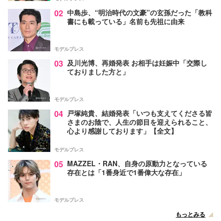
02
中島歩、“明治時代の文豪”の玄孫だった「教科
書にも載っている」名前も先祖に由来
モデルプレス
03
及川光博、再婚発表 お相手は妊娠中「交際し
ておりました方と」
モデルプレス
04
戸塚純貴、結婚発表「いつも支えてくださる皆
さまのお陰で、人生の節目を迎えられること、
心より感謝しております」【全文】
モデルプレス
05
MAZZEL・RAN、自身の原動力となっている
存在とは「1番身近で1番偉大な存在」
モデルプレス
もっとみる