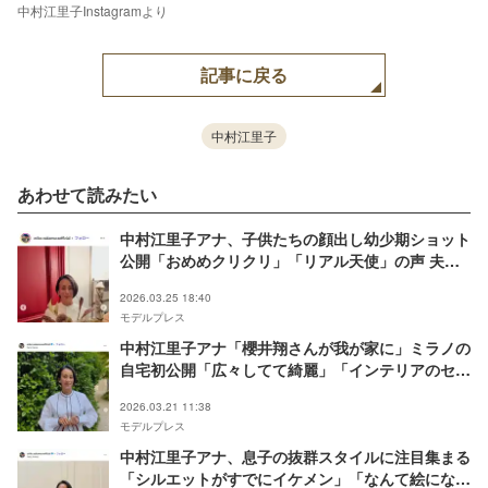
中村江里子Instagramより
記事に戻る
中村江里子
あわせて読みたい
中村江里子アナ、子供たちの顔出し幼少期ショット
公開「おめめクリクリ」「リアル天使」の声 夫は
フランス人実業家
2026.03.25 18:40
モデルプレス
中村江里子アナ「櫻井翔さんが我が家に」ミラノの
自宅初公開「広々してて綺麗」「インテリアのセン
スすごい」と反響
2026.03.21 11:38
モデルプレス
中村江里子アナ、息子の抜群スタイルに注目集まる
「シルエットがすでにイケメン」「なんて絵になる