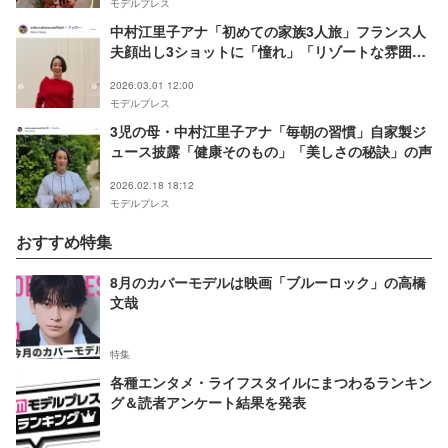
モデルプレス
中村江里子アナ「初めての家族3人旅」フランス人
夫顔出し3ショットに「憧れ」「リゾートな雰囲気
がお似合い」の声
2026.03.01 12:00
モデルプレス
3児の母・中村江里子アナ「毎朝の習慣」自家製ジ
ュース披露「健康そのもの」「美しさの秘訣」の声
2026.02.18 18:12
モデルプレス
おすすめ特集
8月のカバーモデルは映画「ブルーロック」の高橋
文哉
特集
各種エンタメ・ライフスタイルにまつわるランキン
グ＆読者アンケート結果を発表