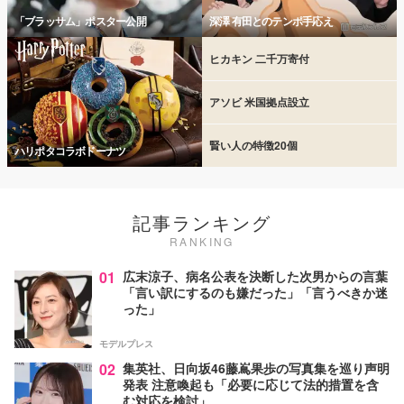
「ブラッサム」ポスター公開
深澤 有田とのテンポ手応え
ヒカキン 二千万寄付
アソビ 米国拠点設立
賢い人の特徴20個
ハリポタコラボドーナツ
記事ランキング
RANKING
01
広末涼子、病名公表を決断した次男からの言葉
「言い訳にするのも嫌だった」「言うべきか迷
った」
モデルプレス
02
集英社、日向坂46藤嶌果歩の写真集を巡り声明
発表 注意喚起も「必要に応じて法的措置を含
む対応を検討」