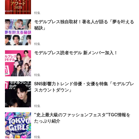
特集
モデルプレス独自取材！著名人が語る「夢を叶える
秘訣」
特集
モデルプレス読者モデル 新メンバー加入！
特集
SNS影響力トレンド俳優・女優を特集「モデルプレ
スカウントダウン」
特集
"史上最大級のファッションフェスタ"TGC情報を
たっぷり紹介
特集