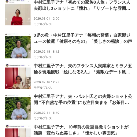
中村江里子アナ「初めての家族3人旅」フランス人
夫顔出し3ショットに「憧れ」「リゾートな雰囲気
がお似合い」の声
2026.03.01 12:00
モデルプレス
3児の母・中村江里子アナ「毎朝の習慣」自家製ジ
ュース披露「健康そのもの」「美しさの秘訣」の声
2026.02.18 18:12
モデルプレス
中村江里子アナ、夫のフランス人実業家とミラノ五
輪を現地観戦「絵になる2人」「素敵なデート風
景」と反響
2026.02.16 12:27
モデルプレス
中村江里子アナ、夫・バルト氏との夫婦ショット公
開 “不自然な手の位置”にも注目集まる「お茶目な
ご主人」「お似合い」の声
2026.02.11 16:40
モデルプレス
中村江里子アナ、10年前の貴重自撮りショットが
話題「変わらぬ美しさ」「懐かしい雰囲気」