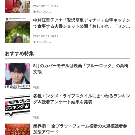
2026.02.05 11:27
モデルプレス
中村江里子アナ「贅沢簡単ディナー」自宅キッチン
で食事する夫婦ショット公開「おしゃれ」「センス
が素敵」の声
2026.02.02 16:23
モデルプレス
おすすめ特集
8月のカバーモデルは映画「ブルーロック」の高橋
文哉
特集
各種エンタメ・ライフスタイルにまつわるランキン
グ＆読者アンケート結果を発表
特集
業界初！ 全プラットフォーム横断の大規模読者参
加型アワード