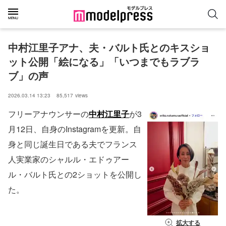
中村江里子アナ、夫・バルト氏とのキスショ
ット公開「絵になる」「いつまでもラブラ
ブ」の声
2026.03.14 13:23
85,517
views
フリーアナウンサーの
中村江里子
が3
月12日、自身のInstagramを更新。自
身と同じ誕生日である夫でフランス
人実業家のシャルル・エドゥアー
ル・バルト氏との2ショットを公開し
た。
拡大する