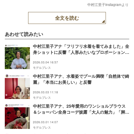
中村江里子Instagramより
全文を読む
あわせて読みたい
中村江里子アナ「フリフリ水着を着てみました」全
身ショットに反響「人形みたいなプロポーション」
「脚がまっすぐで綺麗すぎる」
2026.03.04 16:57
モデルプレス
中村江里子アナ、水着姿でプール満喫「自然体で綺
麗」「本当にお美しい」と反響
2026.03.03 11:18
モデルプレス
中村江里子アナ、25年愛用のワンショルブラウス
＆ショーパン全身コーデ披露「大人の魅力」「脚の
長さに驚愕」と絶賛の声
2026.03.01 14:07
モデルプレス