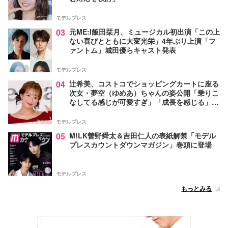
モデルプレス
03
元ME:I飯田栞月、ミュージカル初出演「この上
ない喜びとともに大変光栄」4年ぶり上演「フ
ァントム」城田優らキャスト発表
モデルプレス
04
辻希美、コストコでショッピングカートに座る
次女・夢空（ゆめあ）ちゃんの姿公開「乗りこ
なしてる感じが可愛すぎ」「成長を感じる」の
声
モデルプレス
05
M!LK曽野舜太＆吉田仁人の表紙解禁「モデル
プレスカウントダウンマガジン」巻頭に登場
モデルプレス
もっとみる