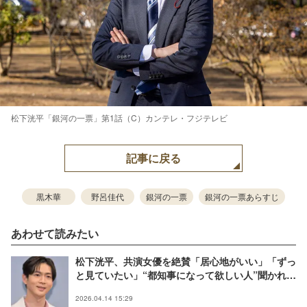
松下洸平「銀河の一票」第1話（C）カンテレ・フジテレビ
記事に戻る
黒木華
野呂佳代
銀河の一票
銀河の一票あらすじ
あわせて読みたい
松下洸平、共演女優を絶賛「居心地がいい」「ずっ
と見ていたい」“都知事になって欲しい人”聞かれ名
前挙げる【銀河の一票】
2026.04.14 15:29