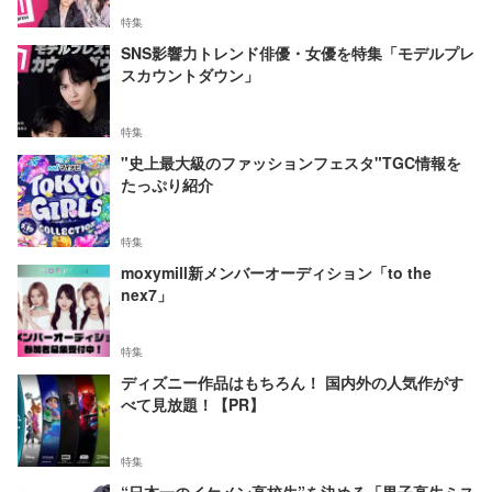
特集
SNS影響力トレンド俳優・女優を特集「モデルプレ
スカウントダウン」
特集
"史上最大級のファッションフェスタ"TGC情報を
たっぷり紹介
特集
moxymill新メンバーオーディション「to the
nex7」
特集
ディズニー作品はもちろん！ 国内外の人気作がす
べて見放題！【PR】
特集
“日本一のイケメン高校生”を決める「男子高生ミス