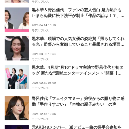
モデルプレス
黒木華＆野呂佳代、ファンの芸人告白 魅力熱弁も
止まらぬ愛に松下洸平が制止「作品の話は！？」
【銀河の一票】
2026.04.14 15:19
モデルプレス
黒木華、現場での人気女優の姿絶賛「照らしてくれ
る光」監督から変顔していること暴露される場面も
【銀河の一票】
2026.03.02 13:54
モデルプレス
黒木華、4月期“月10”ドラマ主演で野呂佳代と初タ
ッグ 新たな“選挙エンターテインメント”開幕【銀
河の一票】
2026.02.12 06:00
モデルプレス
野呂佳代「フェイクマミー」娘役からの贈り物に感
動「手作りすごい」「本物の親子みたい」の声
2025.12.15 12:56
モデルプレス
元AKB48メンバー、嵐デビュー曲の握手会参加を