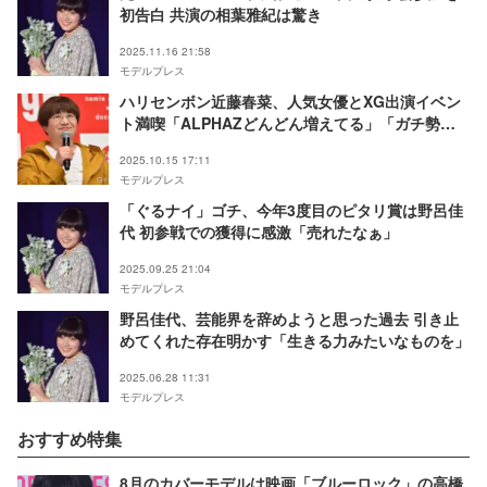
初告白 共演の相葉雅紀は驚き
2025.11.16 21:58
モデルプレス
ハリセンボン近藤春菜、人気女優とXG出演イベン
ト満喫「ALPHAZどんどん増えてる」「ガチ勢感
強い」の声
2025.10.15 17:11
モデルプレス
「ぐるナイ」ゴチ、今年3度目のピタリ賞は野呂佳
代 初参戦での獲得に感激「売れたなぁ」
2025.09.25 21:04
モデルプレス
野呂佳代、芸能界を辞めようと思った過去 引き止
めてくれた存在明かす「生きる力みたいなものを」
2025.06.28 11:31
モデルプレス
おすすめ特集
8月のカバーモデルは映画「ブルーロック」の高橋