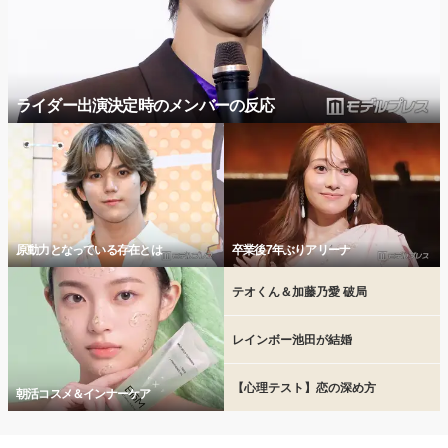
ライダー出演決定時のメンバーの反応
原動力となっている存在とは
卒業後7年ぶりアリーナ
テオくん＆加藤乃愛 破局
レインボー池田が結婚
【心理テスト】恋の深め方
朝活コスメ＆インナーケア