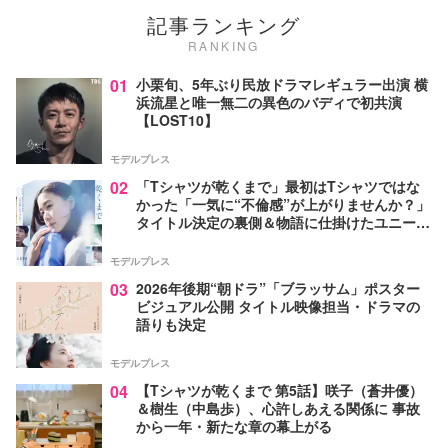
記事ランキング
RANKING
01
小栗旬、5年ぶり民放ドラマレギュラー出演 横
浜流星と唯一無二の異色のバディで初共演
【LOST10】
モデルプレス
02
「Tシャツが乾くまで」最初はTシャツではな
かった「一気に“不倫感”が上がりませんか？」
タイトル決定の裏側＆物語に仕掛けたユニーク
な視点【脚本家・生方美久氏インタビュー】
モデルプレス
03
2026年後期“朝ドラ”「ブラッサム」ポスター
ビジュアル公開 タイトル映像担当・ドラマの
語りも決定
モデルプレス
04
【Tシャツが乾くまで 第5話】咲子（蒼井優）
＆樹生（中島歩）、心許しあえる関係に 事故
から一年・新たな章の幕上がる