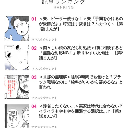
記事ランキング
RANKING
01
＜夫、ピーラー使うな！＞夫「手間をかけるの
が愛情だよ」時短は手抜きは？ムカつく～【第
1話まんが】
ママスタ☆セレクト
02
＜図々しい娘の友だち対処法＞姉に相談すると
「無難な対応NG！」断りやすい文句は…【第2
話まんが】
ママスタ☆セレクト
03
＜旦那の無理解＞睡眠3時間でも働けと？ブラ
ック職場なのに「給料がいいから辞めるな」と
言われ
ママスタ☆セレクト
04
＜帰省したくない…＞実家は時代に合わない？
イライラもやもやを回避する選択は…？【第3
話まんが】
ママスタ☆セレクト