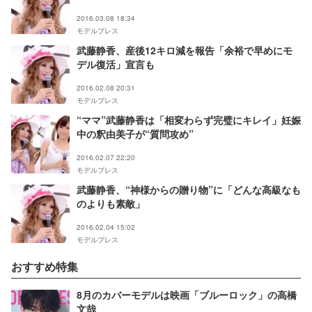
2016.03.08 18:34
モデルプレス
武藤静香、産後12キロ減を報告「余裕で早めにモ
デル復活」宣言も
2016.02.08 20:31
モデルプレス
“ママ”武藤静香は「相変わらず完璧にキレイ」妊娠
中の釈由美子が“質問攻め”
2016.02.07 22:20
モデルプレス
武藤静香、“神様からの贈り物”に「どんな高級なも
のよりも素敵」
2016.02.04 15:02
モデルプレス
おすすめ特集
8月のカバーモデルは映画「ブルーロック」の高橋
文哉