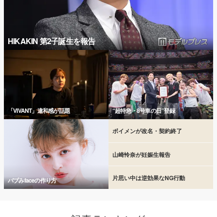
HIKAKIN 第2子誕生を報告
「VIVANT」違和感が話題
“超特急・8号車の日”登録
ボイメンが改名・契約終了
山崎怜奈が妊娠生報告
片思い中は逆効果なNG行動
バブみfaceの作り方