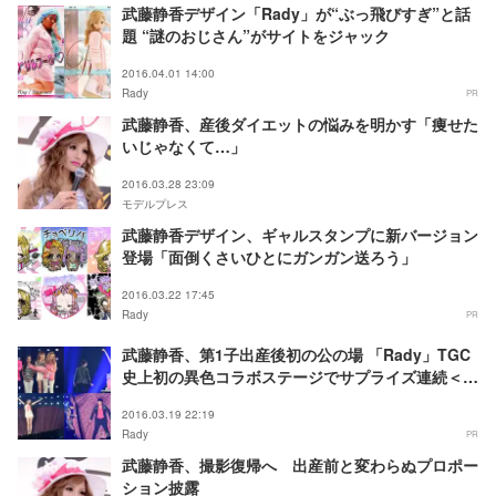
武藤静香デザイン「Rady」が“ぶっ飛びすぎ”と話
題 “謎のおじさん”がサイトをジャック
2016.04.01 14:00
Rady
PR
武藤静香、産後ダイエットの悩みを明かす「痩せた
いじゃなくて…」
2016.03.28 23:09
モデルプレス
武藤静香デザイン、ギャルスタンプに新バージョン
登場「面倒くさいひとにガンガン送ろう」
2016.03.22 17:45
Rady
PR
武藤静香、第1子出産後初の公の場 「Rady」TGC
史上初の異色コラボステージでサプライズ連続＜
TGC2016 S／S＞
2016.03.19 22:19
Rady
PR
武藤静香、撮影復帰へ 出産前と変わらぬプロポー
ション披露