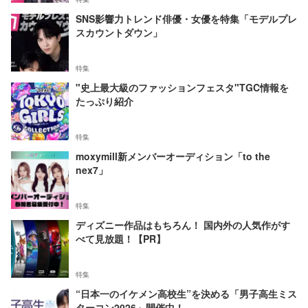
SNS影響力トレンド俳優・女優を特集「モデルプレ
スカウントダウン」
特集
"史上最大級のファッションフェスタ"TGC情報を
たっぷり紹介
特集
moxymill新メンバーオーディション「to the
nex7」
特集
ディズニー作品はもちろん！ 国内外の人気作がす
べて見放題！【PR】
特集
“日本一のイケメン高校生”を決める「男子高生ミス
ターコン2026」開催中！