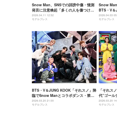
Snow Man、SNSでの誹謗中傷・憶測
Snow 
発言に注意喚起「多くの人を傷つける
BTS・V＆
行為です」
ダンス実現
2026.04.11 12:52
2026.04.03 05
モデルプレス
モデルプレス
な機会を楽
BTS・V＆JUNG KOOK「それスノ」降
「それスノ
臨でSnow Manとコラボダンス・禁断
代”ゴール
トーク 新曲日本初パフォーマンスも
復活・番組
2026.03.20 21:00
2026.03.20 14
モデルプレス
モデルプレス