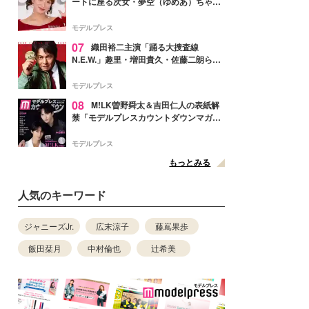
ートに座る次女・夢空（ゆめあ）ちゃん
の姿公開「乗りこなしてる感じが可愛す
ぎ」「成長を感じる」の声
モデルプレス
07
織田裕二主演「踊る大捜査線
N.E.W.」趣里・増田貴久・佐藤二朗ら新
メンバー紹介映像解禁 各キャラクター象
徴する“謎のキーワード”も
モデルプレス
08
M!LK曽野舜太＆吉田仁人の表紙解
禁「モデルプレスカウントダウンマガジ
ン」巻頭に登場
モデルプレス
もっとみる
人気のキーワード
ジャニーズJr.
広末涼子
藤嶌果歩
飯田栞月
中村倫也
辻希美