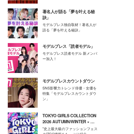
著名人が語る「夢を叶える秘
訣」
モデルプレス独自取材！著名人が
語る「夢を叶える秘訣」
モデルプレス「読者モデル」
モデルプレス読者モデル 新メンバ
ー加入！
モデルプレスカウントダウン
SNS影響力トレンド俳優・女優を
特集「モデルプレスカウントダウ
ン」
TOKYO GIRLS COLLECTION
2026 AUTUMN/WINTER × モ
デルプレス
"史上最大級のファッションフェス
タ"TGC情報をたっぷり紹介