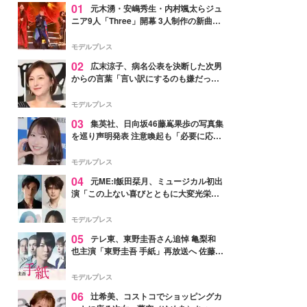
01
元木湧・安嶋秀生・内村颯太らジュ
ニア9人「Three」開幕 3人制作の新曲＆
手描きセットに込めた想い「もっと前に
進んで夢を掴みたい」【ゲネプロレポ】
モデルプレス
02
広末涼子、病名公表を決断した次男
からの言葉「言い訳にするのも嫌だっ
た」「言うべきか迷った」
モデルプレス
03
集英社、日向坂46藤嶌果歩の写真集
を巡り声明発表 注意喚起も「必要に応じ
て法的措置を含む対応を検討」
モデルプレス
04
元ME:I飯田栞月、ミュージカル初出
演「この上ない喜びとともに大変光栄」
4年ぶり上演「ファントム」城田優らキ
ャスト発表
モデルプレス
05
テレ東、東野圭吾さん追悼 亀梨和
也主演「東野圭吾 手紙」再放送へ 佐藤隆
太・本田翼・中村倫也ら出演
モデルプレス
06
辻希美、コストコでショッピングカ