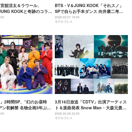
Man宮舘涼太＆ラウール、
BTS・V＆JUNG KOOK「それスノ」
JUNG KOOKと奇跡のコラボ
SPで自らお手本ダンス 向井康二考
「平常心ではない」「貴重
案“動脈ピース”に続く新作ポーズも披
:00
2026.03.27 19:00
モデルプレス
しみたい」
露
」2時間SP、“幻のお昼時
3月16日放送「CDTV」出演アーティス
デン初解禁 名物企画3年ぶり
ト＆楽曲発表 Snow Man・大森元貴・
最後に衝撃展開も
櫻坂46ら
:00
2026.03.09 22:00
モデルプレス