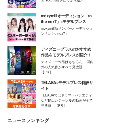
moxymillオーディション「to
the nex7」×モデルプレス
moxymill新メンバーオーディショ
ン「to the nex7」
ディズニープラスのおすすめ
作品をモデルプレスが紹介！
ディズニー作品はもちろん！ 国内
外の人気作がすべて見放題！
【PR】
TELASA×モデルプレス特設サ
イト
TELASAではドラマ・バラエティ
など幅広いジャンルの動画が全て
見放題！【PR】
ニュースランキング