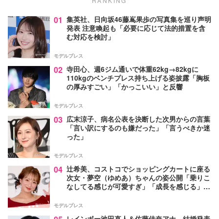
RANKING
01
集英社、日向坂46藤嶌果歩の写真集を巡り声明
発表 注意喚起も「必要に応じて法的措置を含
む対応を検討」
モデルプレス
02
寺田心、週6ジム通いで体重62kg→82kgに
110kgのベンチプレス持ち上げる姿披露「胸板
の厚みすごい」「かっこいい」と反響
モデルプレス
03
広末涼子、病名公表を決断した次男からの言葉
「言い訳にするのも嫌だった」「言うべきか迷
った」
モデルプレス
04
辻希美、コストコでショッピングカートに座る
次女・夢空（ゆめあ）ちゃんの姿公開「乗りこ
なしてる感じが可愛すぎ」「成長を感じる」の
声
モデルプレス
レインボー池田直人＆佐藤佳奈アナ、結婚発表