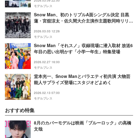
2026.03.09 22:00
モデルプレス
Snow Man、初のトリプルA面シングル決定 目黒
蓮・宮舘涼太・佐久間大介主演作主題歌同時リリー
ス
2026.03.03 12:26
モデルプレス
Snow Man「それスノ」収録現場に潜入取材 放送6
年目の思い出明かす「小学一年生」特集登場
2026.02.27 16:00
モデルプレス
堂本光一、Snow Manとバラエティ初共演 大物芸
能人サプライズ登場にスタジオどよめく
2026.02.13 07:00
モデルプレス
おすすめ特集
8月のカバーモデルは映画「ブルーロック」の高橋
文哉