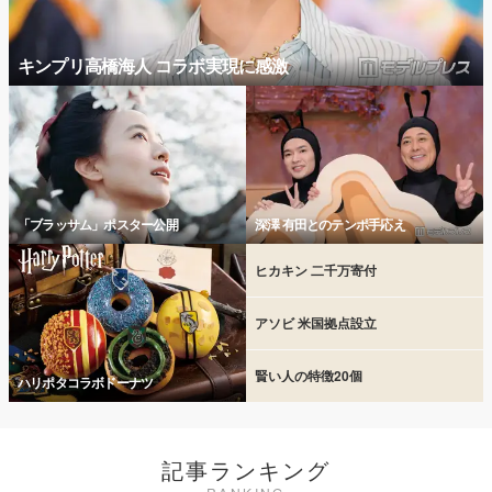
キンプリ高橋海人 コラボ実現に感激
「ブラッサム」ポスター公開
深澤 有田とのテンポ手応え
ヒカキン 二千万寄付
アソビ 米国拠点設立
賢い人の特徴20個
ハリポタコラボドーナツ
記事ランキング