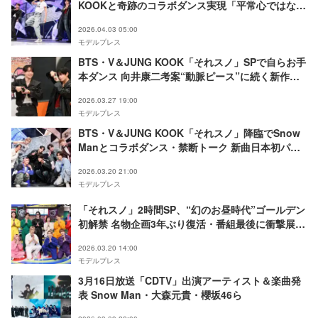
KOOKと奇跡のコラボダンス実現「平常心ではな
い」「貴重な機会を楽しみたい」
2026.04.03 05:00
モデルプレス
BTS・V＆JUNG KOOK「それスノ」SPで自らお手
本ダンス 向井康二考案“動脈ピース”に続く新作ポ
ーズも披露
2026.03.27 19:00
モデルプレス
BTS・V＆JUNG KOOK「それスノ」降臨でSnow
Manとコラボダンス・禁断トーク 新曲日本初パフ
ォーマンスも
2026.03.20 21:00
モデルプレス
「それスノ」2時間SP、“幻のお昼時代”ゴールデン
初解禁 名物企画3年ぶり復活・番組最後に衝撃展開
も
2026.03.20 14:00
モデルプレス
3月16日放送「CDTV」出演アーティスト＆楽曲発
表 Snow Man・大森元貴・櫻坂46ら