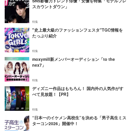
SNS影響力トレンド俳優・女優を特集「モデルプレ
スカウントダウン」
特集
"史上最大級のファッションフェスタ"TGC情報を
たっぷり紹介
特集
moxymill新メンバーオーディション「to the
nex7」
特集
ディズニー作品はもちろん！ 国内外の人気作がす
べて見放題！【PR】
特集
“日本一のイケメン高校生”を決める「男子高生ミス
ターコン2026」開催中！