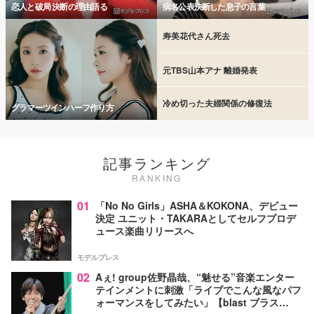
恋人と破局 決断の理由語る
病名公表決断した息子の言葉
寿美花代さん死去
元TBS山本アナ 離婚発表
冷め切った夫婦関係の修復法
グラマーツインハーフ作り方
記事ランキング
RANKING
01
「No No Girls」ASHA＆KOKONA、デビュー
決定 ユニット・TAKARAとしてセルフプロデ
ュース楽曲リリースへ
モデルプレス
02
Aぇ! group佐野晶哉、“魅せる”音楽エンター
テインメントに刺激「ライブでこんな風なパフ
ォーマンスをしてみたい」【blast ブラス