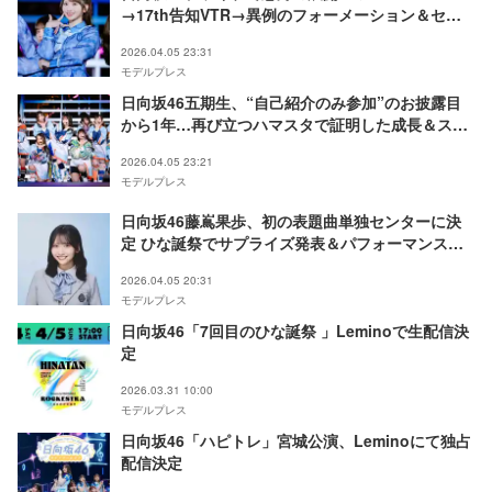
→17th告知VTR→異例のフォーメーション＆セン
ター発表→そのまま初披露「息する間もなかった」
2026.04.05 23:31
「サプライズすぎて腰抜かした」の声【7回目のひ
モデルプレス
な誕祭】
日向坂46五期生、“自己紹介のみ参加”のお披露目
から1年…再び立つハマスタで証明した成長＆ステ
ージ掌握【7回目のひな誕祭】
2026.04.05 23:21
モデルプレス
日向坂46藤嶌果歩、初の表題曲単独センターに決
定 ひな誕祭でサプライズ発表＆パフォーマンスに
ファン驚き【17thシングル「Kind of love」】
2026.04.05 20:31
モデルプレス
日向坂46「7回目のひな誕祭 」Leminoで生配信決
定
2026.03.31 10:00
モデルプレス
日向坂46「ハピトレ」宮城公演、Leminoにて独占
配信決定