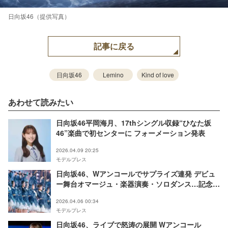
日向坂46（提供写真）
記事に戻る
日向坂46
Lemino
Kind of love
あわせて読みたい
日向坂46平岡海月、17thシングル収録“ひなた坂
46”楽曲で初センターに フォーメーション発表
2026.04.09 20:25
モデルプレス
日向坂46、Wアンコールでサプライズ連発 デビュ
ー舞台オマージュ・楽器演奏・ソロダンス…記念ラ
イブで魅せる真骨頂【7回目のひな誕祭／セットリ
2026.04.06 00:34
スト】
モデルプレス
日向坂46、ライブで怒涛の展開 Wアンコール