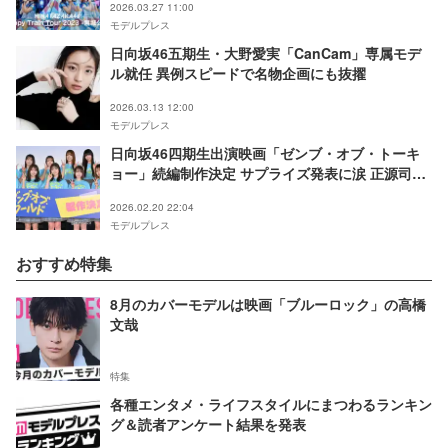
2026.03.27 11:00
モデルプレス
日向坂46五期生・大野愛実「CanCam」専属モデ
ル就任 異例スピードで名物企画にも抜擢
2026.03.13 12:00
モデルプレス
日向坂46四期生出演映画「ゼンブ・オブ・トーキ
ョー」続編制作決定 サプライズ発表に涙 正源司陽
子「感謝の思いが止まらない」
2026.02.20 22:04
モデルプレス
おすすめ特集
8月のカバーモデルは映画「ブルーロック」の高橋
文哉
特集
各種エンタメ・ライフスタイルにまつわるランキン
グ＆読者アンケート結果を発表