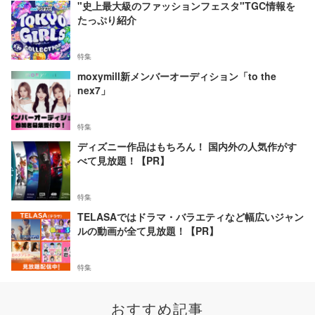
"史上最大級のファッションフェスタ"TGC情報を
たっぷり紹介
特集
moxymill新メンバーオーディション「to the
nex7」
特集
ディズニー作品はもちろん！ 国内外の人気作がす
べて見放題！【PR】
特集
TELASAではドラマ・バラエティなど幅広いジャン
ルの動画が全て見放題！【PR】
特集
おすすめ記事