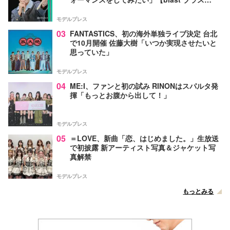
ト！】
モデルプレス
03
FANTASTICS、初の海外単独ライブ決定 台北
で10月開催 佐藤大樹「いつか実現させたいと
思っていた」
モデルプレス
04
ME:I、ファンと初の試み RINONはスパルタ発
揮「もっとお腹から出して！」
モデルプレス
05
＝LOVE、新曲「恋、はじめました。」生放送
で初披露 新アーティスト写真＆ジャケット写
真解禁
モデルプレス
もっとみる