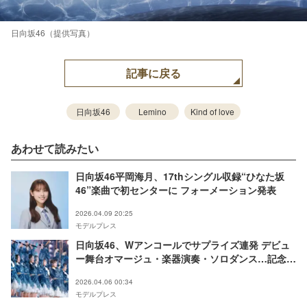
日向坂46（提供写真）
記事に戻る
日向坂46
Lemino
Kind of love
あわせて読みたい
日向坂46平岡海月、17thシングル収録“ひなた坂
46”楽曲で初センターに フォーメーション発表
2026.04.09 20:25
モデルプレス
日向坂46、Wアンコールでサプライズ連発 デビュ
ー舞台オマージュ・楽器演奏・ソロダンス…記念ラ
イブで魅せる真骨頂【7回目のひな誕祭／セットリ
2026.04.06 00:34
スト】
モデルプレス