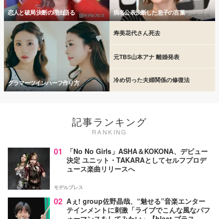
恋人と破局 決断の理由語る
病名公表決断した息子の言葉
寿美花代さん死去
元TBS山本アナ 離婚発表
冷め切った夫婦関係の修復法
グラマーツインハーフ作り方
記事ランキング
RANKING
01
「No No Girls」ASHA＆KOKONA、デビュー
決定 ユニット・TAKARAとしてセルフプロデ
ュース楽曲リリースへ
モデルプレス
02
Aぇ! group佐野晶哉、“魅せる”音楽エンター
テインメントに刺激「ライブでこんな風なパフ
ォーマンスをしてみたい」【blast ブラス