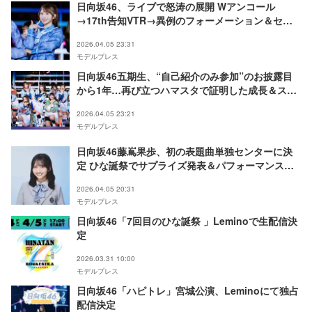
日向坂46、ライブで怒涛の展開 Wアンコール
→17th告知VTR→異例のフォーメーション＆セン
ター発表→そのまま初披露「息する間もなかった」
2026.04.05 23:31
「サプライズすぎて腰抜かした」の声【7回目のひ
モデルプレス
な誕祭】
日向坂46五期生、“自己紹介のみ参加”のお披露目
から1年…再び立つハマスタで証明した成長＆ステ
ージ掌握【7回目のひな誕祭】
2026.04.05 23:21
モデルプレス
日向坂46藤嶌果歩、初の表題曲単独センターに決
定 ひな誕祭でサプライズ発表＆パフォーマンスに
ファン驚き【17thシングル「Kind of love」】
2026.04.05 20:31
モデルプレス
日向坂46「7回目のひな誕祭 」Leminoで生配信決
定
2026.03.31 10:00
モデルプレス
日向坂46「ハピトレ」宮城公演、Leminoにて独占
配信決定