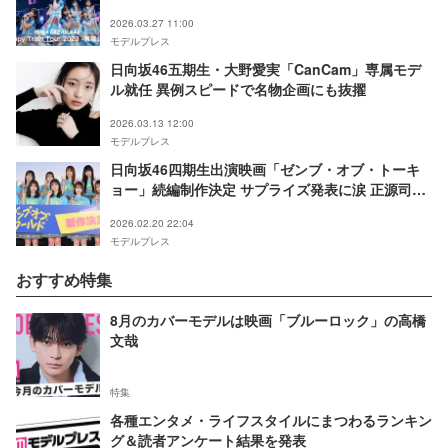
2026.03.27 11:00
モデルプレス
日向坂46五期生・大野愛実「CanCam」専属モデ
ル就任 異例スピードで名物企画にも抜擢
2026.03.13 12:00
モデルプレス
日向坂46四期生出演映画「ゼンブ・オブ・トーキ
ョー」続編制作決定 サプライズ発表に涙 正源司陽
子「感謝の思いが止まらない」
2026.02.20 22:04
モデルプレス
おすすめ特集
8月のカバーモデルは映画「ブルーロック」の高橋
文哉
特集
各種エンタメ・ライフスタイルにまつわるランキン
グ＆読者アンケート結果を発表