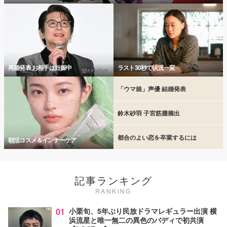
再婚発表 お相手は妊娠中
ラスト30秒で状況一変
「ウマ娘」声優 結婚発表
鈴木砂羽 子宮筋腫摘出
都合のよい恋を卒業するには
朝活コスメ＆インナーケア
記事ランキング
RANKING
01
小栗旬、5年ぶり民放ドラマレギュラー出演 横
浜流星と唯一無二の異色のバディで初共演