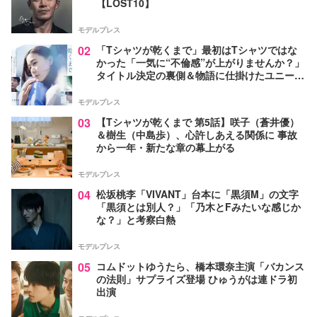
【LOST10】
モデルプレス
02
「Tシャツが乾くまで」最初はTシャツではな
かった「一気に“不倫感”が上がりませんか？」
タイトル決定の裏側＆物語に仕掛けたユニーク
な視点【脚本家・生方美久氏インタビュー】
モデルプレス
03
【Tシャツが乾くまで 第5話】咲子（蒼井優）
＆樹生（中島歩）、心許しあえる関係に 事故
から一年・新たな章の幕上がる
モデルプレス
04
松坂桃李「VIVANT」台本に「黒須M」の文字
「黒須とは別人？」「乃木とFみたいな感じか
な？」と考察白熱
モデルプレス
05
コムドットゆうたら、橋本環奈主演「バカンス
の法則」サプライズ登場 ひゅうがは連ドラ初
出演