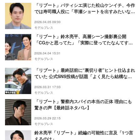
「リブート」パティシエ演じた松山ケンイチ、今作
では寿司職人役に「早瀬ショートを出すみたいなの
ができればいいかなと」【時すでにおスシ！？】
2026.04.05 09:00
モデルプレス
「リブート」鈴木亮平、高層シーン撮影裏公開
「CGかと思ってた」「実際に登ってたなんてすご
い」とファン驚き
2026.04.04 15:01
モデルプレス
「リブート」最終話前に“裏切り者”ヒント仕込まれ
ていた 公式SNS投稿が話題「よく見たら結構なヒ
ント」「目の付け所に脱帽」【ネタバレあり】
2026.03.31 17:03
モデルプレス
「リブート」警察内スパイの本当の正体 理由にも
驚きの声【最終話ネタバレ】
2026.03.29 22:15
モデルプレス
鈴木亮平「リブート」続編の可能性に言及「1つ言
えるのは」