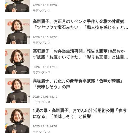
2026.01.16 13:32
モデルプレス
高垣麗子、お正月のリベンジ手作り金柑の甘露煮
「ツヤツヤで宝石みたい」「職人技を感じる」と反
響
2026.01.15 20:35
モデルプレス
高垣麗子「お弁当生活再開」報告＆豪華10品おか
ず披露「お腹すいてきた」「彩りも完璧」と注目集
まる
2026.01.10 17:48
モデルプレス
高垣麗子、お正月の豪華食卓披露「色味が綺麗」
「美味しそう」の声
2026.01.05 13:10
モデルプレス
1児の母・高垣麗子、おでん出汁活用術公開「参考
になる」「美味しそう」と反響
2025.12.12 14:58
モデルプレス