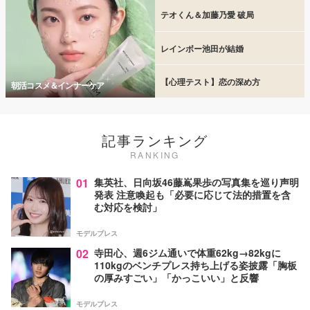
テオくん＆加藤乃愛 破局
レインボー池田が結婚
【心理テスト】恋の深め方
朝活コスメ＆インナーケア
記事ランキング
RANKING
01
集英社、日向坂46藤嶌果歩の写真集を巡り声明
発表 注意喚起も「必要に応じて法的措置を含
む対応を検討」
モデルプレス
02
寺田心、週6ジム通いで体重62kg→82kgに
110kgのベンチプレス持ち上げる姿披露「胸板
の厚みすごい」「かっこいい」と反響
モデルプレス