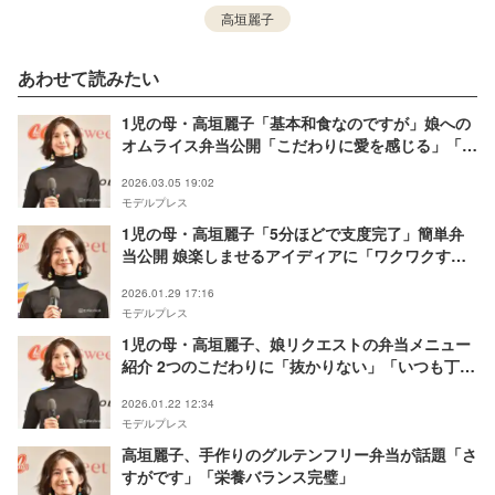
高垣麗子
あわせて読みたい
1児の母・高垣麗子「基本和食なのですが」娘への
オムライス弁当公開「こだわりに愛を感じる」「お
花のにんじんが可愛い」と反響
2026.03.05 19:02
モデルプレス
1児の母・高垣麗子「5分ほどで支度完了」簡単弁
当公開 娘楽しませるアイディアに「ワクワクす
る」「遊び心あってすごい」の声
2026.01.29 17:16
モデルプレス
1児の母・高垣麗子、娘リクエストの弁当メニュー
紹介 2つのこだわりに「抜かりない」「いつも丁寧
で素敵」の声
2026.01.22 12:34
モデルプレス
高垣麗子、手作りのグルテンフリー弁当が話題「さ
すがです」「栄養バランス完璧」