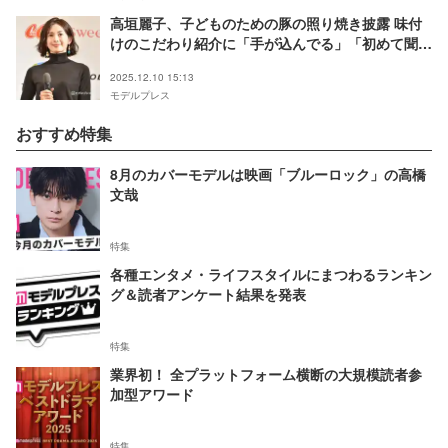
高垣麗子、子どものための豚の照り焼き披露 味付
けのこだわり紹介に「手が込んでる」「初めて聞い
た」と反響
2025.12.10 15:13
モデルプレス
おすすめ特集
8月のカバーモデルは映画「ブルーロック」の高橋
文哉
特集
各種エンタメ・ライフスタイルにまつわるランキン
グ＆読者アンケート結果を発表
特集
業界初！ 全プラットフォーム横断の大規模読者参
加型アワード
特集