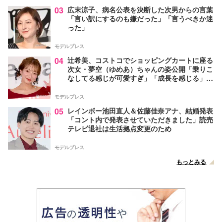
03
広末涼子、病名公表を決断した次男からの言葉
「言い訳にするのも嫌だった」「言うべきか迷
った」
モデルプレス
04
辻希美、コストコでショッピングカートに座る
次女・夢空（ゆめあ）ちゃんの姿公開「乗りこ
なしてる感じが可愛すぎ」「成長を感じる」の
声
モデルプレス
05
レインボー池田直人＆佐藤佳奈アナ、結婚発表
「コント内で発表させていただきました」読売
テレビ退社は生活拠点変更のため
モデルプレス
もっとみる