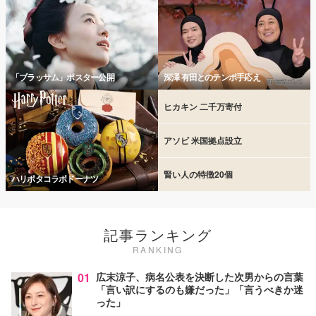
「ブラッサム」ポスター公開
深澤 有田とのテンポ手応え
ヒカキン 二千万寄付
アソビ 米国拠点設立
賢い人の特徴20個
ハリポタコラボドーナツ
記事ランキング
RANKING
01
広末涼子、病名公表を決断した次男からの言葉
「言い訳にするのも嫌だった」「言うべきか迷
った」