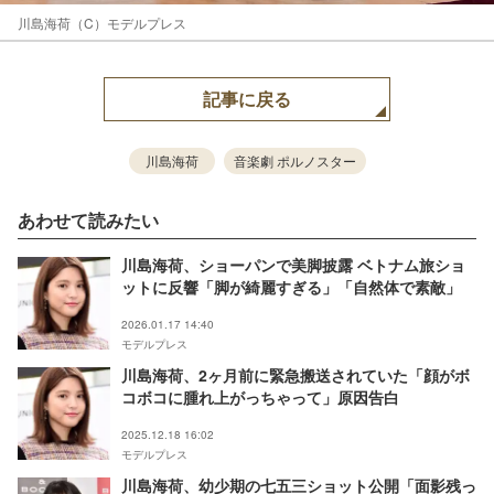
川島海荷（C）モデルプレス
記事に戻る
川島海荷
音楽劇 ポルノスター
あわせて読みたい
川島海荷、ショーパンで美脚披露 ベトナム旅ショ
ットに反響「脚が綺麗すぎる」「自然体で素敵」
2026.01.17 14:40
モデルプレス
川島海荷、2ヶ月前に緊急搬送されていた「顔がボ
コボコに腫れ上がっちゃって」原因告白
2025.12.18 16:02
モデルプレス
川島海荷、幼少期の七五三ショット公開「面影残っ