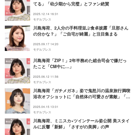
てる」「幼少期から完璧」とファン絶賛
2025.12.14 16:31
モデルプレス
川島海荷、2人分の手料理並ぶ食卓披露「旦那さん
の分かな？」「ご自宅が綺麗」と注目集まる
2025.09.17 14:20
モデルプレス
川島海荷「ZIP！」2年半務めた総合司会で嫌だっ
たこと「CM中に…」
2025.06.12 11:56
モデルプレス
川島海荷「ガチメガネ」姿で鬼怒川の温泉旅行満喫
浴衣オフショットに「自然体の可愛さが素敵」「楽
しそう」の声
2025.04.15 13:01
モデルプレス
川島海荷、ミニスカ×ツインテール姿公開 美スタイ
ルに反響「新鮮」「さすがの美脚」の声