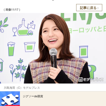
記事に戻る
( 画像11/17 )
川島海荷（C）モデルプレス
ジグソーde懸賞