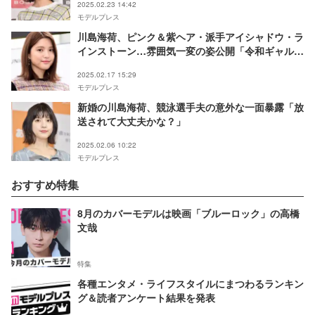
2025.02.23 14:42
モデルプレス
川島海荷、ピンク＆紫ヘア・派手アイシャドウ・ラ
インストーン…雰囲気一変の姿公開「令和ギャルみ
たい」「盛れてる」の声
2025.02.17 15:29
モデルプレス
新婚の川島海荷、競泳選手夫の意外な一面暴露「放
送されて大丈夫かな？」
2025.02.06 10:22
モデルプレス
おすすめ特集
8月のカバーモデルは映画「ブルーロック」の高橋
文哉
特集
各種エンタメ・ライフスタイルにまつわるランキン
グ＆読者アンケート結果を発表