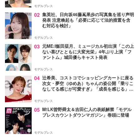
モデルプレス
02
集英社、日向坂46藤嶌果歩の写真集を巡り声明
発表 注意喚起も「必要に応じて法的措置を含
む対応を検討」
モデルプレス
03
元ME:I飯田栞月、ミュージカル初出演「この上
ない喜びとともに大変光栄」4年ぶり上演「フ
ァントム」城田優らキャスト発表
モデルプレス
04
辻希美、コストコでショッピングカートに座る
次女・夢空（ゆめあ）ちゃんの姿公開「乗りこ
なしてる感じが可愛すぎ」「成長を感じる」の
声
モデルプレス
05
M!LK曽野舜太＆吉田仁人の表紙解禁「モデル
プレスカウントダウンマガジン」巻頭に登場
モデルプレス