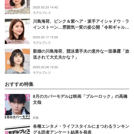
2025.02.23 14:42
モデルプレス
川島海荷、ピンク＆紫ヘア・派手アイシャドウ・ラ
インストーン…雰囲気一変の姿公開「令和ギャルみ
たい」「盛れてる」の声
2025.02.17 15:29
モデルプレス
新婚の川島海荷、競泳選手夫の意外な一面暴露「放
送されて大丈夫かな？」
2025.02.06 10:22
モデルプレス
おすすめ特集
8月のカバーモデルは映画「ブルーロック」の高橋
文哉
特集
各種エンタメ・ライフスタイルにまつわるランキン
グ＆読者アンケート結果を発表