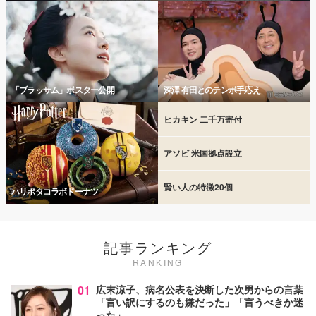
「ブラッサム」ポスター公開
深澤 有田とのテンポ手応え
ヒカキン 二千万寄付
アソビ 米国拠点設立
賢い人の特徴20個
ハリポタコラボドーナツ
記事ランキング
RANKING
01
広末涼子、病名公表を決断した次男からの言葉
「言い訳にするのも嫌だった」「言うべきか迷
った」