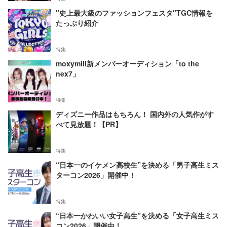
"史上最大級のファッションフェスタ"TGC情報を
たっぷり紹介
特集
moxymill新メンバーオーディション「to the
nex7」
特集
ディズニー作品はもちろん！ 国内外の人気作がす
べて見放題！【PR】
特集
“日本一のイケメン高校生”を決める「男子高生ミス
ターコン2026」開催中！
特集
“日本一かわいい女子高生”を決める「女子高生ミス
コン2026」開催中！