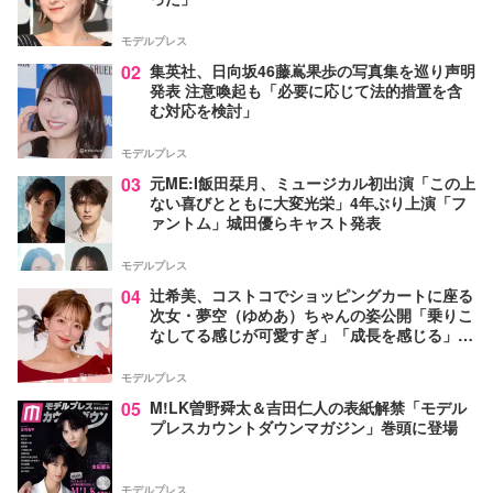
モデルプレス
02
集英社、日向坂46藤嶌果歩の写真集を巡り声明
発表 注意喚起も「必要に応じて法的措置を含
む対応を検討」
モデルプレス
03
元ME:I飯田栞月、ミュージカル初出演「この上
ない喜びとともに大変光栄」4年ぶり上演「フ
ァントム」城田優らキャスト発表
モデルプレス
04
辻希美、コストコでショッピングカートに座る
次女・夢空（ゆめあ）ちゃんの姿公開「乗りこ
なしてる感じが可愛すぎ」「成長を感じる」の
声
モデルプレス
05
M!LK曽野舜太＆吉田仁人の表紙解禁「モデル
プレスカウントダウンマガジン」巻頭に登場
モデルプレス