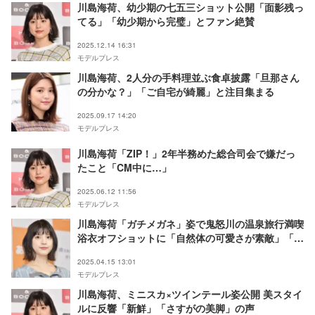
川島海荷、幼少期の七五三ショット公開「面影残っ
てる」「幼少期から完璧」とファン絶賛
2025.12.14 16:31
モデルプレス
川島海荷、2人分の手料理並ぶ食卓披露「旦那さん
の分かな？」「ご自宅が綺麗」と注目集まる
2025.09.17 14:20
モデルプレス
川島海荷「ZIP！」2年半務めた総合司会で嫌だっ
たこと「CM中に…」
2025.06.12 11:56
モデルプレス
川島海荷「ガチメガネ」姿で鬼怒川の温泉旅行満喫
浴衣オフショットに「自然体の可愛さが素敵」「楽
しそう」の声
2025.04.15 13:01
モデルプレス
川島海荷、ミニスカ×ツインテール姿公開 美スタイ
ルに反響「新鮮」「さすがの美脚」の声