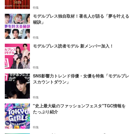
特集
モデルプレス独自取材！著名人が語る「夢を叶える
秘訣」
特集
モデルプレス読者モデル 新メンバー加入！
特集
SNS影響力トレンド俳優・女優を特集「モデルプレ
スカウントダウン」
特集
"史上最大級のファッションフェスタ"TGC情報を
たっぷり紹介
特集