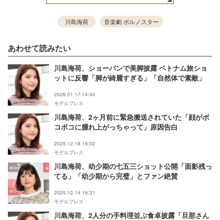
川島海荷
音楽劇 ポルノスター
あわせて読みたい
川島海荷、ショーパンで美脚披露 ベトナム旅ショ
ットに反響「脚が綺麗すぎる」「自然体で素敵」
2026.01.17 14:40
モデルプレス
川島海荷、2ヶ月前に緊急搬送されていた「顔がボ
コボコに腫れ上がっちゃって」原因告白
2025.12.18 16:02
モデルプレス
川島海荷、幼少期の七五三ショット公開「面影残っ
てる」「幼少期から完璧」とファン絶賛
2025.12.14 16:31
モデルプレス
川島海荷、2人分の手料理並ぶ食卓披露「旦那さん