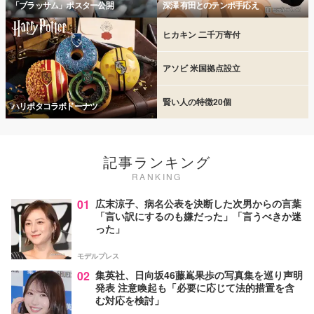
「ブラッサム」ポスター公開
深澤 有田とのテンポ手応え
ヒカキン 二千万寄付
アソビ 米国拠点設立
賢い人の特徴20個
ハリポタコラボドーナツ
記事ランキング
RANKING
01
広末涼子、病名公表を決断した次男からの言葉
「言い訳にするのも嫌だった」「言うべきか迷
った」
モデルプレス
02
集英社、日向坂46藤嶌果歩の写真集を巡り声明
発表 注意喚起も「必要に応じて法的措置を含
む対応を検討」