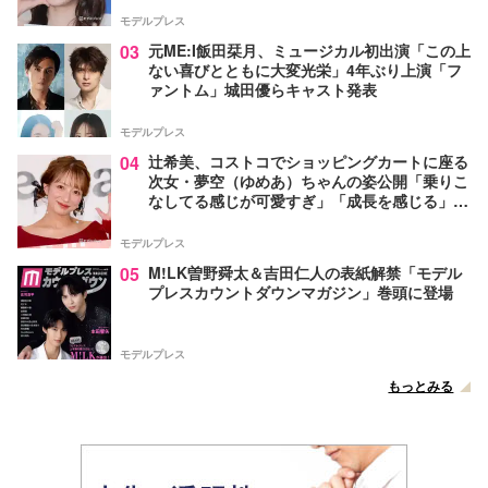
モデルプレス
03
元ME:I飯田栞月、ミュージカル初出演「この上
ない喜びとともに大変光栄」4年ぶり上演「フ
ァントム」城田優らキャスト発表
モデルプレス
04
辻希美、コストコでショッピングカートに座る
次女・夢空（ゆめあ）ちゃんの姿公開「乗りこ
なしてる感じが可愛すぎ」「成長を感じる」の
声
モデルプレス
05
M!LK曽野舜太＆吉田仁人の表紙解禁「モデル
プレスカウントダウンマガジン」巻頭に登場
モデルプレス
もっとみる