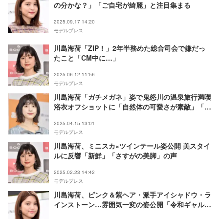
の分かな？」「ご自宅が綺麗」と注目集まる
2025.09.17 14:20
モデルプレス
川島海荷「ZIP！」2年半務めた総合司会で嫌だっ
たこと「CM中に…」
2025.06.12 11:56
モデルプレス
川島海荷「ガチメガネ」姿で鬼怒川の温泉旅行満喫
浴衣オフショットに「自然体の可愛さが素敵」「楽
しそう」の声
2025.04.15 13:01
モデルプレス
川島海荷、ミニスカ×ツインテール姿公開 美スタイ
ルに反響「新鮮」「さすがの美脚」の声
2025.02.23 14:42
モデルプレス
川島海荷、ピンク＆紫ヘア・派手アイシャドウ・ラ
インストーン…雰囲気一変の姿公開「令和ギャルみ
たい」「盛れてる」の声