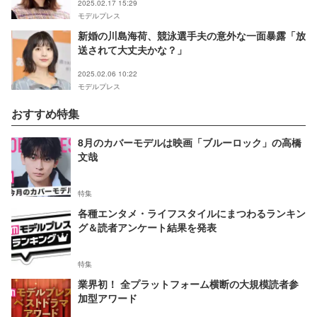
2025.02.17 15:29
モデルプレス
新婚の川島海荷、競泳選手夫の意外な一面暴露「放
送されて大丈夫かな？」
2025.02.06 10:22
モデルプレス
おすすめ特集
8月のカバーモデルは映画「ブルーロック」の高橋
文哉
特集
各種エンタメ・ライフスタイルにまつわるランキン
グ＆読者アンケート結果を発表
特集
業界初！ 全プラットフォーム横断の大規模読者参
加型アワード