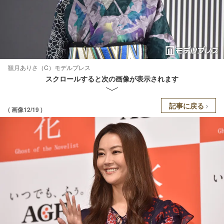
観月ありさ（C）モデルプレス
スクロールすると次の画像が表示されます
記事に戻る
( 画像12/19 )