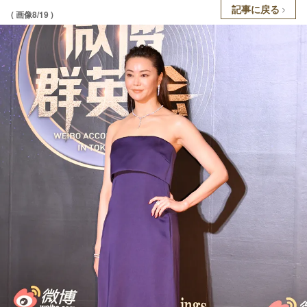
記事に戻る
( 画像8/19 )