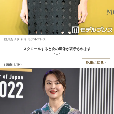
観月ありさ（C）モデルプレス
スクロールすると次の画像が表示されます
記事に戻る
( 画像11/19 )