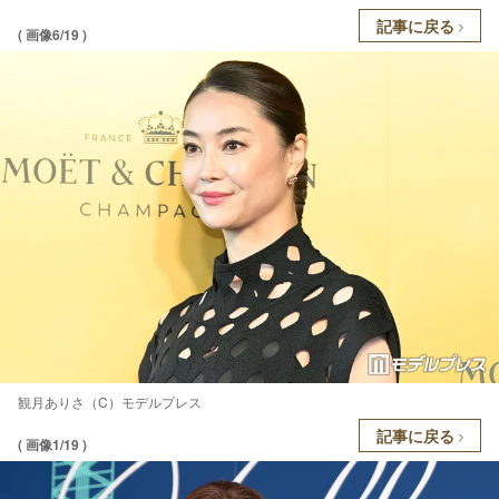
記事に戻る
( 画像6/19 )
観月ありさ（C）モデルプレス
記事に戻る
( 画像1/19 )