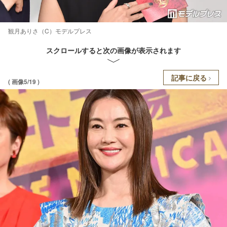
観月ありさ（C）モデルプレス
スクロールすると次の画像が表示されます
記事に戻る
( 画像5/19 )