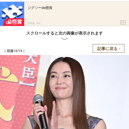
ジグソーde懸賞
PR
Ohte, Inc.
スクロールすると次の画像が表示されます
記事に戻る
( 画像16/19 )