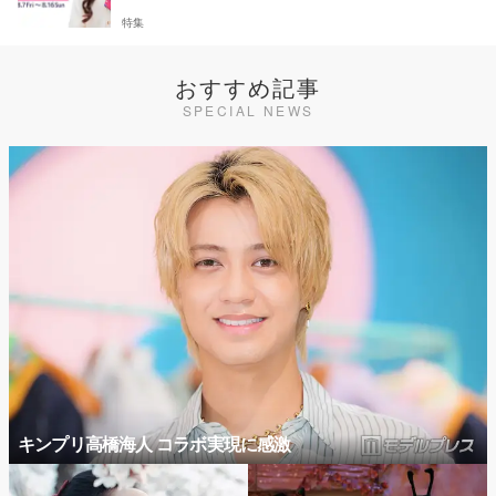
特集
おすすめ記事
SPECIAL NEWS
キンプリ高橋海人 コラボ実現に感激