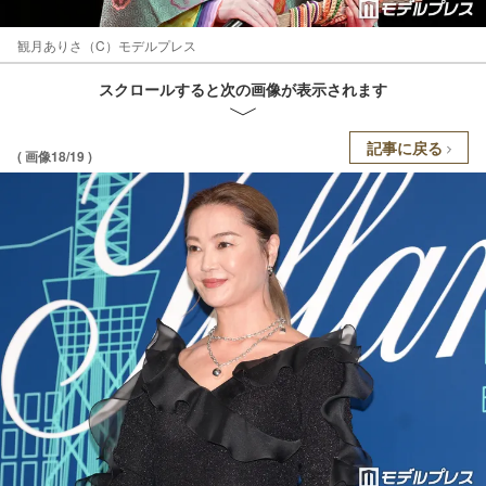
観月ありさ（C）モデルプレス
スクロールすると次の画像が表示されます
記事に戻る
( 画像18/19 )