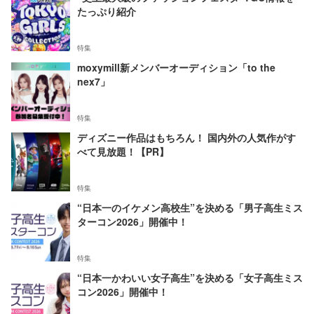
たっぷり紹介
特集
moxymill新メンバーオーディション「to the
nex7」
特集
ディズニー作品はもちろん！ 国内外の人気作がす
べて見放題！【PR】
特集
“日本一のイケメン高校生”を決める「男子高生ミス
ターコン2026」開催中！
特集
“日本一かわいい女子高生”を決める「女子高生ミス
コン2026」開催中！