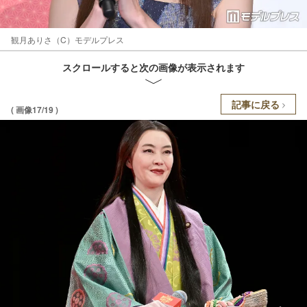
観月ありさ（C）モデルプレス
スクロールすると次の画像が表示されます
記事に戻る
( 画像17/19 )