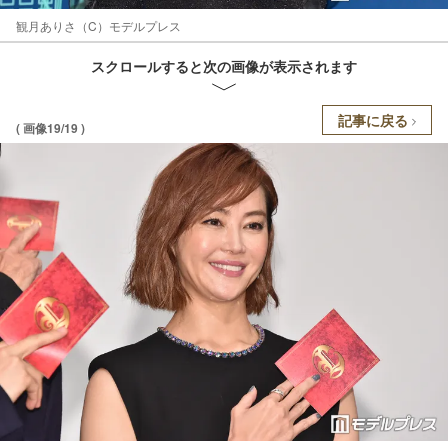
観月ありさ（C）モデルプレス
スクロールすると次の画像が表示されます
記事に戻る
( 画像19/19 )