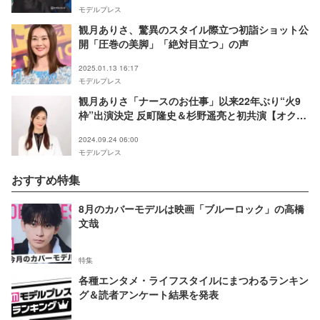
モデルプレス
観月ありさ、驚異のスタイル際立つ初詣ショット公
開「圧巻の美脚」「絶対目立つ」の声
2025.01.13 16:17
モデルプレス
観月ありさ「ナースのお仕事」以来22年ぶり“火9
枠”出演決定 反町隆史＆杉野遥亮と初共演【オクラ
～迷宮入り事件捜査～】
2024.09.24 06:00
モデルプレス
おすすめ特集
8月のカバーモデルは映画「ブルーロック」の高橋
文哉
特集
各種エンタメ・ライフスタイルにまつわるランキン
グ＆読者アンケート結果を発表