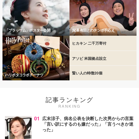
「ブラッサム」ポスター公開
深澤 有田とのテンポ手応え
ヒカキン 二千万寄付
アソビ 米国拠点設立
賢い人の特徴20個
ハリポタコラボドーナツ
記事ランキング
RANKING
01
広末涼子、病名公表を決断した次男からの言葉
「言い訳にするのも嫌だった」「言うべきか迷
った」